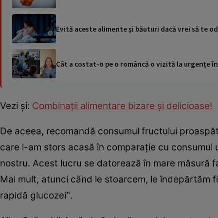
Evită aceste alimente și băuturi dacă vrei să te 
Cât a costat-o pe o româncă o vizită la urgențe în
Vezi şi:
Combinaţii alimentare bizare şi delicioase!
De aceea, recomandă consumul fructului proaspăt ș
care l-am stors acasă în comparație cu consumul un
nostru. Acest lucru se datorează în mare măsură fa
Mai mult, atunci când le stoarcem, le îndepărtăm f
rapidă glucozei‟.