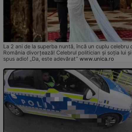
La 2 ani de la superba nuntă, încă un cuplu celebru 
România divorțează! Celebrul politician și soția lui ș
spus adio! „Da, este adevărat”
www.unica.ro