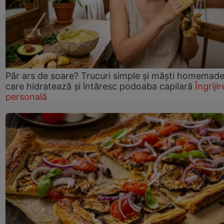
Păr ars de soare? Trucuri simple și măști homemad
care hidratează și întăresc podoaba capilară
Îngrijir
personală