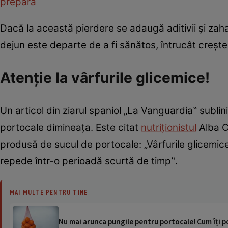
prepară
Dacă la această pierdere se adaugă aditivii și zaha
dejun este departe de a fi sănătos, întrucât crește 
Atenţie la vârfurile glicemice!
Un articol din ziarul spaniol „La Vanguardia‟ subli
portocale dimineaţa. Este citat
nutriţionistul
Alba Co
produsă de sucul de portocale: „Vârfurile glicemic
repede într-o perioadă scurtă de timp‟.
MAI MULTE PENTRU TINE
Nu mai arunca pungile pentru portocale! Cum îți po