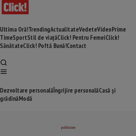
Ultima Oră!
Trending
Actualitate
Vedete
Video
Prime
Time
Sport
Stil de viață
Click! Pentru Femei
Click!
Sănătate
Click! Poftă Bună!
Contact
Dezvoltare personală
Îngrijire personală
Casă și
grădină
Modă