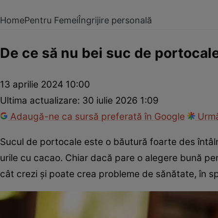
Home
Pentru Femei
Îngrijire personală
De ce să nu bei suc de portocal
13 aprilie 2024 10:00
Ultima actualizare:
30 iulie 2026 1:09
Adaugă-ne ca sursă preferată în Google
Urmă
Sucul de portocale este o băutură foarte des întâl
urile cu cacao. Chiar dacă pare o alegere bună pe
cât crezi şi poate crea probleme de sănătate, în spe