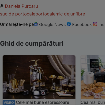
Daniela Purcaru
suc de portocale
portocale
mic dejun
fibre
Urmărește-ne pe
Google News
Facebook
In
Ghid de cumpărături
Cele mai bune espressoare
Cea mai bun
VIDEO