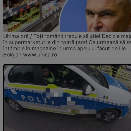
Ultima oră / Toți românii trebuie să știe! Decizie maj
în supermarketurile din toată țara! Ce urmează să s
întâmple în magazine în urma apelului făcut de Ilie
Bolojan
www.unica.ro