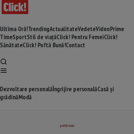
Ultima Oră!
Trending
Actualitate
Vedete
Video
Prime
Time
Sport
Stil de viață
Click! Pentru Femei
Click!
Sănătate
Click! Poftă Bună!
Contact
Dezvoltare personală
Îngrijire personală
Casă și
grădină
Modă