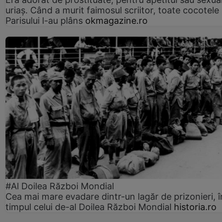
uriaș. Când a murit faimosul scriitor, toate cocotele
Parisului l-au plâns
okmagazine.ro
#Al Doilea Război Mondial
Cea mai mare evadare dintr-un lagăr de prizonieri, î
timpul celui de-al Doilea Război Mondial
historia.ro