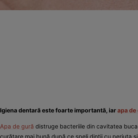
Igiena dentară este foarte importantă, iar
apa de
Apa de gură
distruge bacteriile din cavitatea bucal
curăţare mai bună după ce speli dinţii cu periuţa şi