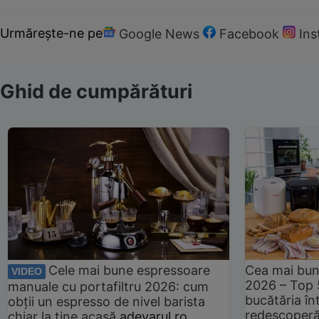
Urmărește-ne pe
Google News
Facebook
In
Ghid de cumpărături
Cele mai bune espressoare
Cea mai bun
VIDEO
2026 – Top 
manuale cu portafiltru 2026: cum
bucătăria înt
obții un espresso de nivel barista
redescoperă 
chiar la tine acasă
adevarul.ro