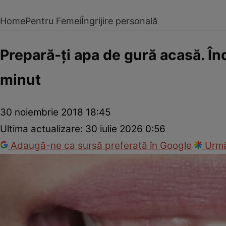
Home
Pentru Femei
Îngrijire personală
Prepară-ţi apa de gură acasă. În
minut
30 noiembrie 2018 18:45
Ultima actualizare:
30 iulie 2026 0:56
Adaugă-ne ca sursă preferată în Google
Urmă