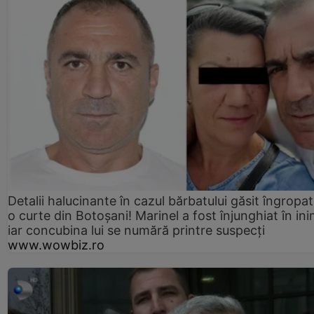
Detalii halucinante în cazul bărbatului găsit îngropat
o curte din Botoșani! Marinel a fost înjunghiat în ini
iar concubina lui se numără printre suspecți
www.wowbiz.ro