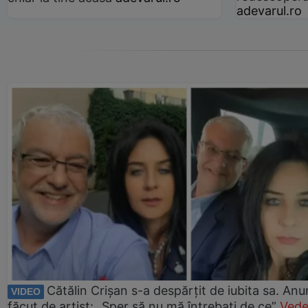
adevarul.ro
Cătălin Crișan s-a despărțit de iubita sa. Anu
VIDEO
făcut de artist: „Sper să nu mă întrebați de ce”
Vede