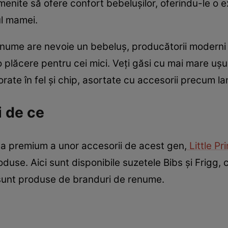
 menite să ofere confort bebelușilor, oferindu-le o 
ul mamei.
anume are nevoie un bebeluș, producătorii moderni a
o plăcere pentru cei mici. Veți găsi cu mai mare ușu
orate în fel și chip, asortate cu accesorii precum la
 de ce
tea premium a unor accesorii de acest gen,
Little Pr
use. Aici sunt disponibile suzetele Bibs și Frigg, 
 sunt produse de branduri de renume.