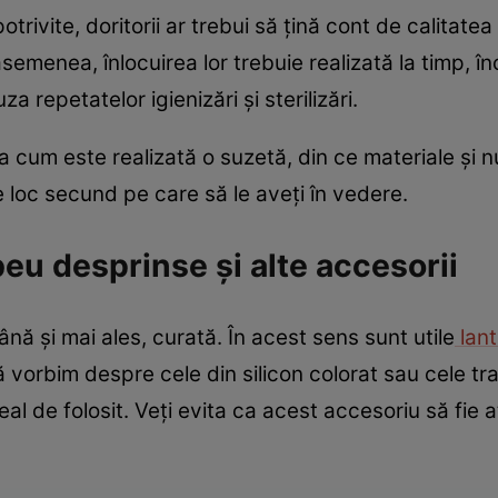
potrivite, doritorii ar trebui să țină cont de calitate
semenea, înlocuirea lor trebuie realizată la timp, în
repetatelor igienizări și sterilizări.
ii, la cum este realizată o suzetă, din ce materiale ș
e loc secund pe care să le aveți în vedere.
eu desprinse și alte accesorii
nă și mai ales, curată. În acest sens sunt utile
lan
că vorbim despre cele din silicon colorat sau cele 
eal de folosit. Veți evita ca acest accesoriu să fie a