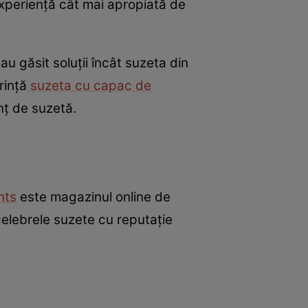
experiență cât mai apropiată de
u găsit soluții încât suzeta din
rință
suzeta cu capac de
nț de suzetă.
ints
este magazinul online de
celebrele suzete cu reputație