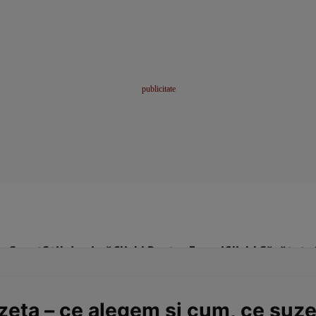
me
Sport
Stil de viață
Click! Pentru Femei
Click! Sănătate
eta – ce alegem și cum, ce suzet