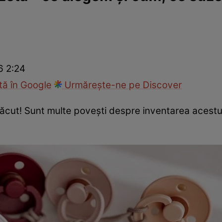
nd
Viața sexuală
Specialiști
Ce te doare?
Wellness
Famili
6 2:24
ă în Google
Urmărește-ne pe Discover
 făcut! Sunt multe povești despre inventarea acestu