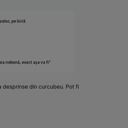
elor, pe listă
ia nebună, exact așa va fi”
ca desprinse din curcubeu. Pot fi