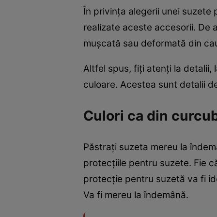
În privința alegerii unei suzete 
realizate aceste accesorii. De a
mușcată sau deformată din cauza 
Altfel spus, fiți atenți la detal
culoare. Acestea sunt detalii d
Culori ca din curcub
Păstrați suzeta mereu la îndemâ
protecțiile pentru suzete. Fie 
protecție pentru suzetă va fi id
Va fi mereu la îndemână.