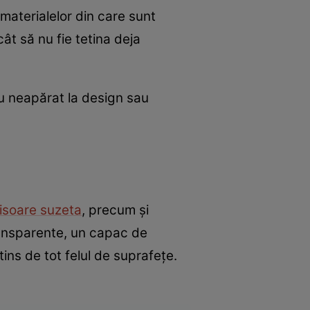
a materialelor din care sunt
cât să nu fie tetina deja
i nu neapărat la design sau
tisoare suzeta
, precum și
transparente, un capac de
tins de tot felul de suprafețe.