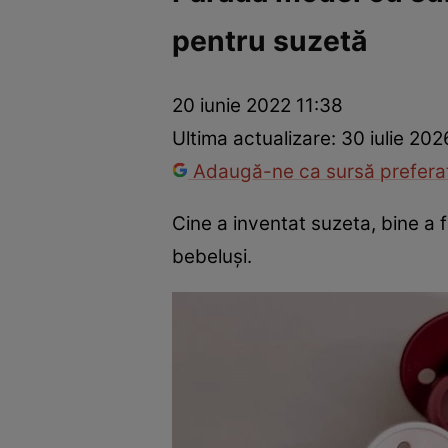
pentru suzetă
Prevenție și tratament
Remedii naturiste
Medicii răspu
20 iunie 2022 11:38
Ultima actualizare:
30 iulie 202
Adaugă-ne ca sursă preferat
Cine a inventat suzeta, bine a
bebeluși.