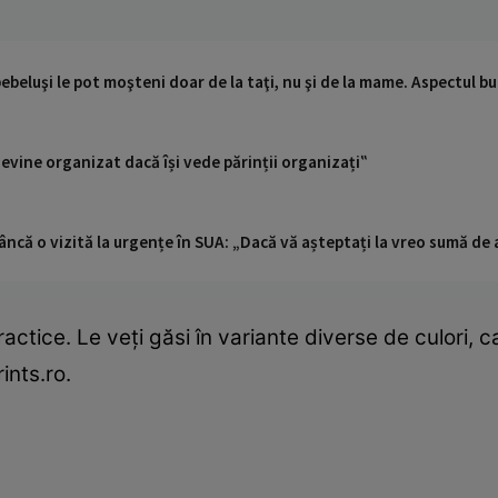
ebeluşi le pot moşteni doar de la taţi, nu şi de la mame. Aspectul buz
devine organizat dacă își vede părinții organizați‟
ncă o vizită la urgențe în SUA: „Dacă vă așteptați la vreo sumă de a
ctice. Le veți găsi în variante diverse de culori, 
ints.ro.