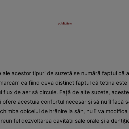
le ale acestor tipuri de suzetă se numără faptul că 
marcăm ca fiind ceva distinct faptul că tetina este u
nui flux de aer să circule. Față de alte suzete, acest
îi ofere acestuia confortul necesar și să nu îl facă 
chimba obiceiul de hrănire la sân, nu îi va modifica 
eun fel dezvoltarea cavității sale orale și a dentiției