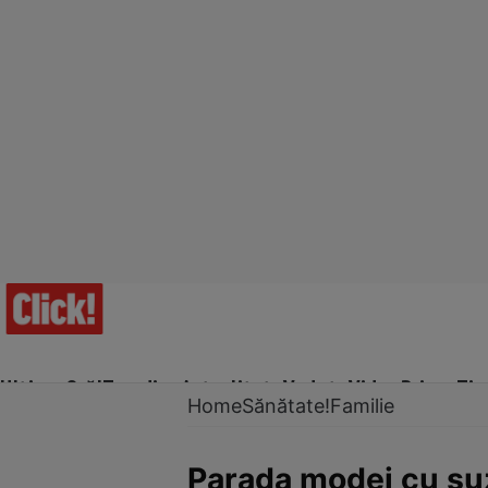
Ultima Oră!
Trending
Actualitate
Vedete
Video
Prime Ti
Home
Sănătate!
Familie
Parada modei cu suz