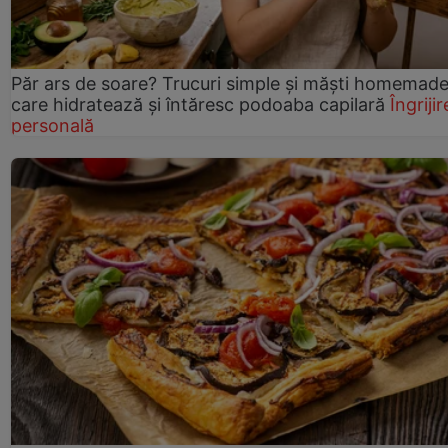
Păr ars de soare? Trucuri simple și măști homemad
care hidratează și întăresc podoaba capilară
Îngrijir
personală