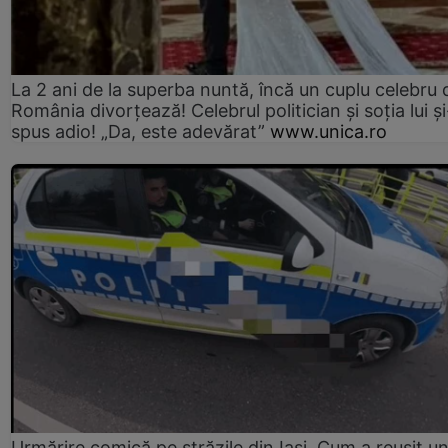
La 2 ani de la superba nuntă, încă un cuplu celebru 
România divorțează! Celebrul politician și soția lui ș
spus adio! „Da, este adevărat”
www.unica.ro
Urmărire comică pe străzile din Iași. Cum a reușit u