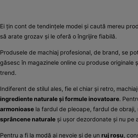
Ei țin cont de tendințele modei și caută mereu pro
să arate grozav și le oferă o îngrijire fiabilă.
Produsele de machiaj profesional, de brand, se po
găsesc în magazinele online cu produse originale și
trend.
Indiferent de stilul ales, fie el chiar și retro, mach
ingrediente naturale și formule inovatoare
. Pent
armonioase
la fardul de pleoape, fardul de obraj
sprâncene naturale
și ușor dezordonate și nu pe 
Pentru a fi la modă ai nevoie și de un
ruj roșu
, con