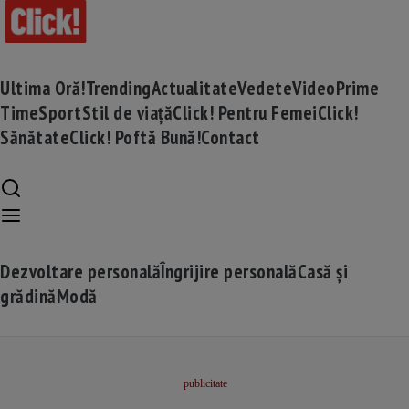
Ultima Oră!
Trending
Actualitate
Vedete
Video
Prime
Time
Sport
Stil de viață
Click! Pentru Femei
Click!
Sănătate
Click! Poftă Bună!
Contact
Dezvoltare personală
Îngrijire personală
Casă și
grădină
Modă