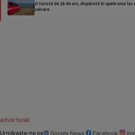
O turistă de 28 de ani, dispărută în apele unui lac 
salvare
advertorial
Urmărește-ne pe
Google News
Facebook
In