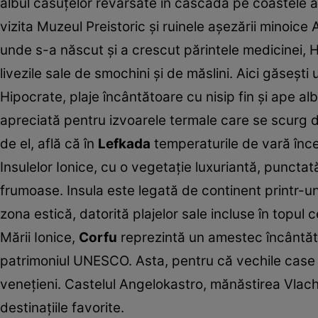
albul căsuţelor revărsate în cascadă pe coastele ab
vizita Muzeul Preistoric şi ruinele aşezării minoice A
unde s-a născut şi a crescut părintele medicinei, H
livezile sale de smochini şi de măslini. Aici găseşti
Hipocrate, plaje încântătoare cu nisip fin şi ape al
apreciată pentru izvoarele termale care se scurg dir
de el, află că în
Lefkada
temperaturile de vară înce
Insulelor Ionice, cu o vegetaţie luxuriantă, punctat
frumoase. Insula este legată de continent printr-un
zona estică, datorită plajelor sale incluse în topul
Mării Ionice,
Corfu
reprezintă un amestec încântător 
patrimoniul UNESCO. Asta, pentru că vechile case a
veneţieni. Castelul Angelokastro, mănăstirea Vlac
destinaţiile favorite.