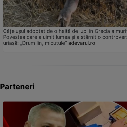
Cățelușul adoptat de o haită de lupi în Grecia a muri
Povestea care a uimit lumea și a stârnit o controver
uriașă: „Drum lin, micuțule”
adevarul.ro
Parteneri