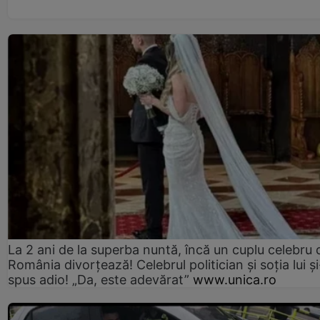
La 2 ani de la superba nuntă, încă un cuplu celebru 
România divorțează! Celebrul politician și soția lui ș
spus adio! „Da, este adevărat”
www.unica.ro