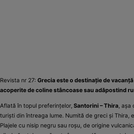
Revista nr 27:
Grecia este o destinaţie de vacanţă 
acoperite de coline stâncoase sau adăpostind rui
Aflată în topul preferinţelor,
Santorini – Thira
, aşa 
turişti din întreaga lume. Numită de greci şi Thira,
Plajele cu nisip negru sau roşu, de origine vulcani