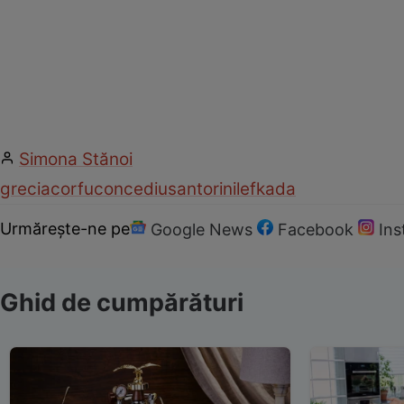
Simona Stănoi
grecia
corfu
concediu
santorini
lefkada
Urmărește-ne pe
Google News
Facebook
In
Ghid de cumpărături