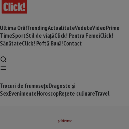
Ultima Oră!
Trending
Actualitate
Vedete
Video
Prime
Time
Sport
Stil de viață
Click! Pentru Femei
Click!
Sănătate
Click! Poftă Bună!
Contact
Trucuri de frumusețe
Dragoste și
Sex
Evenimente
Horoscop
Rețete culinare
Travel