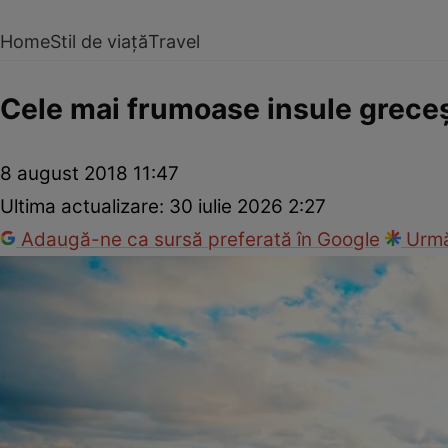
Home
Stil de viață
Travel
Cele mai frumoase insule greceş
8 august 2018 11:47
Ultima actualizare:
30 iulie 2026 2:27
Adaugă-ne ca sursă preferată în Google
Urmă