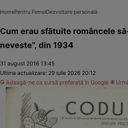
Home
Pentru Femei
Dezvoltare personală
Cum erau sfătuite româncele să-şi
neveste”, din 1934
31 august 2016 13:45
Ultima actualizare:
29 iulie 2026 20:12
Adaugă-ne ca sursă preferată în Google
Urmă