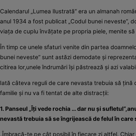
Calendarul „Lumea Ilustrată” era un almanah românesc
anul 1934 a fost publicat „Codul bunei neveste”, d
viaţa de cuplu învăţate pe propria piele, menite să f
În timp ce unele sfaturi venite din partea doamnelo
bunei neveste“ sunt astăzi demodate şi reprezentant
citirea lor,unele îndrumări îşi păstrează şi azi vala
Iată câteva reguli de care nevasta trebuia să ţină 
familie şi nu va fi tentat de alte distracţii:
1. Panseul „Îţi vede rochia … dar nu şi sufletul“,a
nevastă trebuia să se îngrijească de felul în care 
„Îmbracă-te,pe cât posibil,în fiecare zi altfel. Ch