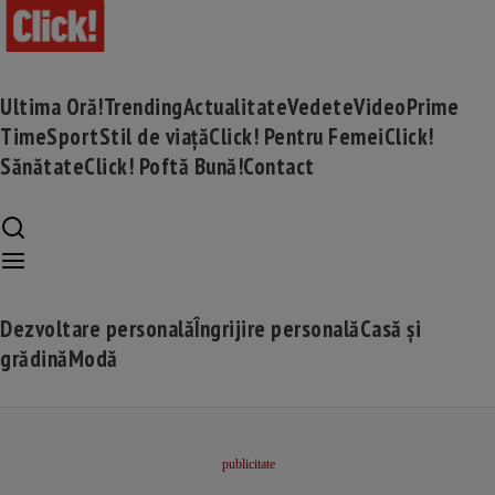
Ultima Oră!
Trending
Actualitate
Vedete
Video
Prime
Time
Sport
Stil de viață
Click! Pentru Femei
Click!
Sănătate
Click! Poftă Bună!
Contact
Dezvoltare personală
Îngrijire personală
Casă și
grădină
Modă