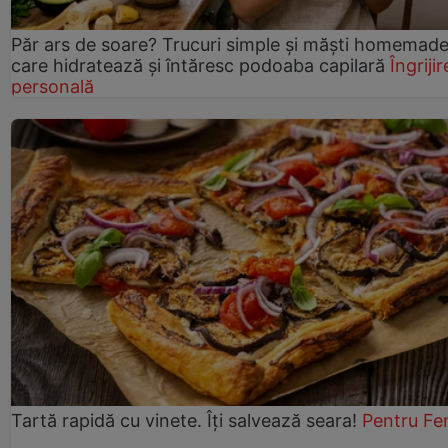
Păr ars de soare? Trucuri simple și măști homemad
care hidratează și întăresc podoaba capilară
Îngrijir
personală
Tartă rapidă cu vinete. Îți salvează seara!
Pentru Fe