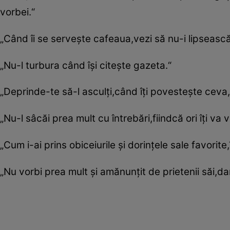
vorbei.“
„Când îi se serveşte cafeaua,vezi să nu-i lipsească
„Nu-l turbura când îşi citeşte gazeta.“
„Deprinde-te să-l asculţi,când îţi povesteşte ceva
„Nu-l sâcăi prea mult cu întrebări,fiindcă ori îţi va
„Cum i-ai prins obiceiurile şi dorinţele sale favorite
„Nu vorbi prea mult şi amănunţit de prietenii săi,dar