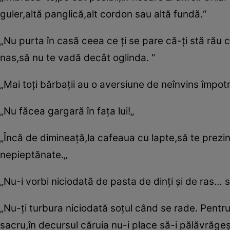
guler,altă panglică,alt cordon sau altă fundă.“
„Nu purta în casă ceea ce ţi se pare că-ţi stă rău c
nas,să nu te vadă decât oglinda. “
„Mai toţi bărbaţii au o aversiune de neînvins împotri
„Nu făcea gargară în faţa lui!„
„Încă de dimineaţă,la cafeaua cu lapte,să te prezinţi
nepieptănate.„
„Nu-i vorbi niciodată de pasta de dinţi şi de ras…
„Nu-ţi turbura niciodată soţul când se rade. Pentru
sacru,în decursul căruia nu-i place să-i pălăvrăgeşti