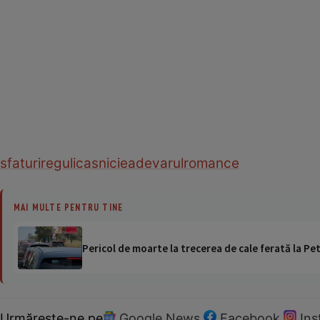
sfaturi
reguli
casnicie
adevarul
romance
MAI MULTE PENTRU TINE
Pericol de moarte la trecerea de cale ferată la Pet
Urmărește-ne pe
Google News
Facebook
In