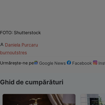
FOTO: Shutterstock
Daniela Purcaru
burnout
stres
Urmărește-ne pe
Google News
Facebook
In
Ghid de cumpărături