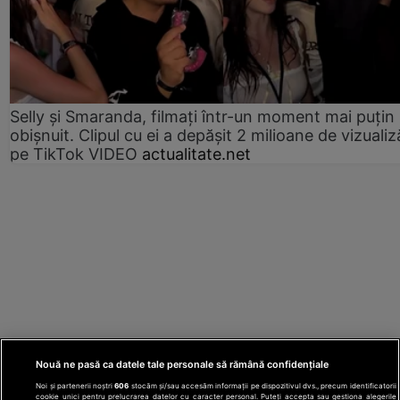
Selly și Smaranda, filmați într-un moment mai puțin
obișnuit. Clipul cu ei a depășit 2 milioane de vizualiz
pe TikTok VIDEO
actualitate.net
Nouă ne pasă ca datele tale personale să rămână confidențiale
Noi și partenerii noștri
606
stocăm și/sau accesăm informații pe dispozitivul dvs., precum identificatorii
cookie unici pentru prelucrarea datelor cu caracter personal. Puteți accepta sau gestiona alegerile