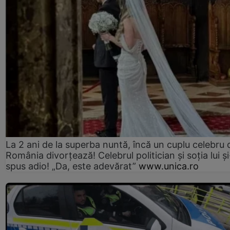
La 2 ani de la superba nuntă, încă un cuplu celebru 
România divorțează! Celebrul politician și soția lui ș
spus adio! „Da, este adevărat”
www.unica.ro