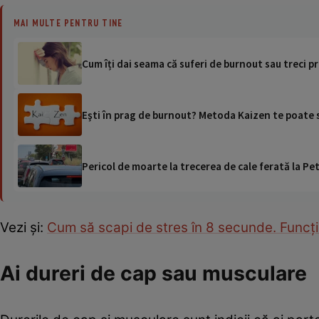
MAI MULTE PENTRU TINE
Cum îți dai seama că suferi de burnout sau treci p
Eşti în prag de burnout? Metoda Kaizen te poate 
Pericol de moarte la trecerea de cale ferată la Pet
Vezi și:
Cum să scapi de stres în 8 secunde. Funcţ
Ai dureri de cap sau musculare