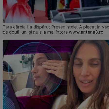
Țara căreia i-a dispărut Președintele. A plecat în va
de două luni și nu s-a mai întors
www.antena3.ro