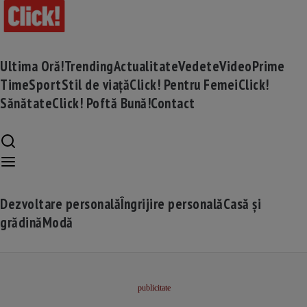
Ultima Oră!
Trending
Actualitate
Vedete
Video
Prime
Time
Sport
Stil de viață
Click! Pentru Femei
Click!
Sănătate
Click! Poftă Bună!
Contact
Dezvoltare personală
Îngrijire personală
Casă și
grădină
Modă