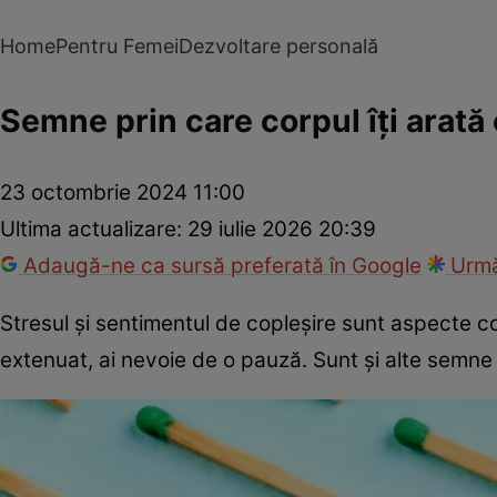
Home
Pentru Femei
Dezvoltare personală
Semne prin care corpul îţi arată
23 octombrie 2024 11:00
Ultima actualizare:
29 iulie 2026 20:39
Adaugă-ne ca sursă preferată în Google
Urmă
Stresul și sentimentul de copleșire sunt aspecte com
extenuat, ai nevoie de o pauză. Sunt şi alte semne s