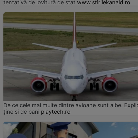
tentativă de lovitură de stat
www.stirilekanald.ro
De ce cele mai multe dintre avioane sunt albe. Expli
ține și de bani
playtech.ro