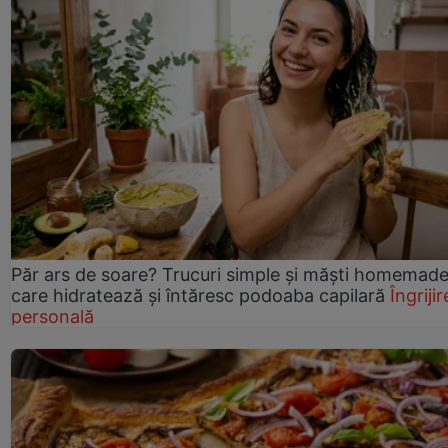
Păr ars de soare? Trucuri simple și măști homemad
care hidratează și întăresc podoaba capilară
Îngrijir
personală