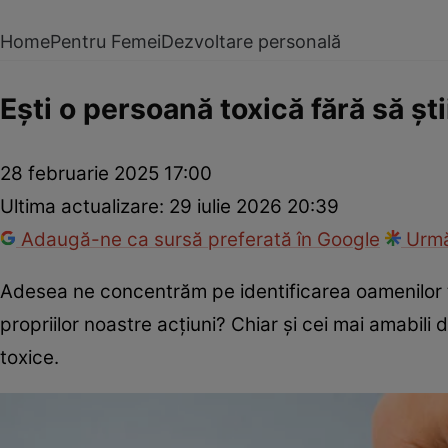
Home
Pentru Femei
Dezvoltare personală
Eşti o persoană toxică fără să ş
28 februarie 2025 17:00
Ultima actualizare:
29 iulie 2026 20:39
Adaugă-ne ca sursă preferată în Google
Urmă
Adesea ne concentrăm pe identificarea oamenilor t
propriilor noastre acțiuni? Chiar și cei mai amabil
toxice.