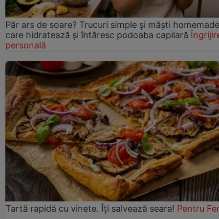
Păr ars de soare? Trucuri simple și măști homemad
care hidratează și întăresc podoaba capilară
Îngrijir
personală
Tartă rapidă cu vinete. Îți salvează seara!
Pentru Fe