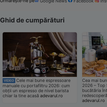
Urmărește-ne pe
Google News
Facebook
In
Ghid de cumpărături
Cele mai bune espressoare
Cea mai bun
VIDEO
2026 – Top 
manuale cu portafiltru 2026: cum
bucătăria înt
obții un espresso de nivel barista
redescoperă 
chiar la tine acasă
adevarul.ro
adevarul.ro