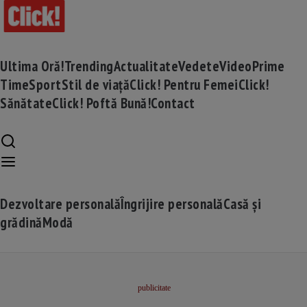
Ultima Oră!
Trending
Actualitate
Vedete
Video
Prime
Time
Sport
Stil de viață
Click! Pentru Femei
Click!
Sănătate
Click! Poftă Bună!
Contact
Dezvoltare personală
Îngrijire personală
Casă și
grădină
Modă