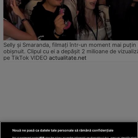
Selly și Smaranda, filmați într-un moment mai puțin
obișnuit. Clipul cu ei a depășit 2 milioane de vizualiz
pe TikTok VIDEO
actualitate.net
Nouă ne pasă ca datele tale personale să rămână confidențiale
Noi și partenerii noștri
606
stocăm și/sau accesăm informații pe dispozitivul dvs., precum identificatorii