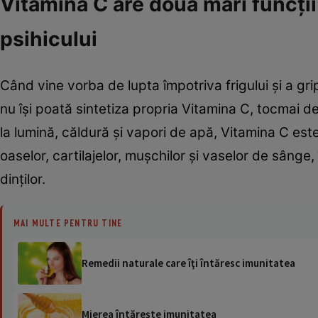
Vitamina C are două mari funcţii: 
psihicului
Când vine vorba de lupta împotriva frigului şi a gri
nu îşi poată sintetiza propria Vitamina C, tocmai d
la lumină, căldură şi vapori de apă, Vitamina C est
oaselor, cartilajelor, muşchilor şi vaselor de sânge,
dinţilor.
MAI MULTE PENTRU TINE
Remedii naturale care îţi întăresc imunitatea
Mierea întăreşte imunitatea