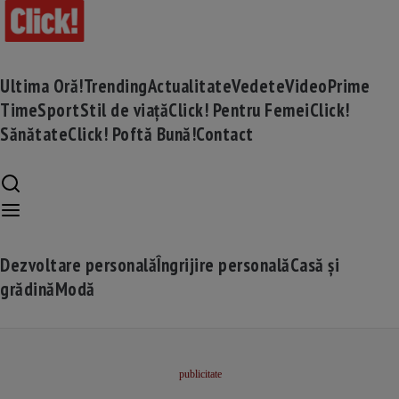
Ultima Oră!
Trending
Actualitate
Vedete
Video
Prime
Time
Sport
Stil de viață
Click! Pentru Femei
Click!
Sănătate
Click! Poftă Bună!
Contact
Dezvoltare personală
Îngrijire personală
Casă și
grădină
Modă