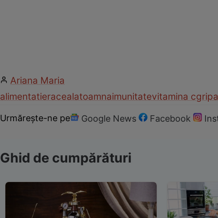
Ariana Maria
alimentatie
raceala
toamna
imunitate
vitamina c
grip
Urmărește-ne pe
Google News
Facebook
In
Ghid de cumpărături