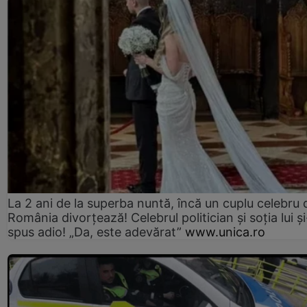
La 2 ani de la superba nuntă, încă un cuplu celebru 
România divorțează! Celebrul politician și soția lui ș
spus adio! „Da, este adevărat”
www.unica.ro