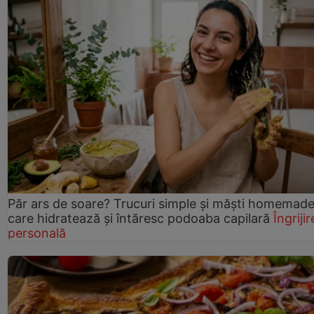
Păr ars de soare? Trucuri simple și măști homemad
care hidratează și întăresc podoaba capilară
Îngrijir
personală