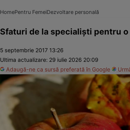
Home
Pentru Femei
Dezvoltare personală
Sfaturi de la specialişti pentru 
5 septembrie 2017 13:26
Ultima actualizare:
29 iulie 2026 20:09
Adaugă-ne ca sursă preferată în Google
Urmă