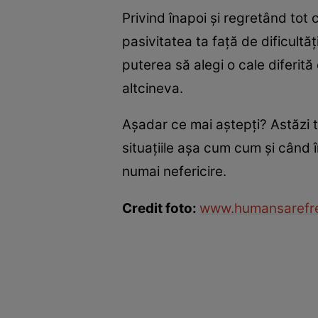
Privind înapoi şi regretând tot
pasivitatea ta faţă de dificultă
puterea să alegi o cale diferită
altcineva.
Aşadar ce mai aştepţi? Astăzi t
situaţiile aşa cum cum şi când î
numai nefericire.
Credit foto:
www.humansarefr