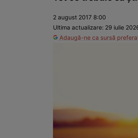
Dezvoltare personală
Îngrijire personală
Casă și grădină
2 august 2017 8:00
Ultima actualizare:
29 iulie 20
Adaugă-ne ca sursă preferat