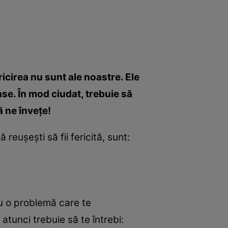
ricirea nu sunt ale noastre. Ele
ase. În mod ciudat, trebuie să
ă ne înveţe!
 reuşeşti să fii fericită, sunt:
cu o problemă care te
atunci trebuie să te întrebi: