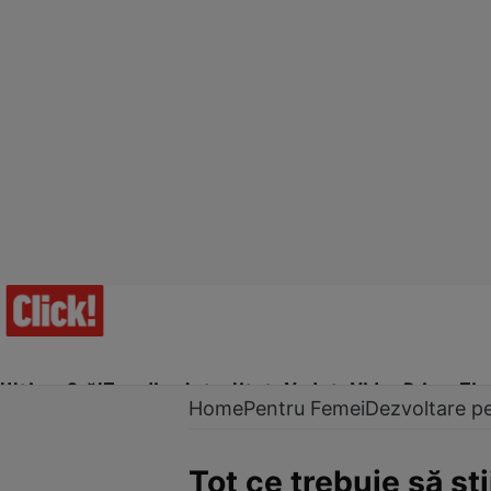
Ultima Oră!
Trending
Actualitate
Vedete
Video
Prime Ti
Home
Pentru Femei
Dezvoltare p
Tot ce trebuie să ştii