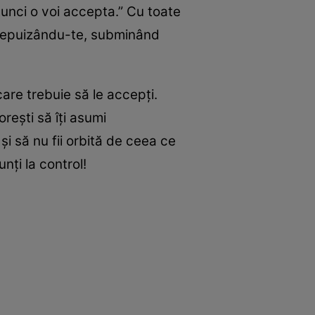
unci o voi accepta.” Cu toate
e, epuizându-te, subminând
care trebuie să le accepţi.
reşti să îţi asumi
şi să nu fii orbită de ceea ce
nţi la control!