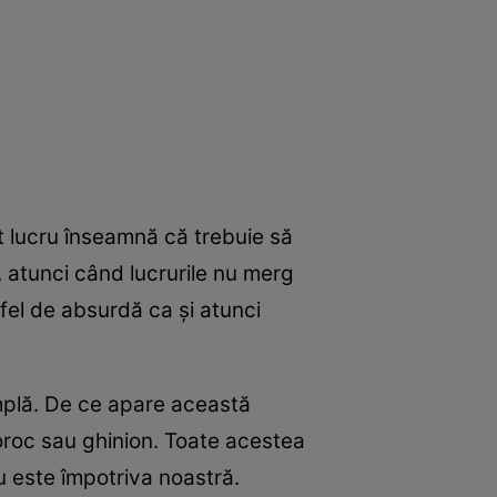
st lucru înseamnă că trebuie să
, atunci când lucrurile nu merg
 fel de absurdă ca şi atunci
mplă. De ce apare această
noroc sau ghinion. Toate acestea
nu este împotriva noastră.