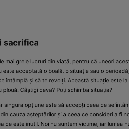
 sacrifica
e mai grele lucruri din viaţă, pentru că uneori ace
nu este acceptată o boală, o situaţie sau o perioadă
se întâmplă şi să te revolţi. Această situaţie este la
u plouă. Câştigi ceva? Poţi schimba situaţia?
ar singura opţiune este să accepţi ceea ce se întâ
 din cauza aşteptărilor şi a ceea ce consideri a fi 
ceea ce este inutil. Noi nu suntem victime, iar lumea 