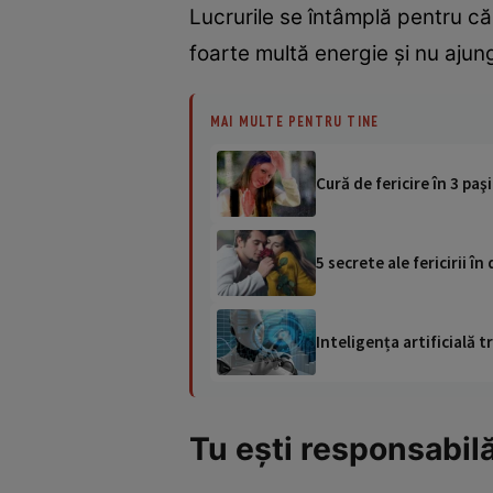
Lucrurile se întâmplă pentru că
foarte multă energie şi nu ajungi
MAI MULTE PENTRU TINE
Cură de fericire în 3 paşi
5 secrete ale fericirii în 
Inteligența artificială
Tu eşti responsabilă