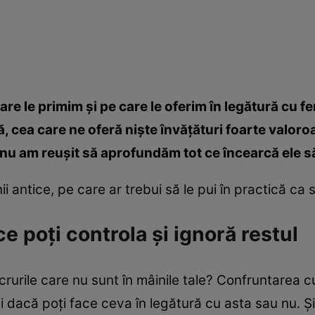
are le primim şi pe care le oferim în legătură cu fe
, cea care ne oferă nişte învăţături foarte valoro
ă nu am reuşit să aprofundăm tot ce încearcă ele s
i antice, pe care ar trebui să le pui în practică ca să
 poţi controla şi ignoră restul
ucrurile care nu sunt în mâinile tale? Confruntarea 
bi dacă poţi face ceva în legătură cu asta sau nu. Şi 