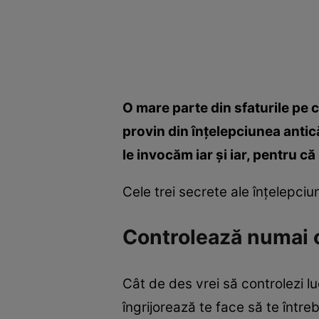
O mare parte din sfaturile pe c
provin din înţelepciunea antică
le invocăm iar şi iar, pentru c
Cele trei secrete ale înţelepciuni
Controlează numai ce
Cât de des vrei să controlezi l
îngrijorează te face să te între