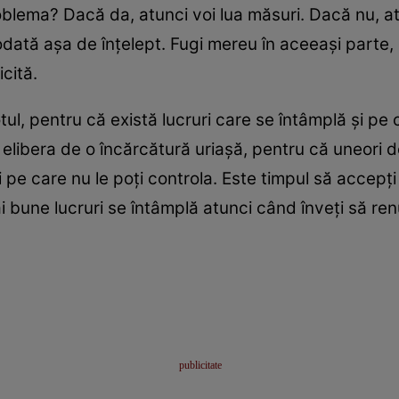
oblema? Dacă da, atunci voi lua măsuri. Dacă nu, at
odată aşa de înţelept. Fugi mereu în aceeaşi part
cită.
ul, pentru că există lucruri care se întâmplă şi pe 
elibera de o încărcătură uriaşă, pentru că uneori do
 pe care nu le poţi controla. Este timpul să accepţi 
ai bune lucruri se întâmplă atunci când înveţi să renu