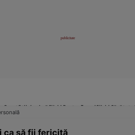
me
Sport
Stil de viață
Click! Pentru Femei
Click! Sănătate
ersonală
 ca să fii fericită