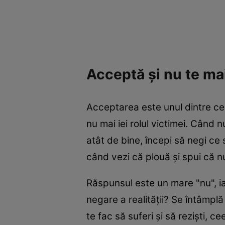
Acceptă şi nu te mai
Acceptarea este unul dintre cel
nu mai iei rolul victimei. Când 
atât de bine, începi să negi ce 
când vezi că plouă şi spui că n
Răspunsul este un mare "nu", i
negare a realităţii? Se întâmplă
te fac să suferi şi să rezişti, 