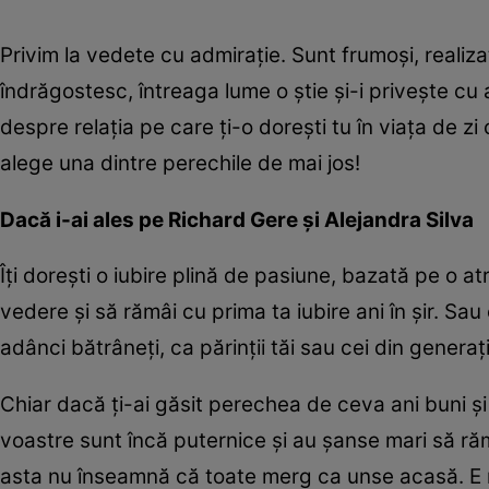
Privim la vedete cu admirație. Sunt frumoși, realizaț
îndrăgostesc, întreaga lume o știe și-i privește cu 
despre relația pe care ți-o dorești tu în viața de zi 
alege una dintre perechile de mai jos!
Dacă i-ai ales pe Richard Gere și Alejandra Silva
Îți dorești o iubire plină de pasiune, bazată pe o atr
vedere și să rămâi cu prima ta iubire ani în șir. Sau 
adânci bătrâneți, ca părinții tăi sau cei din generaț
Chiar dacă ți-ai găsit perechea de ceva ani buni și
voastre sunt încă puternice și au șanse mari să răm
asta nu înseamnă că toate merg ca unse acasă. E 