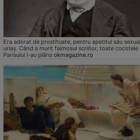
Era adorat de prostituate, pentru apetitul său sexua
uriaș. Când a murit faimosul scriitor, toate cocotele
Parisului l-au plâns
okmagazine.ro