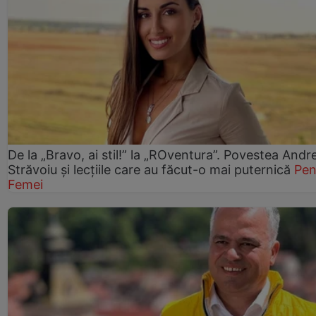
De la „Bravo, ai stil!” la „ROventura”. Povestea Andr
Străvoiu și lecțiile care au făcut-o mai puternică
Pen
Femei