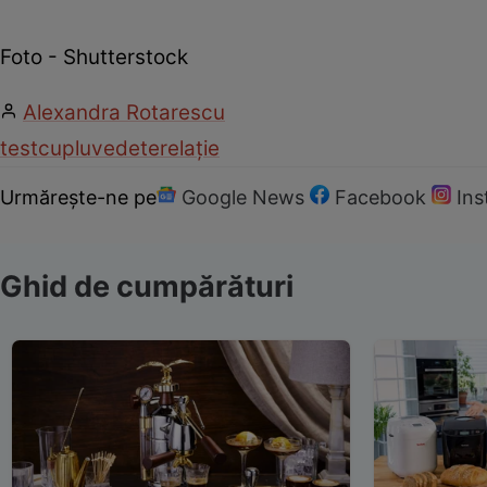
Foto - Shutterstock
Alexandra Rotarescu
test
cuplu
vedete
relație
Urmărește-ne pe
Google News
Facebook
In
Ghid de cumpărături