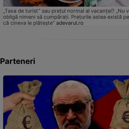
„Taxa de turist” sau prețul normal al vacanței? „Nu 
obligă nimeni să cumpărați. Prețurile astea există p
că cineva le plătește”
adevarul.ro
Parteneri