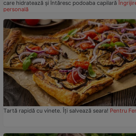
care hidratează și întăresc podoaba capilară
Îngrijir
personală
Tartă rapidă cu vinete. Îți salvează seara!
Pentru Fe