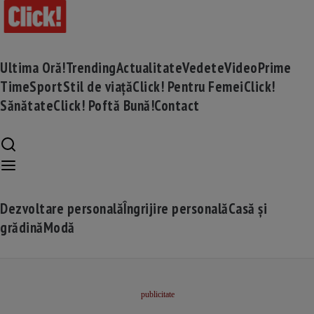
Ultima Oră!
Trending
Actualitate
Vedete
Video
Prime
Time
Sport
Stil de viață
Click! Pentru Femei
Click!
Sănătate
Click! Poftă Bună!
Contact
Dezvoltare personală
Îngrijire personală
Casă și
grădină
Modă