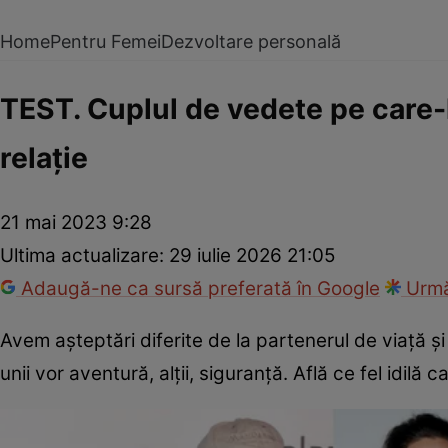
Home
Pentru Femei
Dezvoltare personală
TEST. Cuplul de vedete pe care-l 
relație
21 mai 2023 9:28
Ultima actualizare:
29 iulie 2026 21:05
Adaugă-ne ca sursă preferată în Google
Urmă
Avem așteptări diferite de la partenerul de viață și 
unii vor aventură, alții, siguranță. Află ce fel idilă 