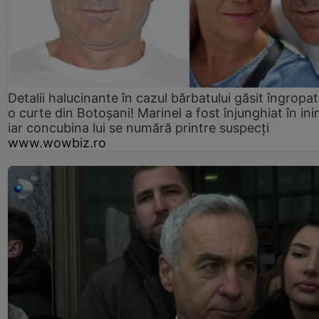
Detalii halucinante în cazul bărbatului găsit îngropat
o curte din Botoșani! Marinel a fost înjunghiat în ini
iar concubina lui se numără printre suspecți
www.wowbiz.ro