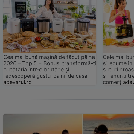
Cea mai bună mașină de făcut pâine
Cele mai bu
2026 – Top 5 + Bonus: transformă-ți
și legume în
bucătăria într-o brutărie și
sucuri proas
redescoperă gustul pâinii de casă
și renunți tr
adevarul.ro
comerț
adev