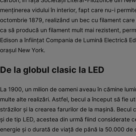
carbon, în faţa Societăţii Literar-Filozofice din Ne
menţinerea vidului în interior, fapt care nu-i perm
octombrie 1879, realizând un bec cu filament care 
ca să producă un filament mult mai rezistent, permi
Edison a înfiinţat Compania de Lumină Electrică Edi
oraşul New York.
De la globul clasic la LED
La 1900, un milion de oameni aveau în cămine lumin
multe alte realizări. Astfel, becul a început să fie ut
străzilor şi la crearea farurilor de la maşină. Becu
şi de tip LED, acestea din urmă fiind considerate 
energie şi o durată de viaţă de până la 50.000 de 