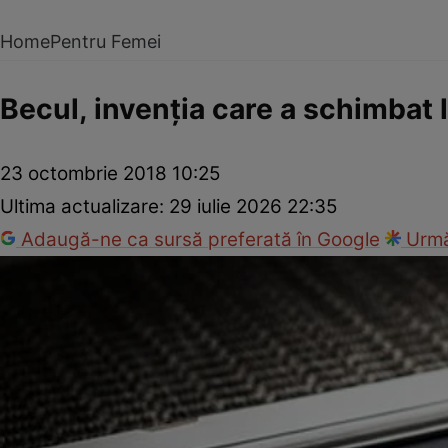
Home
Pentru Femei
Becul, invenţia care a schimbat
23 octombrie 2018 10:25
Ultima actualizare:
29 iulie 2026 22:35
Adaugă-ne ca sursă preferată în Google
Urmă