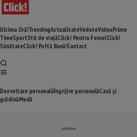
Ultima Oră!
Trending
Actualitate
Vedete
Video
Prime
Time
Sport
Stil de viață
Click! Pentru Femei
Click!
Sănătate
Click! Poftă Bună!
Contact
Dezvoltare personală
Îngrijire personală
Casă și
grădină
Modă