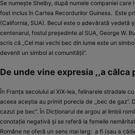
Se numeşte Shelby, după numele companiei care l-a
fost inclus în Cartea Recordurilor Guiness. Este pr
(California, SUA). Becul este o adevărată vedetă şi
centenarul, fostul preşedinte al SUA, George W. Bus
scris că „Cel mai vechi bec din lume este un simbol 
devenit un simbol al comunităţii“.
De unde vine expresia ,,a călca 
În Franţa secolului al XIX-lea, felinarele stradale
aceea aceştia au primit porecla de ,,bec de gaz“. D
cazut pe bec“. În Dicţionarul de argou al limbii ro
conotaţie negativă şi se referă la femeile nemăritat
Române ne oferă un sens mai larg: a fi (sau a cădea