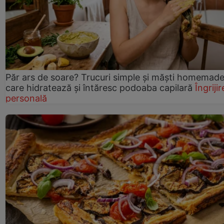
Păr ars de soare? Trucuri simple și măști homemad
care hidratează și întăresc podoaba capilară
Îngrijir
personală