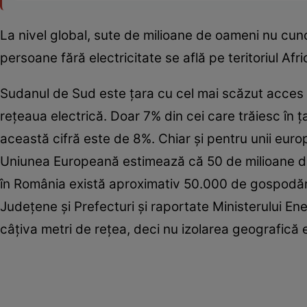
La nivel global, sute de milioane de oameni nu cuno
persoane fără electricitate se află pe teritoriul Africi
Sudanul de Sud este ţara cu cel mai scăzut acces l
reţeaua electrică. Doar 7% din cei care trăiesc în ţ
această cifră este de 8%. Chiar şi pentru unii euro
Uniunea Europeană estimează că 50 de milioane de
în România există aproximativ 50.000 de gospodării f
Judeţene şi Prefecturi şi raportate Ministerului Ene
câţiva metri de reţea, deci nu izolarea geografică 