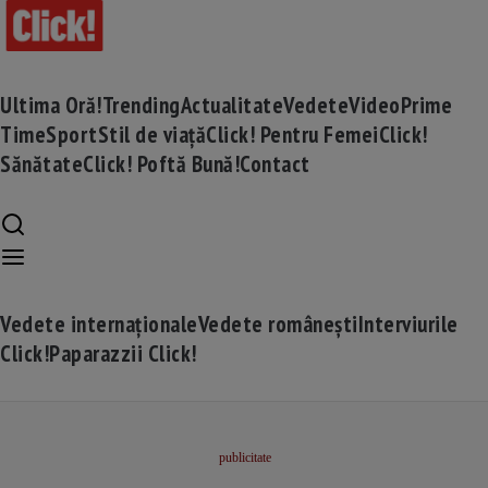
Ultima Oră!
Trending
Actualitate
Vedete
Video
Prime
Time
Sport
Stil de viață
Click! Pentru Femei
Click!
Sănătate
Click! Poftă Bună!
Contact
Vedete internaționale
Vedete românești
Interviurile
Click!
Paparazzii Click!