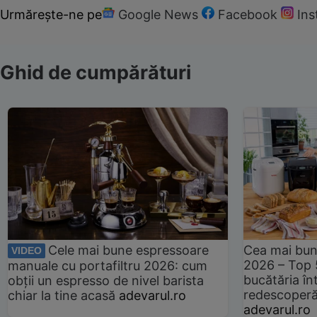
Urmărește-ne pe
Google News
Facebook
In
Ghid de cumpărături
Cele mai bune espressoare
Cea mai bun
VIDEO
2026 – Top 
manuale cu portafiltru 2026: cum
bucătăria înt
obții un espresso de nivel barista
redescoperă 
chiar la tine acasă
adevarul.ro
adevarul.ro