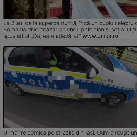
La 2 ani de la superba nuntă, încă un cuplu celebru 
România divorțează! Celebrul politician și soția lui ș
spus adio! „Da, este adevărat”
www.unica.ro
Urmărire comică pe străzile din Iași. Cum a reușit u