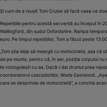
Și cum de a reușit Tom Cruise să facă ceea ce doa
Repetițiile pentru acestă secvență au început în 20
Wallingford, din sudul Oxfordshire. Rampa temporară
euro. Pe timpul repetițiilor, Tom a făcut peste 13.0
„Tom știa deja să meargă cu motocicleta, așa că sări
de pe munte, pentru că, în aer, poziția corpului nu 
te rostogolești cu ea. Dacă-i dai drumul prea repede
coordonatorul cascadoriilor, Wade Eastwood. „Așa c
care se desprinde de motocicletă”, a conchis aces