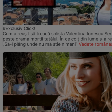
#Exclusiv Click!
Cum a reușit să treacă solista Valentina Ionescu Șe
peste drama morții tatălui. În ce colț din lume s-a re
„Să-l plâng unde nu mă știe nimeni”
Vedete româneș