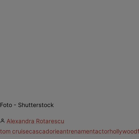
Foto - Shutterstock
Alexandra Rotarescu
tom cruise
cascadorie
antrenament
actor
hollywood