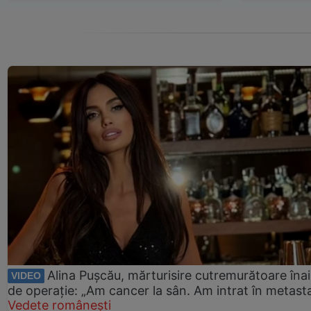
Alina Pușcău, mărturisire cutremurătoare îna
VIDEO
de operație: „Am cancer la sân. Am intrat în metast
Vedete românești