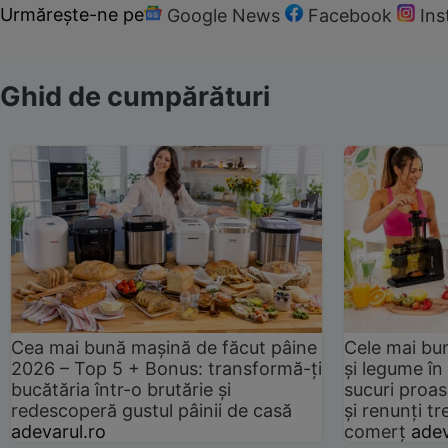
Urmărește-ne pe
Google News
Facebook
In
Ghid de cumpărături
Cea mai bună mașină de făcut pâine
Cele mai bu
2026 – Top 5 + Bonus: transformă-ți
și legume în
bucătăria într-o brutărie și
sucuri proas
redescoperă gustul pâinii de casă
și renunți tr
adevarul.ro
comerț
adev