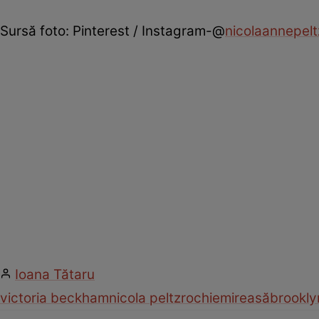
Sursă foto: Pinterest / Instagram-@
nicolaannepel
Ioana Tătaru
victoria beckham
nicola peltz
rochie
mireasă
brookl