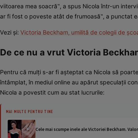
viitoarea mea soacră‟, a spus Nicola într-un interv
ar fi fost o poveste atât de frumoasă‟, a punctat 
Vezi și:
Victoria Beckham, umilită de colegii de școa
De ce nu a vrut Victoria Beckham
Pentru că mulți s-ar fi așteptat ca Nicola să poarte
întâmplat, în mediul online au apărut speculații co
Nicola a povestit cum au stat lucrurile:
MAI MULTE PENTRU TINE
Cele mai scumpe inele ale Victoriei Beckham. Valo