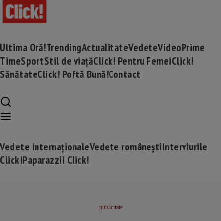
Ultima Oră!
Trending
Actualitate
Vedete
Video
Prime
Time
Sport
Stil de viață
Click! Pentru Femei
Click!
Sănătate
Click! Poftă Bună!
Contact
Vedete internaționale
Vedete românești
Interviurile
Click!
Paparazzii Click!