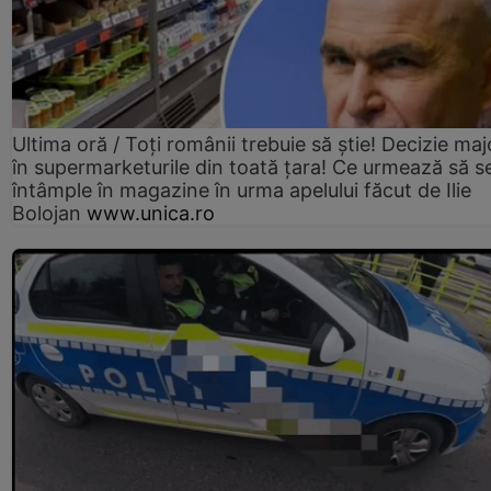
Ultima oră / Toți românii trebuie să știe! Decizie maj
în supermarketurile din toată țara! Ce urmează să s
întâmple în magazine în urma apelului făcut de Ilie
Bolojan
www.unica.ro