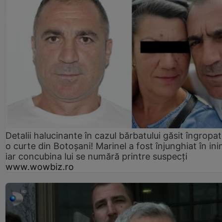
Detalii halucinante în cazul bărbatului găsit îngropat
o curte din Botoșani! Marinel a fost înjunghiat în ini
iar concubina lui se numără printre suspecți
www.wowbiz.ro