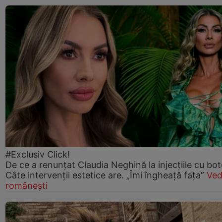
#Exclusiv Click!
De ce a renunțat Claudia Neghină la injecțiile cu bot
Câte intervenții estetice are. „Îmi îngheață fața”
Ved
românești