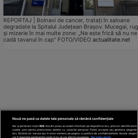
REPORTAJ | Bolnavi de cancer, tratați în saloane
degradate la Spitalul Județean Brașov. Mucegai, ru
și mizerie în mai multe zone: „Ne este frică să nu ne
cadă tavanul în cap” FOTO/VIDEO
actualitate.net
Nouă ne pasă ca datele tale personale să rămână confidențiale
Noi și partenerii noștri
606
stocăm și/sau accesăm informații pe dispozitivul dvs., precum identificatorii
cookie unici pentru prelucrarea datelor cu caracter personal. Puteți accepta sau gestiona alegerile
dvs. făcând clic mai jos sau în orice moment, pe pagina cu politica de confidențialitate. Aceste alegeri
vor fi raportate partenerilor noștri și nu vă vor afecta navigarea.
Mai multe detalii