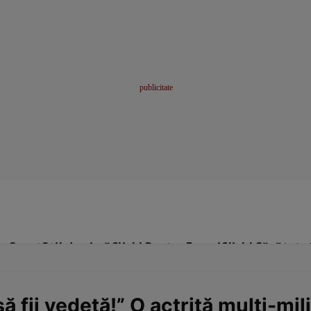
me
Sport
Stil de viață
Click! Pentru Femei
Click! Sănătate
să fii vedetă!” O actriță multi-mi