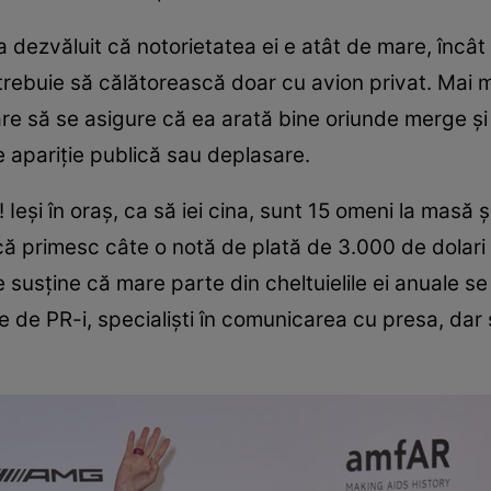
 dezvăluit că notorietatea ei e atât de mare, încât
rebuie să călătorească doar cu avion privat. Mai mu
re să se asigure că ea arată bine oriunde merge și 
e apariție publică sau deplasare.
s! Ieși în oraș, ca să iei cina, sunt 15 omeni la mas
 că primesc câte o notă de plată de 3.000 de dolar
 susține că mare parte din cheltuielile ei anuale se
pe de PR-i, specialiști în comunicarea cu presa, dar