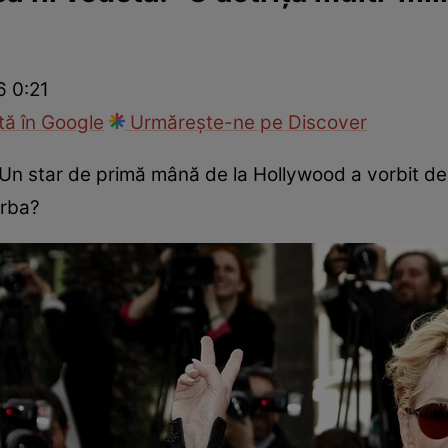
ck!
Paparazzii Click!
6 0:21
ă în Google
Urmărește-ne pe Discover
! Un star de primă mână de la Hollywood a vorbit des
orba?