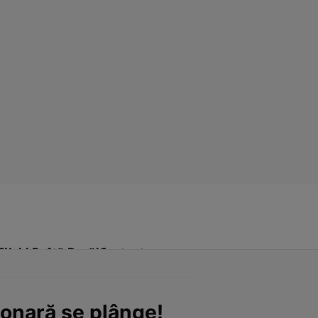
Click! Poftă Bună!
Contact
lionară se plânge!