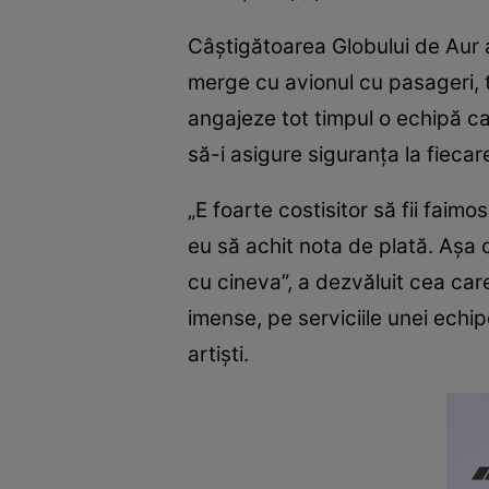
Câștigătoarea Globului de Aur a
merge cu avionul cu pasageri, t
angajeze tot timpul o echipă ca
să-i asigure siguranța la fiecar
„E foarte costisitor să fii faimo
eu să achit nota de plată. Așa
cu cineva”, a dezvăluit cea care
imense, pe serviciile unei echi
artiști.