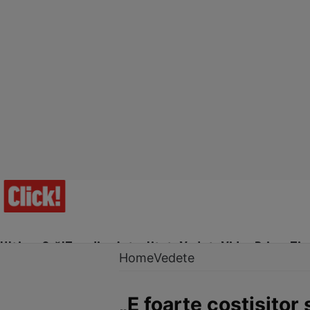
Ultima Oră!
Trending
Actualitate
Vedete
Video
Prime Ti
Home
Vedete
„E foarte costisitor 