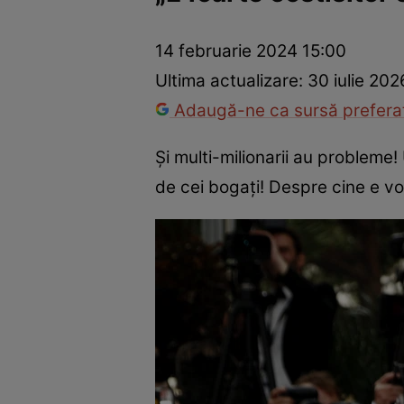
Vedete internaționale
Vedete românești
Interviurile Cli
14 februarie 2024 15:00
Ultima actualizare:
30 iulie 202
Adaugă-ne ca sursă preferat
Și multi-milionarii au probleme
de cei bogați! Despre cine e v