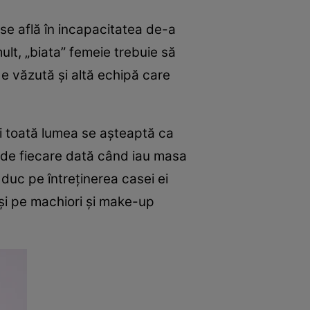
 se află în incapacitatea de-a
lt, „biata” femeie trebuie să
e văzută și altă echipă care
ă și toată lumea se așteaptă ca
i de fiecare dată când iau masa
 duc pe întreținerea casei ei
 și pe machiori și make-up