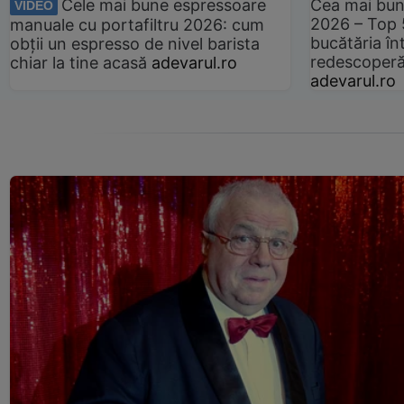
Cele mai bune espressoare
Cea mai bun
VIDEO
2026 – Top 
manuale cu portafiltru 2026: cum
bucătăria înt
obții un espresso de nivel barista
redescoperă 
chiar la tine acasă
adevarul.ro
adevarul.ro