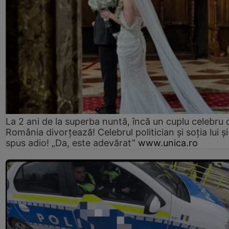
La 2 ani de la superba nuntă, încă un cuplu celebru 
România divorțează! Celebrul politician și soția lui ș
spus adio! „Da, este adevărat”
www.unica.ro