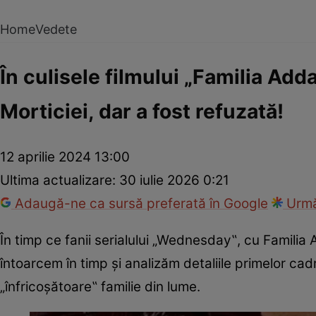
Home
Vedete
În culisele filmului „Familia Add
Morticiei, dar a fost refuzată!
12 aprilie 2024 13:00
Ultima actualizare:
30 iulie 2026 0:21
Adaugă-ne ca sursă preferată în Google
Urmă
În timp ce fanii serialului „Wednesday‟, cu Famili
întoarcem în timp și analizăm detaliile primelor ca
„înfricoșătoare‟ familie din lume.