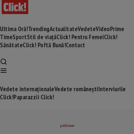
Ultima Oră!
Trending
Actualitate
Vedete
Video
Prime
Time
Sport
Stil de viață
Click! Pentru Femei
Click!
Sănătate
Click! Poftă Bună!
Contact
Vedete internaționale
Vedete românești
Interviurile
Click!
Paparazzii Click!