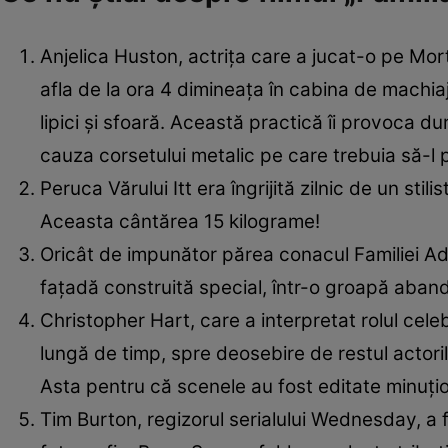
Anjelica Huston, actrița care a jucat-o pe Morti
afla de la ora 4 dimineața în cabina de machiaj.
lipici și sfoară. Această practică îi provoca d
cauza corsetului metalic pe care trebuia să-l 
Peruca Vărului Itt era îngrijită zilnic de un sti
Aceasta cântărea 15 kilograme!
Oricât de impunător părea conacul Familiei A
fațadă construită special, într-o groapă aband
Christopher Hart, care a interpretat rolul cel
lungă de timp, spre deosebire de restul actori
Asta pentru că scenele au fost editate minuțios
Tim Burton, regizorul serialului Wednesday, a fo