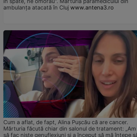
în spate, ne omorau". Mărturia paramedicului din
ambulanţa atacată în Cluj
www.antena3.ro
Cum a aflat, de fapt, Alina Pușcău că are cancer.
Mărturia făcută chiar din salonul de tratament: „Am
să fac niște genuflexiuni și a început să mă înțepe s