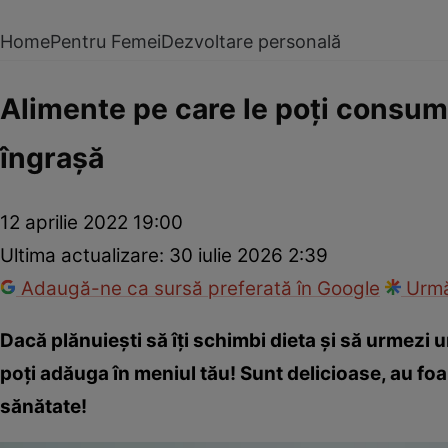
Home
Pentru Femei
Dezvoltare personală
Alimente pe care le poți consuma 
îngrașă
12 aprilie 2022 19:00
Ultima actualizare:
30 iulie 2026 2:39
Adaugă-ne ca sursă preferată în Google
Urmă
Dacă plănuiești să îți schimbi dieta și să urmezi u
poți adăuga în meniul tău! Sunt delicioase, au fo
sănătate!