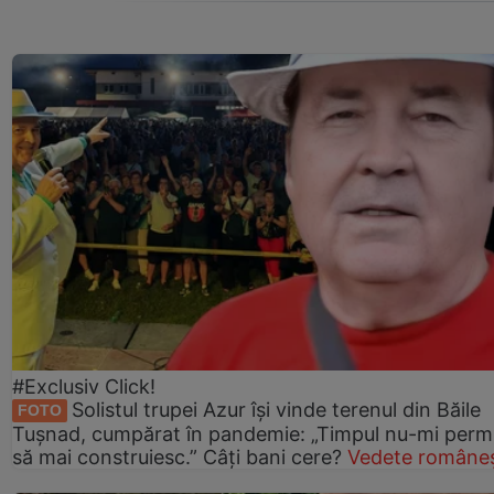
#Exclusiv Click!
Solistul trupei Azur își vinde terenul din Băile
FOTO
Tușnad, cumpărat în pandemie: „Timpul nu-mi perm
să mai construiesc.” Câți bani cere?
Vedete româneș