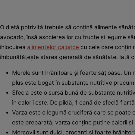
O dietă potrivită trebuie să conțină alimente sănătoa
avocado, însă asocierea lor cu fructe și legume săra
înlocuirea
alimentelor calorice
cu cele care conțin 
îmbunătățește starea generală de sănătate. Iată c
Merele sunt hrănitoare și foarte sățioase. Un 
plus este bogat în substanțe nutritive precum f
Sfecla este o sursă bună de substanțe nutriti
în calorii este. De pildă, 1 cană de sfeclă fiart
Varza este o legumă cruciferă care se poate c
este preparată, varza conține puține calorii ș
Morcovii sunt dulci, crocanți și foarte hrănito