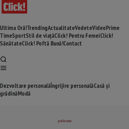
Ultima Oră!
Trending
Actualitate
Vedete
Video
Prime
Time
Sport
Stil de viață
Click! Pentru Femei
Click!
Sănătate
Click! Poftă Bună!
Contact
Dezvoltare personală
Îngrijire personală
Casă și
grădină
Modă