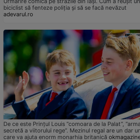
Urmărire comică pe străzile din Iași. Cum a reușit u
biciclist să fenteze poliția și să se facă nevăzut
adevarul.ro
De ce este Prințul Louis ”comoara de la Palat”, ”arm
secretă a viitorului rege”. Mezinul regal are un dar un
care va ajuta enorm monarhia britanică
okmagazine