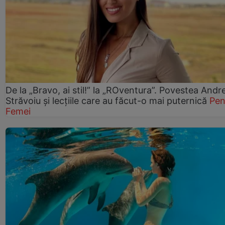
De la „Bravo, ai stil!” la „ROventura”. Povestea Andr
Străvoiu și lecțiile care au făcut-o mai puternică
Pen
Femei