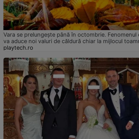
Vara se prelungeşte până în octombrie. Fenomenul 
va aduce noi valuri de căldură chiar la mijlocul toam
playtech.ro