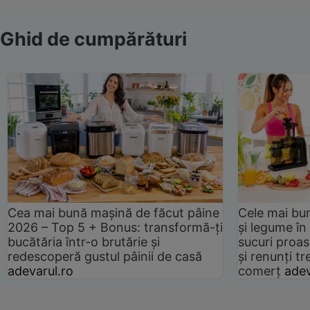
Ghid de cumpărături
Cea mai bună mașină de făcut pâine
Cele mai bu
2026 – Top 5 + Bonus: transformă-ți
și legume în
bucătăria într-o brutărie și
sucuri proas
redescoperă gustul pâinii de casă
și renunți tr
adevarul.ro
comerț
adev