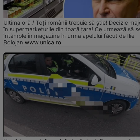
Ultima oră / Toți românii trebuie să știe! Decizie maj
în supermarketurile din toată țara! Ce urmează să s
întâmple în magazine în urma apelului făcut de Ilie
Bolojan
www.unica.ro