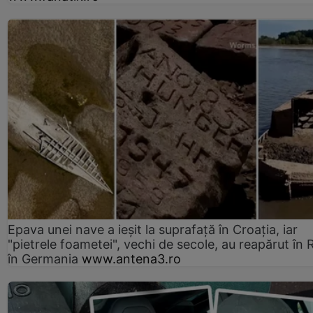
Epava unei nave a ieșit la suprafață în Croația, iar
"pietrele foametei", vechi de secole, au reapărut în R
în Germania
www.antena3.ro