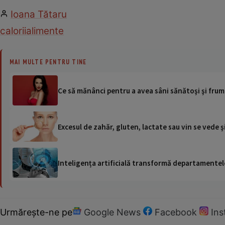
Ioana Tătaru
calorii
alimente
MAI MULTE PENTRU TINE
Ce să mănânci pentru a avea sâni sănătoşi şi frum
Excesul de zahăr, gluten, lactate sau vin se vede şi
Inteligența artificială transformă departamentele
Urmărește-ne pe
Google News
Facebook
In