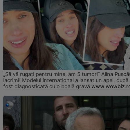
„Să vă rugați pentru mine, am 5 tumori” Alina Pușcău
lacrimi! Modelul internațional a lansat un apel, după
fost diagnosticată cu o boală gravă
www.wowbiz.r