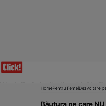
Ultima Oră!
Trending
Actualitate
Vedete
Video
Prime Ti
Home
Pentru Femei
Dezvoltare p
Băutura pe care NU 