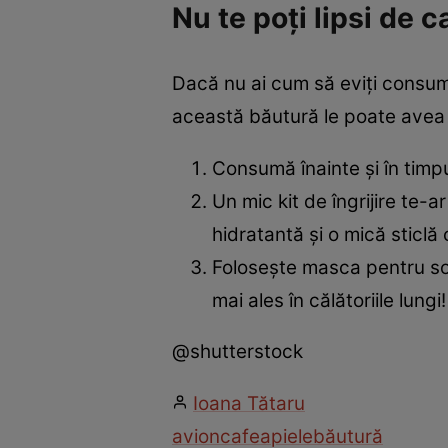
Nu te poți lipsi de c
Dacă nu ai cum să eviți consum
această băutură le poate avea 
Consumă înainte și în timp
Un mic kit de îngrijire te-a
hidratantă și o mică sticlă
Folosește masca pentru som
mai ales în călătoriile lungi!
@shutterstock
Ioana Tătaru
avion
cafea
piele
băutură