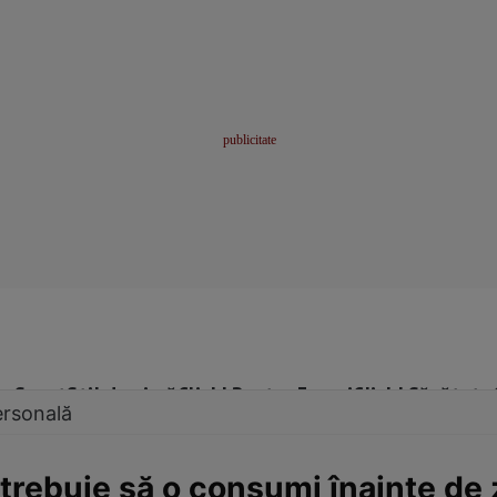
me
Sport
Stil de viață
Click! Pentru Femei
Click! Sănătate
ersonală
trebuie să o consumi înainte de z