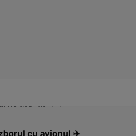
Click! Poftă Bună!
Contact
borul cu avionul ✈️