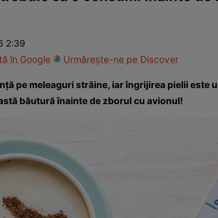
Modă
6 2:39
ă în Google
Urmărește-ne pe Discover
ă pe meleaguri străine, iar îngrijirea pielii este 
eastă băutură înainte de zborul cu avionul!