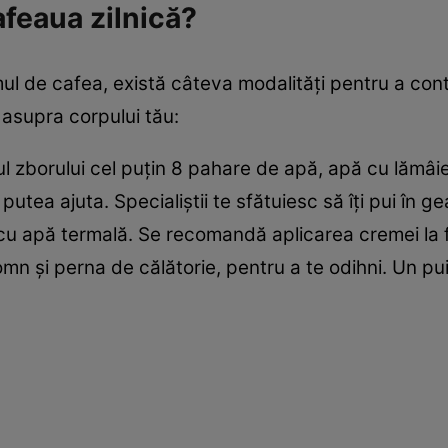
afeaua zilnică?
ul de cafea, există câteva modalități pentru a con
asupra corpului tău:
ul zborului cel puțin 8 pahare de apă, apă cu lămâ
r putea ajuta. Specialiștii te sfătuiesc să îți pui î
 cu apă termală. Se recomandă aplicarea cremei la f
n și perna de călătorie, pentru a te odihni. Un pui