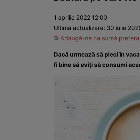
Dezvoltare personală
Îngrijire personală
Casă și grădină
1 aprilie 2022 12:00
Ultima actualizare:
30 iulie 202
Adaugă-ne ca sursă preferat
Dacă urmează să pleci în vacanț
fi bine să eviți să consumi ac