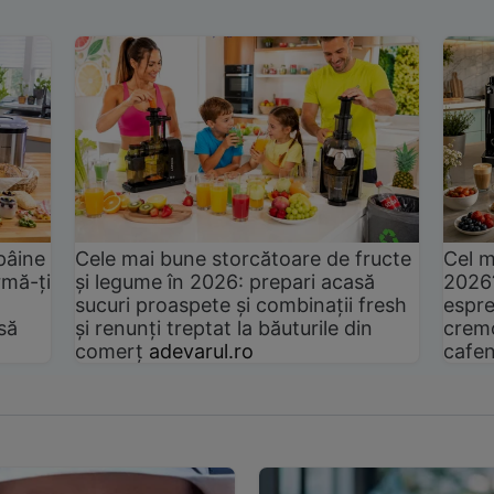
pâine
Cele mai bune storcătoare de fructe
Cel m
rmă-ți
și legume în 2026: prepari acasă
2026
sucuri proaspete și combinații fresh
espre
să
și renunți treptat la băuturile din
cremo
comerț
adevarul.ro
cafen