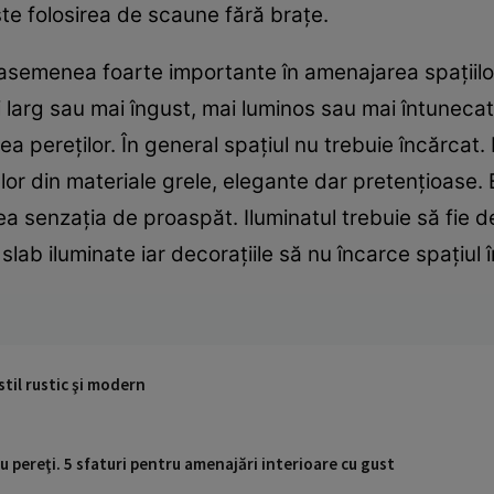
te folosirea de scaune fără braţe.
deasemenea foarte importante în amenajarea spaţiilor
 larg sau mai îngust, mai luminos sau mai întunecat
ea pereţilor. În general spaţiul nu trebuie încărcat. 
or din materiale grele, elegante dar pretenţioase. E
ea senzaţia de proaspăt. Iluminatul trebuie să fie d
slab iluminate iar decoraţiile să nu încarce spaţiul
stil rustic şi modern
u pereţi. 5 sfaturi pentru amenajări interioare cu gust