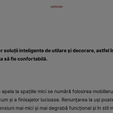
soluţii inteligente de utilare şi decorare, astfel î
ţa să fie confortabilă.
e apela la spaţiile mici se numără folosirea mobilieru
precum şi a finisajelor lucioase. Renunţarea la uşi p
ensiuni mai mici şi mai degrabă funcţional şi în stil 