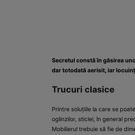
Secretul constă în găsirea unor 
dar totodată aerisit, iar locuin
Trucuri clasice
Printre soluţiile la care se poat
oglinzilor, sticlei, în general 
Mobilierul trebuie să fie de dim