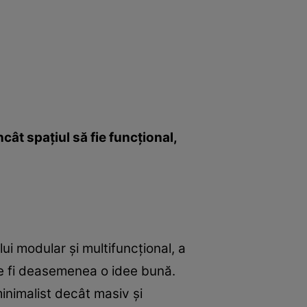
ncât spaţiul să fie funcţional,
lui modular şi multifuncţional, a
oate fi deasemenea o idee bună.
minimalist decât masiv şi