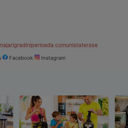
najari
gradini
perioada comunista
terase
s
Facebook
Instagram