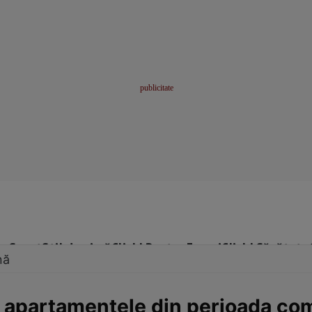
me
Sport
Stil de viață
Click! Pentru Femei
Click! Sănătate
nă
 apartamentele din perioada com