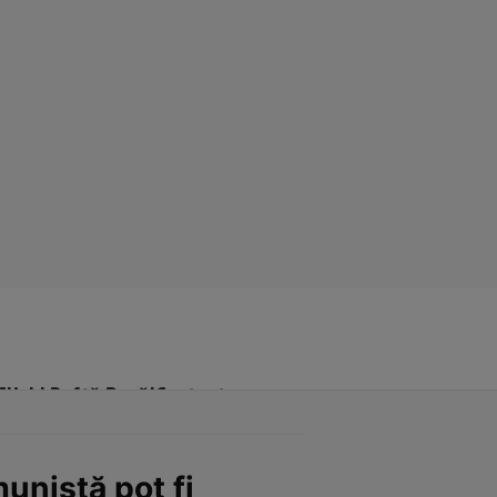
Click! Poftă Bună!
Contact
unistă pot fi