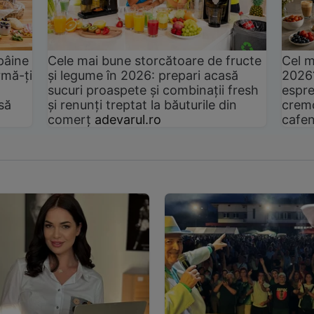
pâine
Cele mai bune storcătoare de fructe
Cel m
rmă-ți
și legume în 2026: prepari acasă
2026
sucuri proaspete și combinații fresh
espre
să
și renunți treptat la băuturile din
cremo
comerț
adevarul.ro
cafen