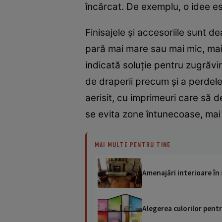
încărcat. De exemplu, o idee es
Finisajele şi accesoriile sunt 
pară mai mare sau mai mic, mai
indicată soluţie pentru zugrăvir
de draperii precum şi a perdelel
aerisit, cu imprimeuri care să d
se evita zone întunecoase, mai 
MAI MULTE PENTRU TINE
Amenajări interioare în 
Alegerea culorilor pentr