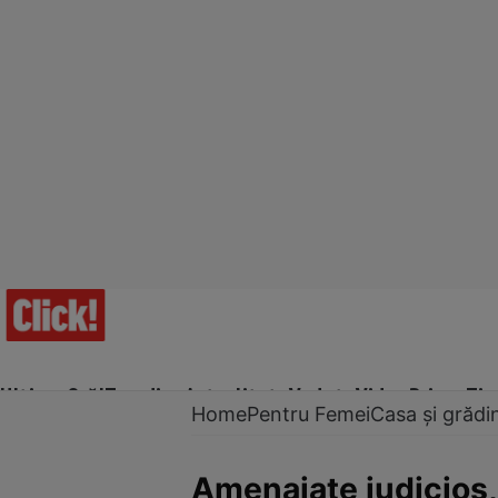
Ultima Oră!
Trending
Actualitate
Vedete
Video
Prime Ti
Home
Pentru Femei
Casa și grădi
Amenajate judicios,