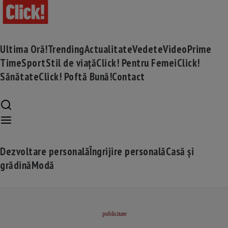
Ultima Oră!
Trending
Actualitate
Vedete
Video
Prime
Time
Sport
Stil de viață
Click! Pentru Femei
Click!
Sănătate
Click! Poftă Bună!
Contact
Dezvoltare personală
Îngrijire personală
Casă și
grădină
Modă