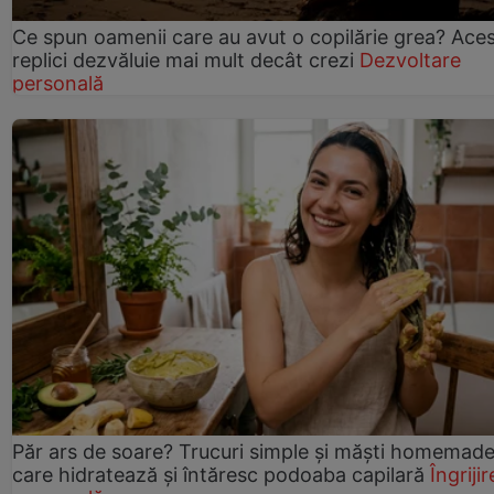
Ce spun oamenii care au avut o copilărie grea? Ace
replici dezvăluie mai mult decât crezi
Dezvoltare
personală
Păr ars de soare? Trucuri simple și măști homemad
care hidratează și întăresc podoaba capilară
Îngrijir