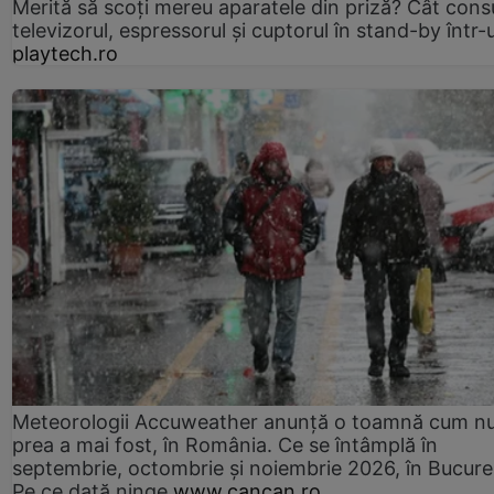
Merită să scoți mereu aparatele din priză? Cât con
televizorul, espressorul și cuptorul în stand-by într-
playtech.ro
Meteorologii Accuweather anunță o toamnă cum n
prea a mai fost, în România. Ce se întâmplă în
septembrie, octombrie și noiembrie 2026, în Bucureș
Pe ce dată ninge
www.cancan.ro