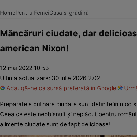
Home
Pentru Femei
Casa și grădină
Mâncăruri ciudate, dar delicioas
american Nixon!
12 mai 2022 10:53
Ultima actualizare:
30 iulie 2026 2:02
Adaugă-ne ca sursă preferată în Google
Urmă
Preparatele culinare ciudate sunt definite în mod s
Ceea ce este neobişnuit şi neplăcut pentru români 
alimente ciudate sunt de fapt delicioase!