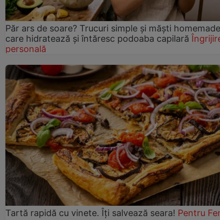
Păr ars de soare? Trucuri simple și măști homemad
care hidratează și întăresc podoaba capilară
Îngrijir
personală
Tartă rapidă cu vinete. Îți salvează seara!
Pentru Fe