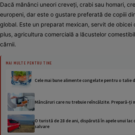
Dacă mănânci uneori creveți, crabi sau homari, crez
europeni, dar este o gustare preferată de copiii d
global. Este un preparat mexican, servit de obicei c
plus, agricultura comercială a lăcustelor comestib
cărnii.
MAI MULTE PENTRU TINE
Cele mai bune alimente congelate pentru o talie de
Mâncăruri care nu trebuie reîncălzite. Prepară-ți m
O turistă de 28 de ani, dispărută în apele unui lac 
salvare