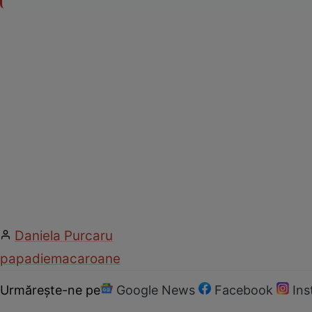
Daniela Purcaru
papadie
macaroane
Urmărește-ne pe
Google News
Facebook
In