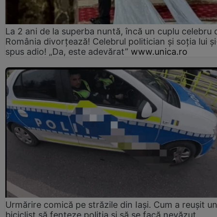
La 2 ani de la superba nuntă, încă un cuplu celebru 
România divorțează! Celebrul politician și soția lui ș
spus adio! „Da, este adevărat”
www.unica.ro
Urmărire comică pe străzile din Iași. Cum a reușit u
biciclist să fenteze poliția și să se facă nevăzut