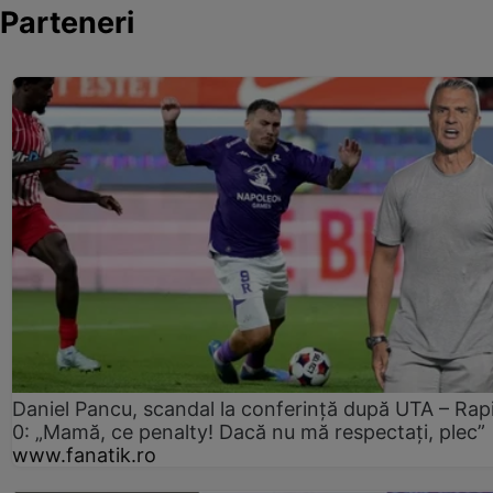
Parteneri
Daniel Pancu, scandal la conferință după UTA – Rap
0: „Mamă, ce penalty! Dacă nu mă respectați, plec”
www.fanatik.ro