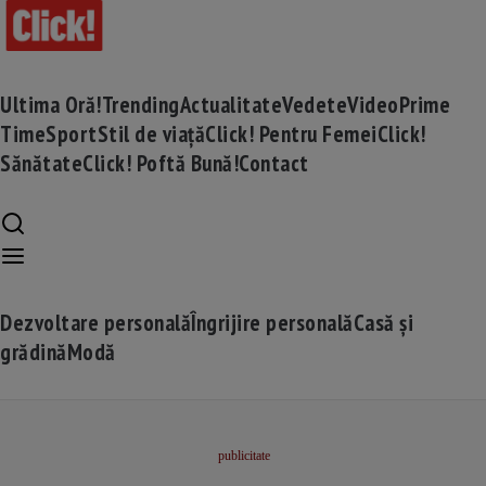
Ultima Oră!
Trending
Actualitate
Vedete
Video
Prime
Time
Sport
Stil de viață
Click! Pentru Femei
Click!
Sănătate
Click! Poftă Bună!
Contact
Dezvoltare personală
Îngrijire personală
Casă și
grădină
Modă