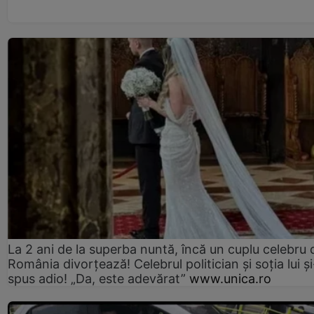
La 2 ani de la superba nuntă, încă un cuplu celebru 
România divorțează! Celebrul politician și soția lui ș
spus adio! „Da, este adevărat”
www.unica.ro