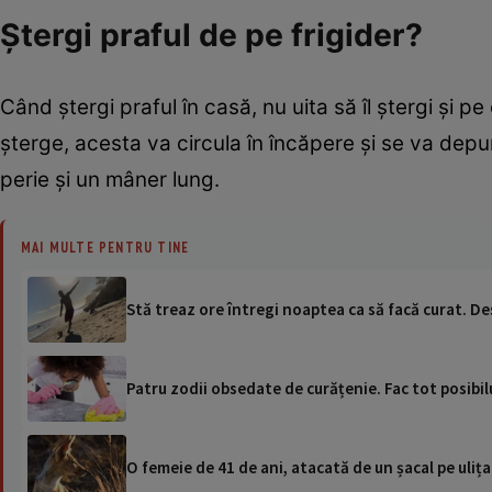
Ștergi praful de pe frigider?
Când ștergi praful în casă, nu uita să îl ștergi și p
șterge, acesta va circula în încăpere și se va depun
perie și un mâner lung.
MAI MULTE PENTRU TINE
Stă treaz ore întregi noaptea ca să facă curat. D
Patru zodii obsedate de curățenie. Fac tot posibil
O femeie de 41 de ani, atacată de un șacal pe ulița