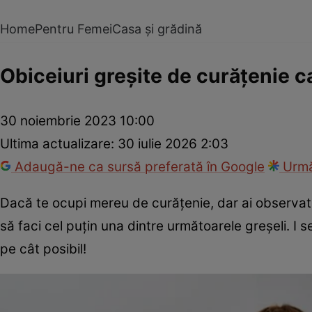
Home
Pentru Femei
Casa și grădină
Obiceiuri greșite de curățenie c
30 noiembrie 2023 10:00
Ultima actualizare:
30 iulie 2026 2:03
Adaugă-ne ca sursă preferată în Google
Urmă
Dacă te ocupi mereu de curățenie, dar ai observat 
să faci cel puțin una dintre următoarele greșeli. I 
pe cât posibil!