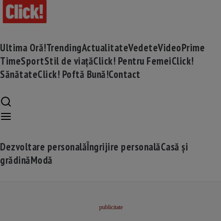
Ultima Oră!
Trending
Actualitate
Vedete
Video
Prime
Time
Sport
Stil de viață
Click! Pentru Femei
Click!
Sănătate
Click! Poftă Bună!
Contact
Dezvoltare personală
Îngrijire personală
Casă și
grădină
Modă