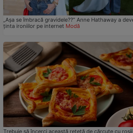
„Așa se îmbracă gravidele??” Anne Hathaway a dev
ținta ironiilor pe internet
Modă
Trebuie să încerci această rețetă de cărcuțe cu roșii