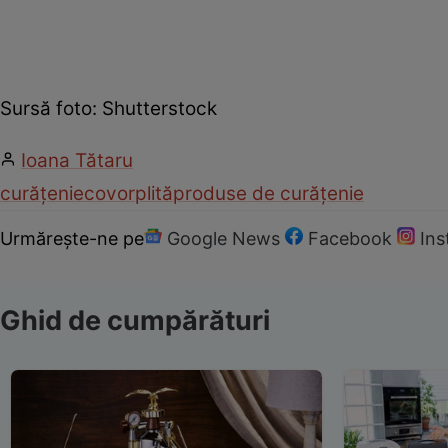
Sursă foto: Shutterstock
Ioana Tătaru
curățenie
covor
plită
produse de curățenie
Urmărește-ne pe
Google News
Facebook
In
Ghid de cumpărături