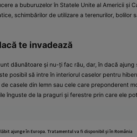
cere a buburuzelor în Statele Unite al Americii şi
ice, schimbărilor de utilizare a terenurilor, bolilor
dacă te invadează
unt dăunătoare şi nu-ţi fac rău, dar, în dacă ajung
e posibil să intre în interiorul caselor pentru hiber
ial de casele din lemn sau cele care preponderent mo
ile înguste de la praguri şi ferestre prin care ele p
ăbit ajunge în Europa. Tratamentul va fi disponibil și în România