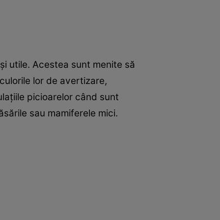
t şi utile. Acestea sunt menite să
ulorile lor de avertizare,
laţiile picioarelor când sunt
ăsările sau mamiferele mici.