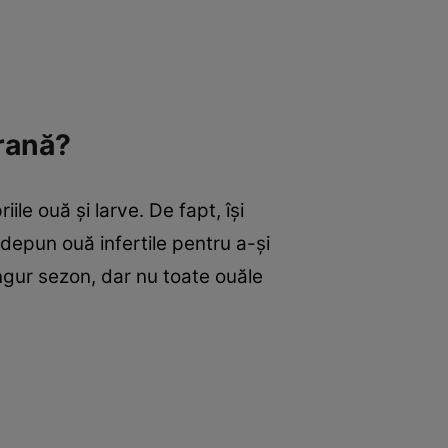
hrană?
e ouă şi larve. De fapt, îşi
depun ouă infertile pentru a-şi
ngur sezon, dar nu toate ouăle