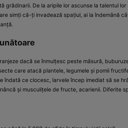
 grădinarii. De la aripile lor ascunse la talentul lo
care simţi că-ţi invadează spaţiul, ai la îndemână cât
tanţă.
ăunătoare
deranjeze dacă se înmulţesc peste măsură, buburuz
ecte care atacă plantele, legumele şi pomii fructife
 de îndată ce clocesc, larvele încep imediat să se h
âncă şi musculiţele de fructe, acarienii. Diferite 