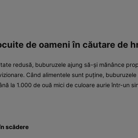
locuite de oameni în căutare de 
tate redusă, buburuzele ajung să-şi mănânce propriil
ovizionare. Când alimentele sunt puţine, buburuzele 
ă la 1.000 de ouă mici de culoare aurie într-un si
în scădere