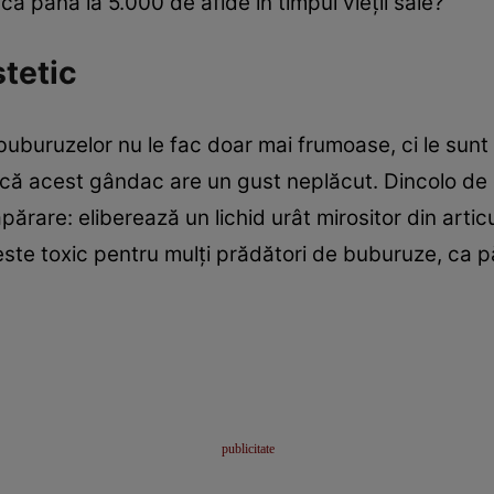
a până la 5.000 de afide în timpul vieţii sale?
stetic
le buburuzelor nu le fac doar mai frumoase, ci le sun
i că acest gândac are un gust neplăcut. Dincolo de c
are: eliberează un lichid urât mirositor din articu
este toxic pentru mulţi prădători de buburuze, ca p