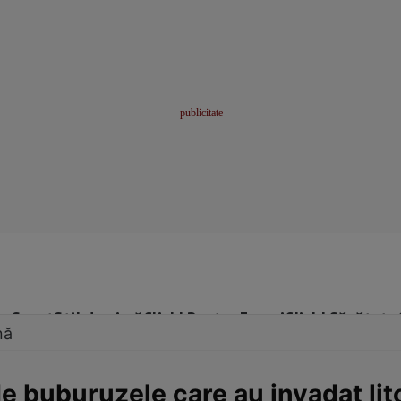
me
Sport
Stil de viață
Click! Pentru Femei
Click! Sănătate
nă
e buburuzele care au invadat lito