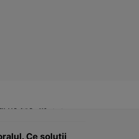
Click! Poftă Bună!
Contact
ralul. Ce soluţii