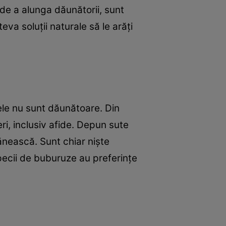
r de a alunga dăunătorii, sunt
eva soluţii naturale să le arăţi
ele nu sunt dăunătoare. Din
ri, inclusiv afide. Depun sute
rănească. Sunt chiar nişte
specii de buburuze au preferinţe