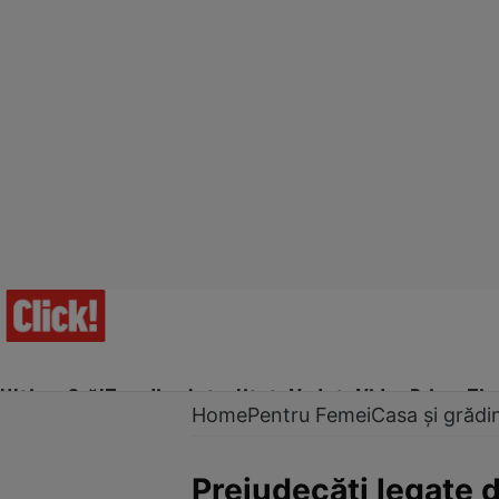
Ultima Oră!
Trending
Actualitate
Vedete
Video
Prime Ti
Home
Pentru Femei
Casa și grădi
Prejudecăţi legate d