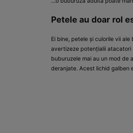
...o buburuză adultă poate mânc
Petele au doar rol e
Ei bine, petele şi culorile vii a
avertizeze potenţialii atacator
buburuzele mai au un mod de apăr
deranjate. Acest lichid galben 