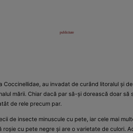
a Coccinellidae, au invadat de curând litoralul şi d
alul mării. Chiar dacă par să-şi dorească doar să s
atât de rele precum par.
ii de insecte minuscule cu pete, iar cele mai multe 
roşie cu pete negre şi are o varietate de culori. A