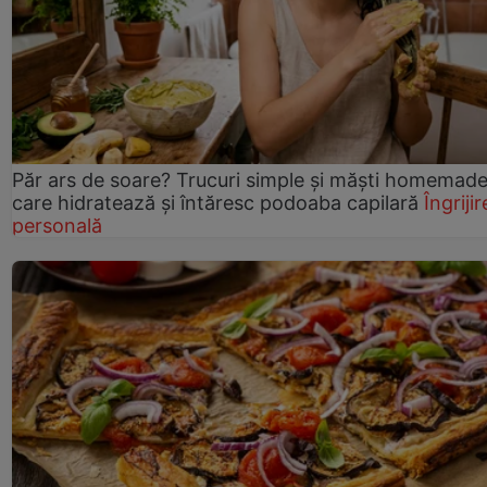
Păr ars de soare? Trucuri simple și măști homemad
care hidratează și întăresc podoaba capilară
Îngrijir
personală