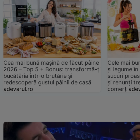
Cea mai bună mașină de făcut pâine
Cele mai bu
2026 – Top 5 + Bonus: transformă-ți
și legume în
bucătăria într-o brutărie și
sucuri proas
redescoperă gustul pâinii de casă
și renunți tr
adevarul.ro
comerț
adev