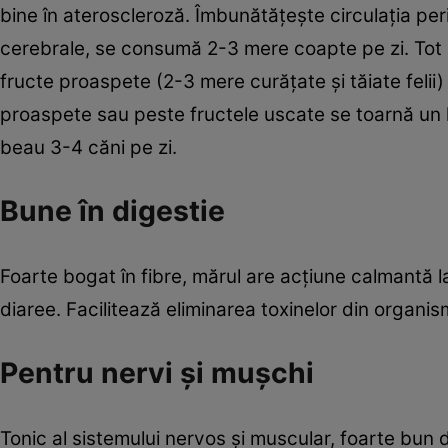
bine în ateroscleroză. Îmbunătăţeşte circulaţia perif
cerebrale, se consumă 2-3 mere coapte pe zi. Tot p
fructe proaspete (2-3 mere curăţate şi tăiate felii) 
proaspete sau peste fructele uscate se toarnă un l
beau 3-4 căni pe zi.
Bune în digestie
Foarte bogat în fibre, mărul are acţiune calmantă la n
diaree. Facilitează eliminarea toxinelor din organ
Pentru nervi şi muşchi
Tonic al sistemului nervos şi muscular, foarte bun de