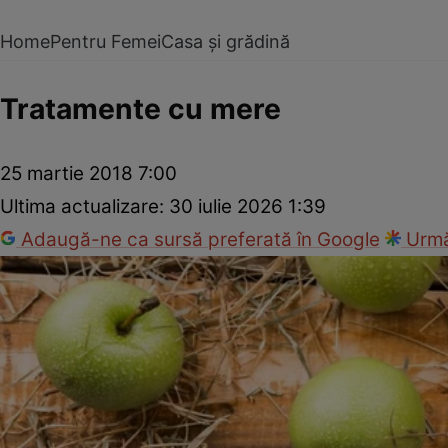
Home
Pentru Femei
Casa și grădină
Tratamente cu mere
25 martie 2018 7:00
Ultima actualizare:
30 iulie 2026 1:39
Adaugă-ne ca sursă preferată în Google
Urmă