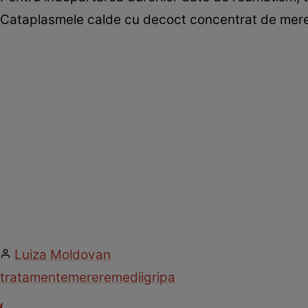
Cataplasmele calde cu decoct concentrat de mere c
Luiza Moldovan
tratamente
mere
remedii
gripa