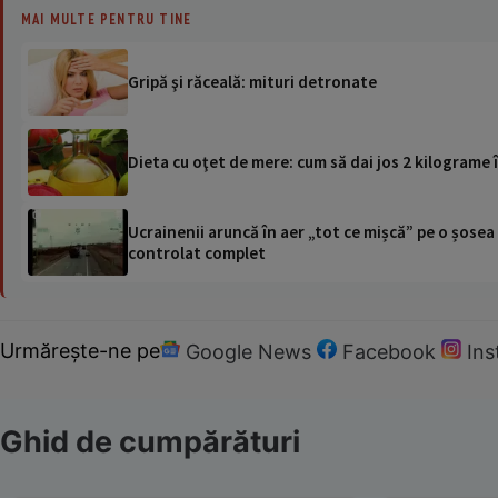
MAI MULTE PENTRU TINE
Gripă şi răceală: mituri detronate
Dieta cu oţet de mere: cum să dai jos 2 kilograme î
Ucrainenii aruncă în aer „tot ce mișcă” pe o șose
controlat complet
Urmărește-ne pe
Google News
Facebook
In
Ghid de cumpărături