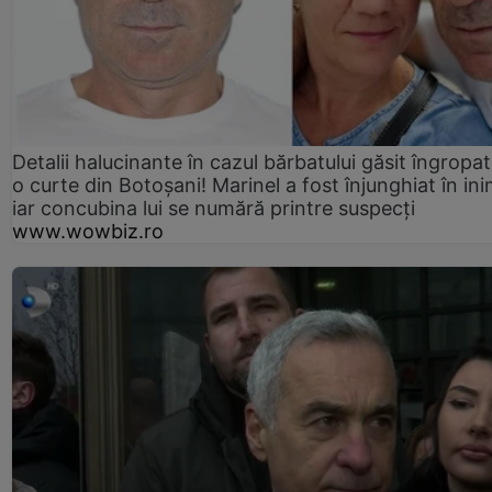
Detalii halucinante în cazul bărbatului găsit îngropat
o curte din Botoșani! Marinel a fost înjunghiat în ini
iar concubina lui se numără printre suspecți
www.wowbiz.ro