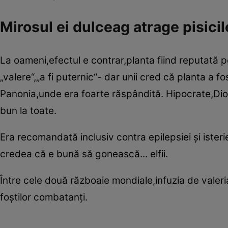
Mirosul ei dulceag atrage pisicil
La oameni,efectul e contrar,planta fiind reputată pe
„valere“,„a fi puternic“- dar unii cred că planta a
Panonia,unde era foarte răspândită. Hipocrate,Diosc
bun la toate.
Era recomandată inclusiv contra epilepsiei şi isterie
credea că e bună să gonească... elfii.
Între cele două războaie mondiale,infuzia de valeri
foştilor combatanţi.