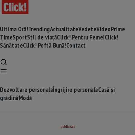
Ultima Oră!
Trending
Actualitate
Vedete
Video
Prime
Time
Sport
Stil de viață
Click! Pentru Femei
Click!
Sănătate
Click! Poftă Bună!
Contact
Dezvoltare personală
Îngrijire personală
Casă și
grădină
Modă