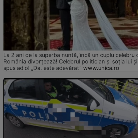
La 2 ani de la superba nuntă, încă un cuplu celebru 
România divorțează! Celebrul politician și soția lui ș
spus adio! „Da, este adevărat”
www.unica.ro