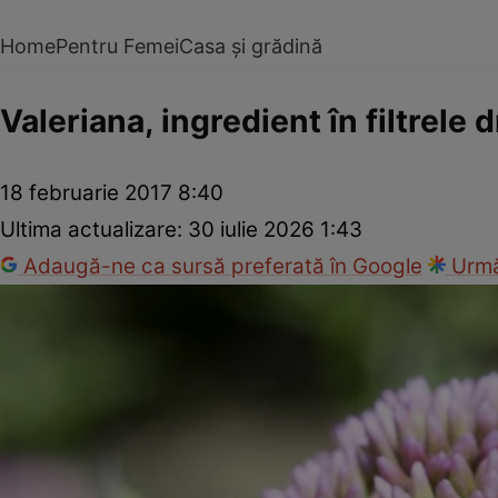
Home
Pentru Femei
Casa și grădină
Valeriana, ingredient în filtrele 
18 februarie 2017 8:40
Ultima actualizare:
30 iulie 2026 1:43
Adaugă-ne ca sursă preferată în Google
Urmă