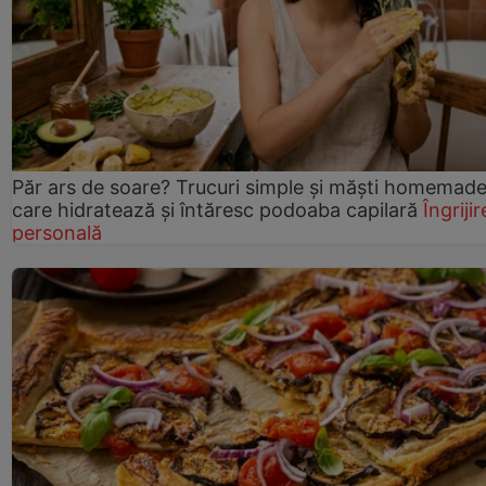
Păr ars de soare? Trucuri simple și măști homemad
care hidratează și întăresc podoaba capilară
Îngrijir
personală