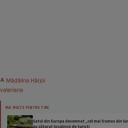
Mădălina Hârjoi
valeriana
MAI MULTE PENTRU TINE
Satul din Europa desemnat „cel mai frumos din lum
au săturat localnicii de turiști