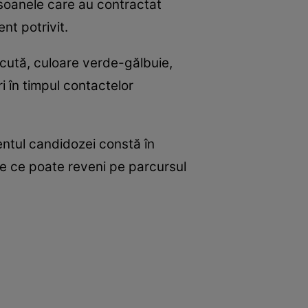
rsoanele care au contractat
ent potrivit.
scută, culoare verde-gălbuie,
i în timpul contactelor
entul candidozei constă în
ne ce poate reveni pe parcursul