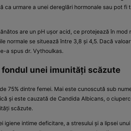
ră ca urmare a unei dereglări hormonale sau pot fi 
sănătos are un pH uşor acid, ce protejează în mod na
rile normale se situează între 3,8 şi 4,5. Dacă valo
ne-a spus dr. Vythoulkas.
fondul unei imunităţi scăzute
de 75% dintre femei. Mai este cunoscută sub num
ică şi este cauzată de Candida Albicans, o ciuperc
ităţi scăzute.
igiene intime deficitare, a stresului şi a lipsei unui