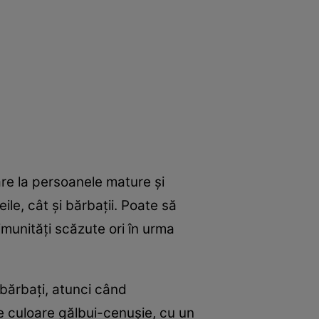
re la persoanele mature şi
le, cât şi bărbaţii. Poate să
imunităţi scăzute ori în urma
 bărbaţi, atunci când
de culoare gălbui-cenuşie, cu un