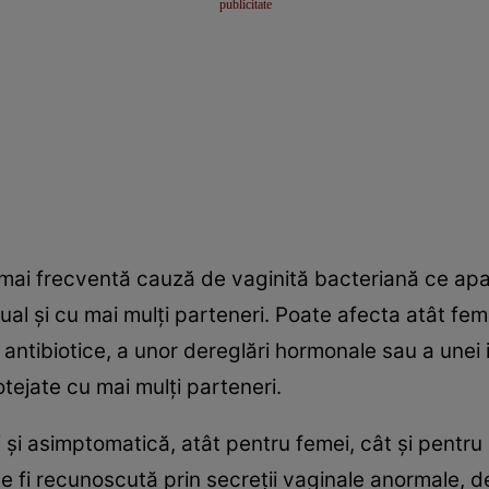
 mai frecventă cauză de vaginită bacteriană ce apa
l şi cu mai mulţi parteneri. Poate afecta atât femei
antibiotice, a unor dereglări hormonale sau a unei 
tejate cu mai mulţi parteneri.
 şi asimptomatică, atât pentru femei, cât şi pentru
te fi recunoscută prin secreţii vaginale anormale, 