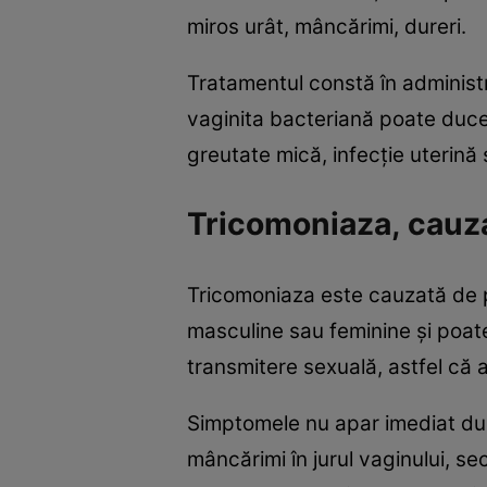
miros urât, mâncărimi, dureri.
Tratamentul constă în administr
vaginita bacteriană poate duce 
greutate mică, infecţie uterină
Tricomoniaza, cauza
Tricomoniaza este cauzată de pr
masculine sau feminine şi poate
transmitere sexuală, astfel că 
Simptomele nu apar imediat după 
mâncărimi în jurul vaginului, se