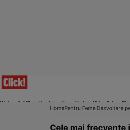
Ultima Oră!
Trending
Actualitate
Vedete
Video
Prime Ti
Home
Pentru Femei
Dezvoltare p
Cele mai frecvente i