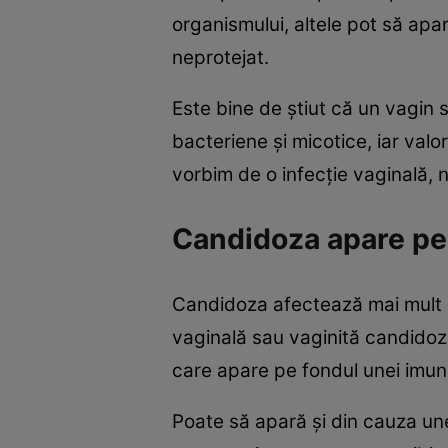
organismului, altele pot să apa
neprotejat.
Este bine de ştiut că un vagin 
bacteriene şi micotice, iar valo
vorbim de o infecţie vaginală, 
Candidoza apare pe 
Candidoza afectează mai mult 
vaginală sau vaginită candidoz
care apare pe fondul unei imun
Poate să apară şi din cauza unei 