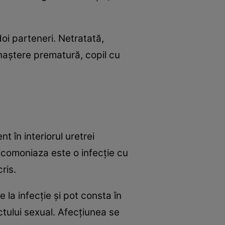
oi parteneri. Netratată,
 naştere prematură, copil cu
 în interiorul uretrei
icomoniaza este o infecţie cu
cris.
 la infecţie şi pot consta în
ctului sexual. Afecţiunea se