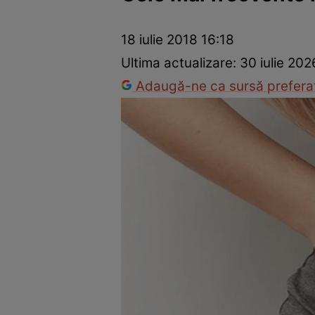
Dezvoltare personală
Îngrijire personală
Casă și grădină
18 iulie 2018 16:18
Ultima actualizare:
30 iulie 202
Adaugă-ne ca sursă preferat