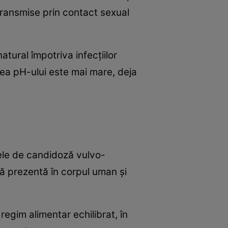
transmise prin contact sexual
tural împotriva infecţiilor
area pH-ului este mai mare, deja
ele de candidoză vulvo-
ă prezentă în corpul uman şi
 regim alimentar echilibrat, în