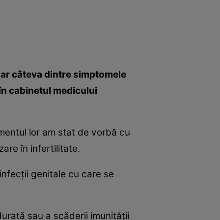
doar câteva dintre simptomele
 în cabinetul medicului
amentul lor am stat de vorbă cu
re în infertilitate.
infecţii genitale cu care se
urată sau a scăderii imunităţii