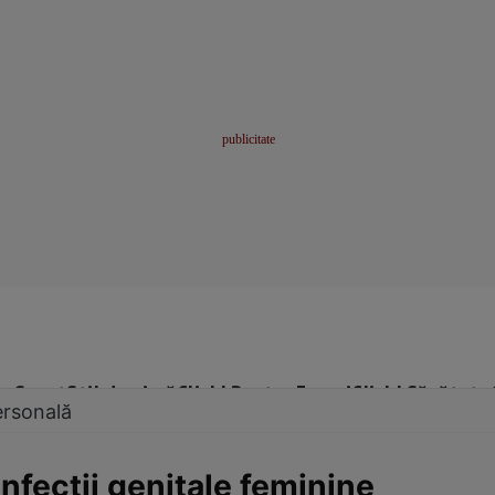
me
Sport
Stil de viață
Click! Pentru Femei
Click! Sănătate
ersonală
nfecţii genitale feminine