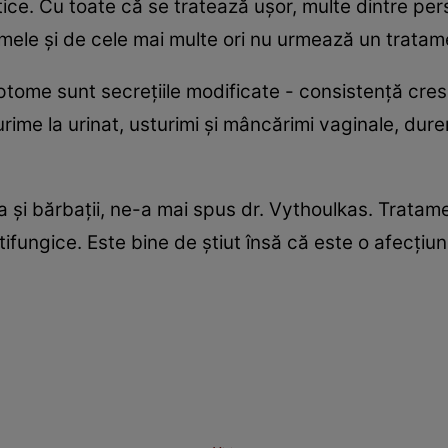
ice. Cu toate că se tratează uşor, multe dintre pe
mele şi de cele mai multe ori nu urmează un tratam
ptome sunt secreţiile modificate - consistenţă cre
rime la urinat, usturimi şi mâncărimi vaginale, durer
 şi bărbaţii, ne-a mai spus dr. Vythoulkas. Tratam
fungice. Este bine de ştiut însă că este o afecţiu