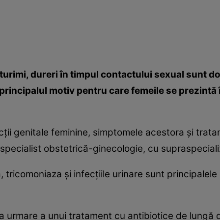
turimi, dureri în timpul contactului sexual sunt 
i principalul motiv pentru care femeile se prezintă
ţii genitale feminine, simptomele acestora şi trat
pecialist obstetrică-ginecologie, cu supraspecializa
tricomoniaza şi infecţiile urinare sunt principalele 
a urmare a unui tratament cu antibiotice de lungă d