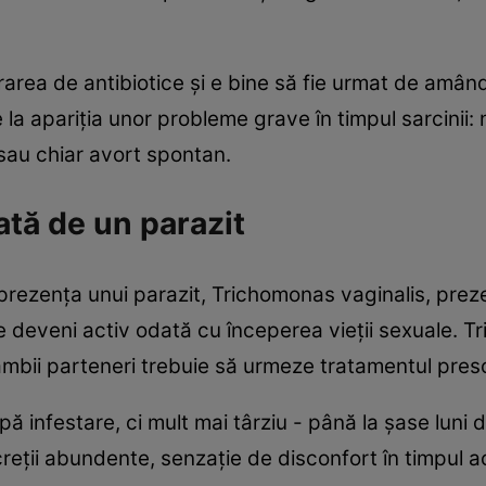
area de antibiotice şi e bine să fie urmat de amând
la apariţia unor probleme grave în timpul sarcinii:
 sau chiar avort spontan.
tă de un parazit
ezenţa unui parazit, Trichomonas vaginalis, prezent
 deveni activ odată cu începerea vieţii sexuale. Tr
ambii parteneri trebuie să urmeze tratamentul pres
infestare, ci mult mai târziu - până la şase luni de
creţii abundente, senzaţie de disconfort în timpul a