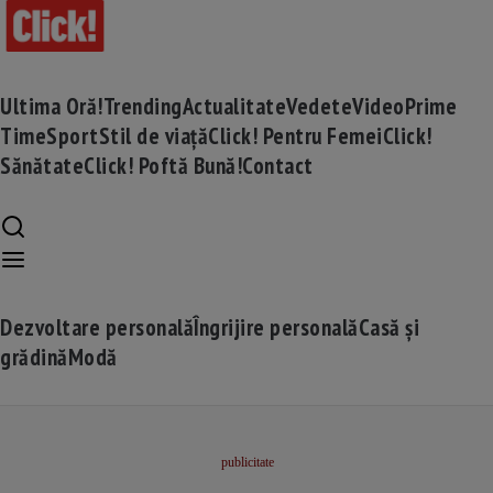
Ultima Oră!
Trending
Actualitate
Vedete
Video
Prime
Time
Sport
Stil de viață
Click! Pentru Femei
Click!
Sănătate
Click! Poftă Bună!
Contact
Dezvoltare personală
Îngrijire personală
Casă și
grădină
Modă