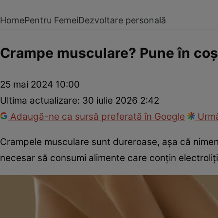
Home
Pentru Femei
Dezvoltare personală
Crampe musculare? Pune în coșu
25 mai 2024 10:00
Ultima actualizare:
30 iulie 2026 2:42
Adaugă-ne ca sursă preferată în Google
Urmă
Crampele musculare sunt dureroase, așa că nimeni 
necesar să consumi alimente care conțin electroliț