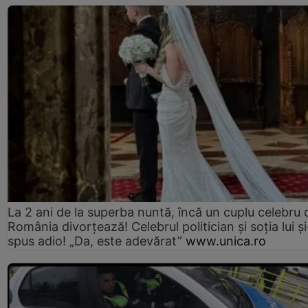
La 2 ani de la superba nuntă, încă un cuplu celebru 
România divorțează! Celebrul politician și soția lui ș
spus adio! „Da, este adevărat”
www.unica.ro