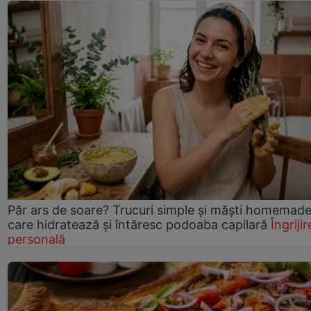
Păr ars de soare? Trucuri simple și măști homemad
care hidratează și întăresc podoaba capilară
Îngrijir
personală