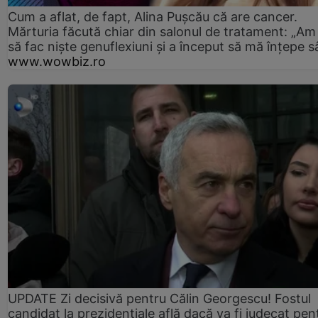
Cum a aflat, de fapt, Alina Pușcău că are cancer.
Mărturia făcută chiar din salonul de tratament: „Am
să fac niște genuflexiuni și a început să mă înțepe s
www.wowbiz.ro
UPDATE Zi decisivă pentru Călin Georgescu! Fostul
candidat la prezidențiale află dacă va fi judecat pen