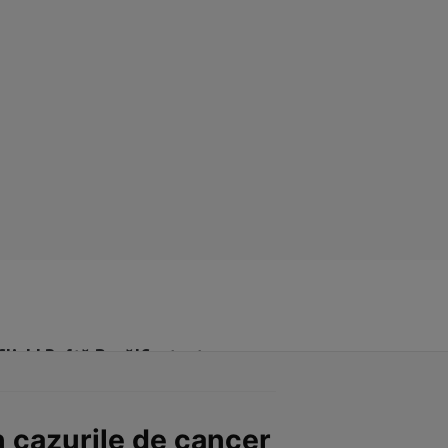
Click! Poftă Bună!
Contact
n cazurile de cancer