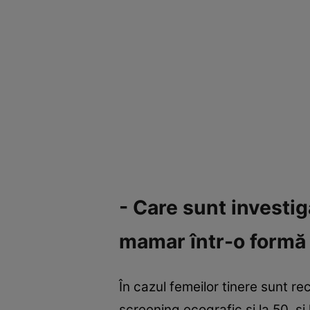
- Care sunt investi
mamar într-o formă 
În cazul femeilor tinere sunt r
screening ecografic şi la 50, ş