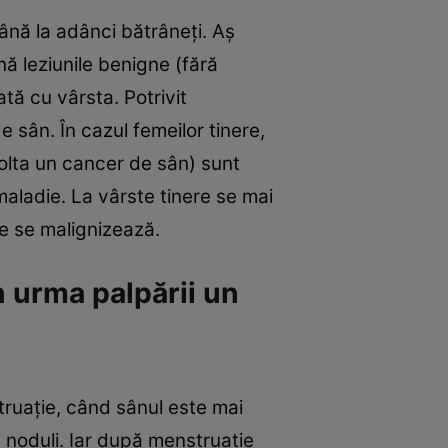
până la adânci bătrâneţi. Aş
ă leziunile benigne (fără
tă cu vârsta. Potrivit
e sân. În cazul femeilor tinere,
olta un cancer de sân) sunt
aladie. La vârste tinere se mai
re se malignizează.
n urma palpării un
ruaţie, când sânul este mai
e noduli. Iar după menstruaţie