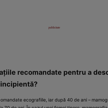
gaţiile recomandate pentru a des
incipientă?
ecomandate ecografiile, iar după 40 de ani – mamogr
i la 70 de ani. În cazul unei femei tinere, mamograf