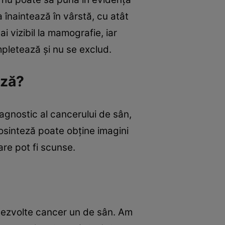
 înaintează în vârstă, cu atât
i vizibil la mamografie, iar
pletează şi nu se exclud.
eză?
gnostic al cancerului de sân,
mosinteză poate obţine imagini
are pot fi scunse.
 dezvolte cancer un de sân. Am