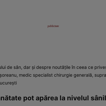
ui de sân, dar şi despre noutăţile în ceea ce prive
işoreanu, medic specialist chirurgie generală, supra
Bucureşti
ătate pot apărea la nivelul sâni