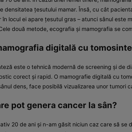
e densitatea ţesutului mamar. Însă, cu cât pacienta
în locul ei apare ţesutul gras – atunci sânul este ma
. Cele două metode, ecografia şi mamografia se com
mamografia digitală cu tomosint
teză este o tehnică modernă de screening şi de dia
nostic corect şi rapid. O mamografie digitală cu to
 sânul dens, face posibilă vizualizarea unor tumori c
re pot genera cancer la sân?
ativ 20 de ani şi n-am găsit niciun caz care să se