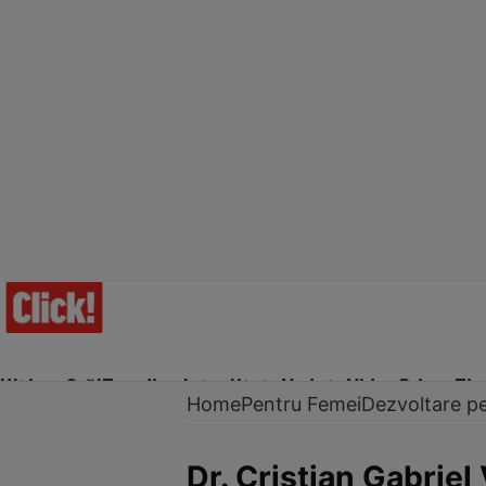
Ultima Oră!
Trending
Actualitate
Vedete
Video
Prime Ti
Home
Pentru Femei
Dezvoltare p
Dr. Cristian Gabriel