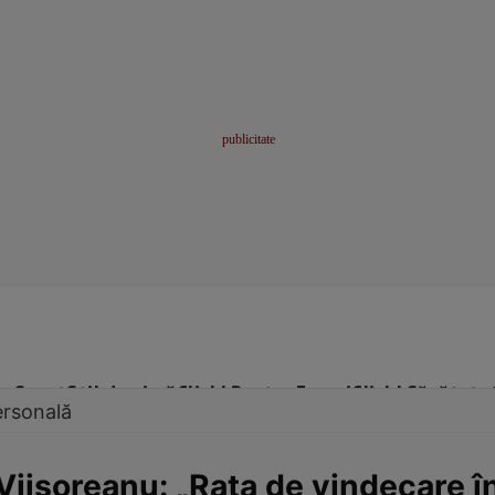
me
Sport
Stil de viață
Click! Pentru Femei
Click! Sănătate
ersonală
 Viişoreanu: „Rata de vindecare î