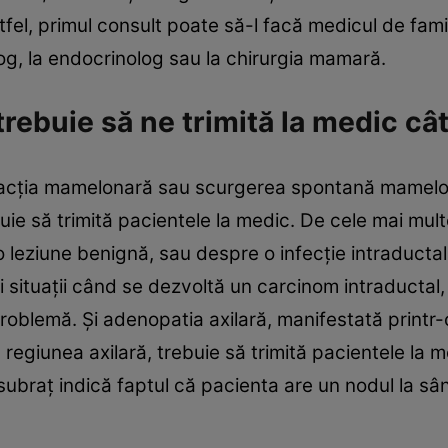
tfel, primul consult poate să-l facă medicul de fam
og, la endocrinolog sau la chirurgia mamară.
trebuie să ne trimită la medic câ
racţia mamelonară sau scurgerea spontană mamelo
ie să trimită pacientele la medic. De cele mai mult
o leziune benignă, sau despre o infecţie intraducta
şi situaţii când se dezvoltă un carcinom intraducta
roblemă. Şi adenopatia axilară, manifestată printr-
 în regiunea axilară, trebuie să trimită pacientele la
 subraţ indică faptul că pacienta are un nodul la sân