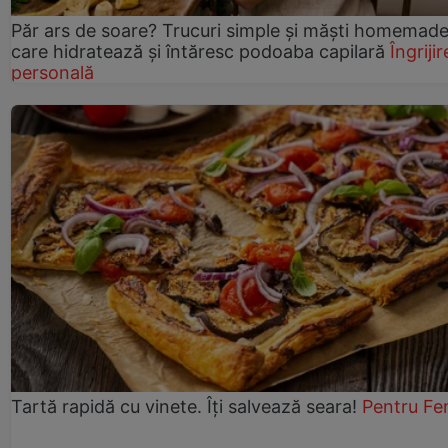
Păr ars de soare? Trucuri simple și măști homemad
care hidratează și întăresc podoaba capilară
Îngrijir
personală
Tartă rapidă cu vinete. Îți salvează seara!
Pentru Fe