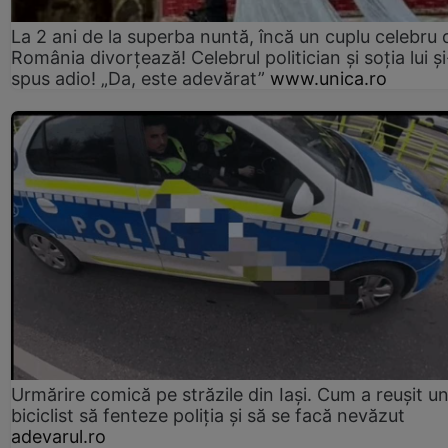
La 2 ani de la superba nuntă, încă un cuplu celebru 
România divorțează! Celebrul politician și soția lui ș
spus adio! „Da, este adevărat”
www.unica.ro
Urmărire comică pe străzile din Iași. Cum a reușit u
biciclist să fenteze poliția și să se facă nevăzut
adevarul.ro