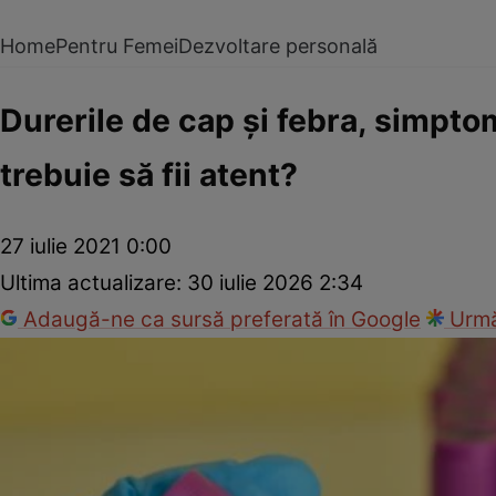
Home
Pentru Femei
Dezvoltare personală
Durerile de cap şi febra, simptom
trebuie să fii atent?
27 iulie 2021 0:00
Ultima actualizare:
30 iulie 2026 2:34
Adaugă-ne ca sursă preferată în Google
Urmă