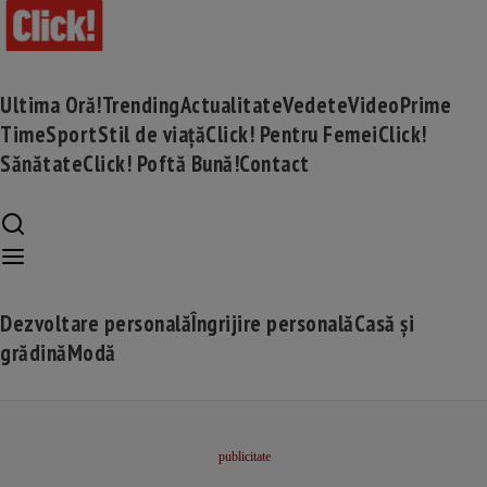
Ultima Oră!
Trending
Actualitate
Vedete
Video
Prime
Time
Sport
Stil de viață
Click! Pentru Femei
Click!
Sănătate
Click! Poftă Bună!
Contact
Dezvoltare personală
Îngrijire personală
Casă și
grădină
Modă