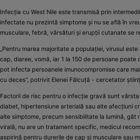
Infecţia cu West Nile este transmisă prin intermediu
infectate nu prezintă simptome şi nu se află în vre
musculare, febră, vărsături şi erupţii cutanate se
„Pentru marea majoritate a populaţiei, virusul este
cap, diaree, vomă, iar 1 la 150 de persoane poate d
pot infecta persoanele imunocompromise care mai au
cu deces”, potrivit Elenei Fălcuţă - cercetator ştiin
Factorii de risc pentru o infecţie gravă sunt vârsta
diabet, hipertensiune arterială sau alte afecţiuni cr
alte simptome, precum sensibilitate la lumină, gât ri
virală, nu are un tratament specific, medicul re
aspirină pentru durerile de cap şi musculare sau