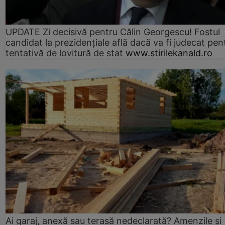
UPDATE Zi decisivă pentru Călin Georgescu! Fostul
candidat la prezidențiale află dacă va fi judecat pen
tentativă de lovitură de stat
www.stirilekanald.ro
Ai garaj, anexă sau terasă nedeclarată? Amenzile și