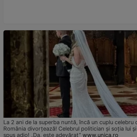
La 2 ani de la superba nuntă, încă un cuplu celebru 
România divorțează! Celebrul politician și soția lui ș
spus adio! „Da, este adevărat”
www.unica.ro