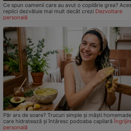
Ce spun oamenii care au avut o copilărie grea? Ace
replici dezvăluie mai mult decât crezi
Dezvoltare
personală
Păr ars de soare? Trucuri simple și măști homemad
care hidratează și întăresc podoaba capilară
Îngrijir
personală