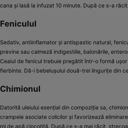
cana şi lasă la infuzat 10 minute. După ce s-a răcit
Feniculul
Sedativ, antiinflamator şi antispastic natural, fenic
previne sau calmeză indigestiile, balonările, enteroco
Ceaiul de fenicul trebuie pregătit într-o formă uşor
fierbinte. Dă-i bebeluşului două-trei linguriţe din ce
Chimionul
Datorită uleiului esenţial din compoziţia sa, chimi
crampele asociate colicilor şi favorizează eliminar
ml de apă clocotită. După ce s-a mai răcit, strecoar