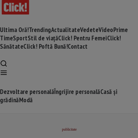
Ultima Oră!
Trending
Actualitate
Vedete
Video
Prime
Time
Sport
Stil de viață
Click! Pentru Femei
Click!
Sănătate
Click! Poftă Bună!
Contact
Dezvoltare personală
Îngrijire personală
Casă și
grădină
Modă