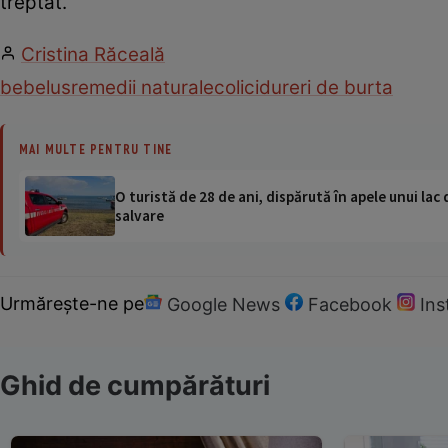
treptat.
Cristina Răceală
bebelus
remedii naturale
colici
dureri de burta
MAI MULTE PENTRU TINE
O turistă de 28 de ani, dispărută în apele unui lac 
salvare
Urmărește-ne pe
Google News
Facebook
In
Ghid de cumpărături