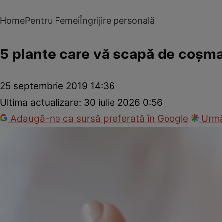
Home
Pentru Femei
Îngrijire personală
5 plante care vă scapă de coşmar
25 septembrie 2019 14:36
Ultima actualizare:
30 iulie 2026 0:56
Adaugă-ne ca sursă preferată în Google
Urmă