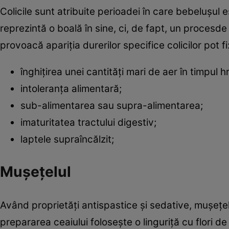
Colicile sunt atribuite perioadei în care bebeluşul
reprezintă o boală în sine, ci, de fapt, un procesd
provoacă apariţia durerilor specifice colicilor pot fi
înghiţirea unei cantităţi mari de aer în timpul hră
intoleranţa alimentară;
sub-alimentarea sau supra-alimentarea;
imaturitatea tractului digestiv;
laptele supraîncălzit;
Muşeţelul
Având proprietăţi antispastice şi sedative, muşeţelul
prepararea ceaiului foloseşte o linguriţă cu flori 