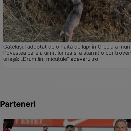
Cățelușul adoptat de o haită de lupi în Grecia a muri
Povestea care a uimit lumea și a stârnit o controver
uriașă: „Drum lin, micuțule”
adevarul.ro
Parteneri