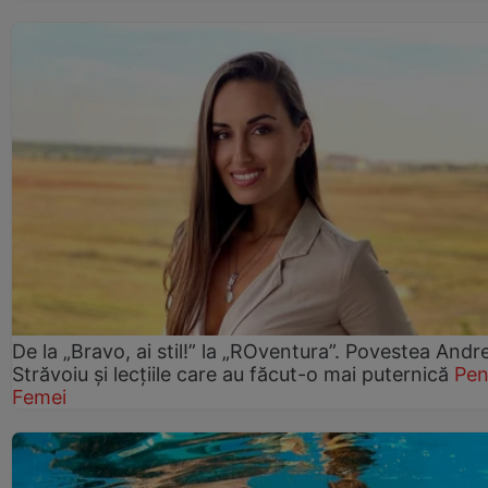
De la „Bravo, ai stil!” la „ROventura”. Povestea Andr
Străvoiu și lecțiile care au făcut-o mai puternică
Pen
Femei