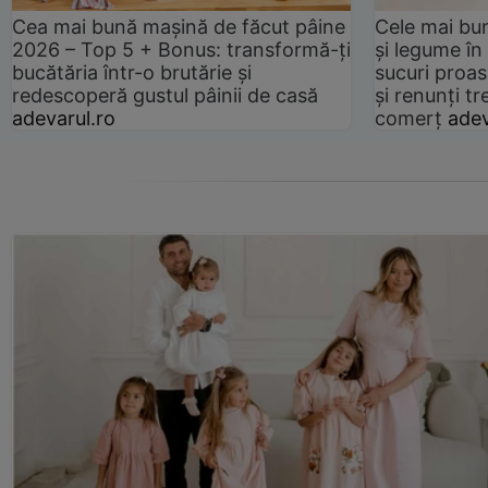
Cea mai bună mașină de făcut pâine
Cele mai bu
2026 – Top 5 + Bonus: transformă-ți
și legume în
bucătăria într-o brutărie și
sucuri proas
redescoperă gustul pâinii de casă
și renunți tr
adevarul.ro
comerț
adev