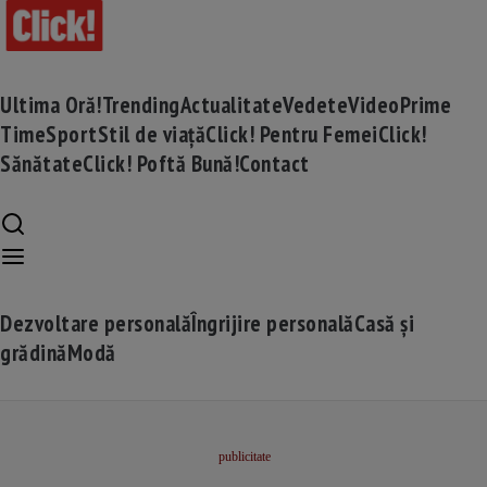
Ultima Oră!
Trending
Actualitate
Vedete
Video
Prime
Time
Sport
Stil de viață
Click! Pentru Femei
Click!
Sănătate
Click! Poftă Bună!
Contact
Dezvoltare personală
Îngrijire personală
Casă și
grădină
Modă