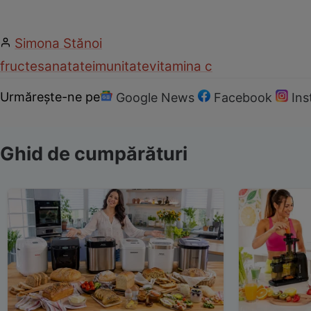
Simona Stănoi
fructe
sanatate
imunitate
vitamina c
Urmărește-ne pe
Google News
Facebook
In
Ghid de cumpărături