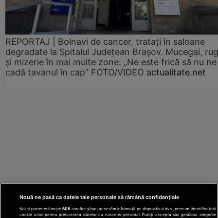
REPORTAJ | Bolnavi de cancer, tratați în saloane
degradate la Spitalul Județean Brașov. Mucegai, ru
și mizerie în mai multe zone: „Ne este frică să nu ne
cadă tavanul în cap” FOTO/VIDEO
actualitate.net
Nouă ne pasă ca datele tale personale să rămână confidențiale
Noi și partenerii noștri
606
stocăm și/sau accesăm informații pe dispozitivul dvs., precum identificatorii
cookie unici pentru prelucrarea datelor cu caracter personal. Puteți accepta sau gestiona alegerile