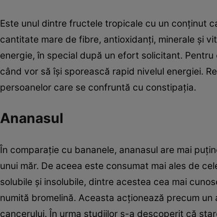
Este unul dintre fructele tropicale cu un conţinut c
cantitate mare de fibre, antioxidanţi, minerale şi vi
energie, în special după un efort solicitant. Pentru 
când vor să îşi sporească rapid nivelul energiei. Re
persoanelor care se confruntă cu constipaţia.
Ananasul
În comparaţie cu bananele, ananasul are mai puţine 
unui măr. De aceea este consumat mai ales de cele 
solubile şi insolubile, dintre acestea cea mai cuno
numită bromelină. Aceasta acţionează precum un ant
cancerului. În urma studiilor s-a descoperit că star