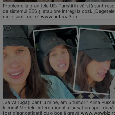
Probleme la granițele UE: Turiștii în vârstă sunt resp
de sistemul EES și stau ore întregi la cozi. „Degetele
mele sunt tocite”
www.antena3.ro
„Să vă rugați pentru mine, am 5 tumori” Alina Pușcău
lacrimi! Modelul internațional a lansat un apel, după
fost diagnosticată cu o boală gravă
www.wowbiz.r