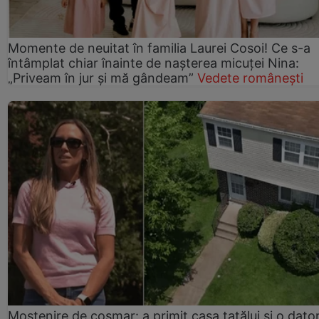
Momente de neuitat în familia Laurei Cosoi! Ce s-a
întâmplat chiar înainte de nașterea micuței Nina:
„Priveam în jur și mă gândeam”
Vedete românești
Moștenire de coșmar: a primit casa tatălui și o dator