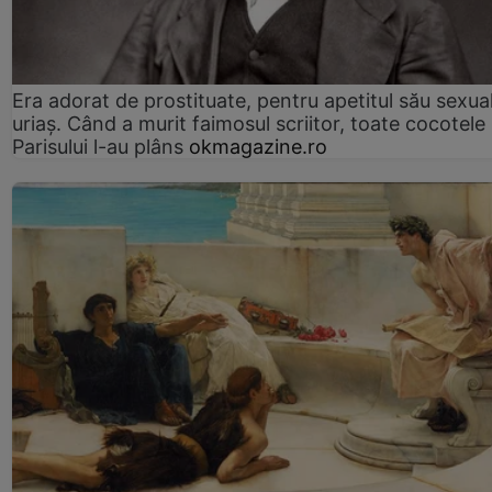
Era adorat de prostituate, pentru apetitul său sexua
uriaș. Când a murit faimosul scriitor, toate cocotele
Parisului l-au plâns
okmagazine.ro