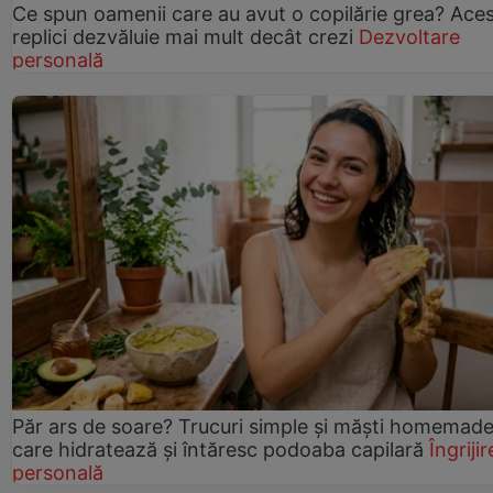
Ce spun oamenii care au avut o copilărie grea? Ace
replici dezvăluie mai mult decât crezi
Dezvoltare
personală
Păr ars de soare? Trucuri simple și măști homemad
care hidratează și întăresc podoaba capilară
Îngrijir
personală