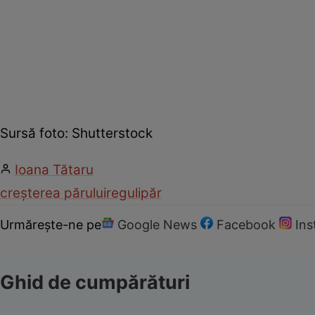
Sursă foto: Shutterstock
Ioana Tătaru
creșterea părului
reguli
păr
Urmărește-ne pe
Google News
Facebook
In
Ghid de cumpărături