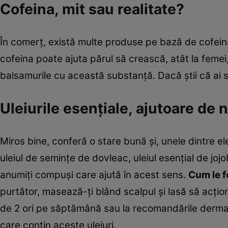
Cofeina, mit sau realitate?
În comerț, există multe produse pe bază de cofeină,
cofeina poate ajuta părul să crească, atât la femei,
balsamurile cu această substanță. Dacă știi că ai sc
Uleiurile esențiale, ajutoare de
Miros bine, conferă o stare bună și, unele dintre e
uleiul de semințe de dovleac, uleiul esențial de jojo
anumiți compuși care ajută în acest sens.
Cum le f
purtător, masează-ți blând scalpul și lasă să acțio
de 2 ori pe săptămână sau la recomandările dermato
care conțin aceste uleiuri.