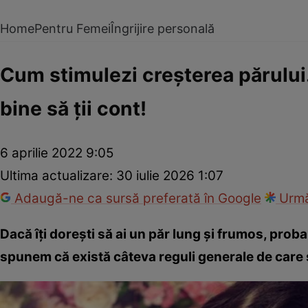
Home
Pentru Femei
Îngrijire personală
Cum stimulezi creșterea părului. 
bine să ții cont!
6 aprilie 2022 9:05
Ultima actualizare:
30 iulie 2026 1:07
Adaugă-ne ca sursă preferată în Google
Urmă
Dacă îți dorești să ai un păr lung și frumos, probabi
spunem că există câteva reguli generale de care să