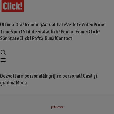
Ultima Oră!
Trending
Actualitate
Vedete
Video
Prime
Time
Sport
Stil de viață
Click! Pentru Femei
Click!
Sănătate
Click! Poftă Bună!
Contact
Dezvoltare personală
Îngrijire personală
Casă și
grădină
Modă