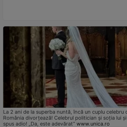
La 2 ani de la superba nuntă, încă un cuplu celebru 
România divorțează! Celebrul politician și soția lui ș
spus adio! „Da, este adevărat”
www.unica.ro