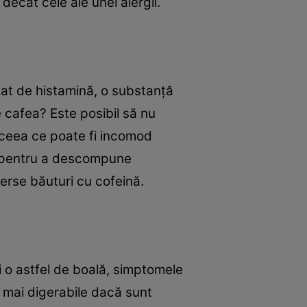
decât cele ale unei alergii.
zat de histamină, o substanță
 cafea? Este posibil să nu
 ceea ce poate fi incomod
ă pentru a descompune
verse băuturi cu cofeină.
i o astfel de boală, simptomele
t mai digerabile dacă sunt