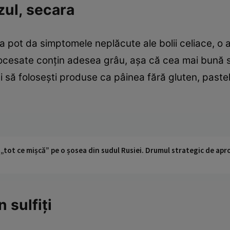
zul, secara
ra pot da simptomele neplăcute ale bolii celiace, o
rocesate conțin adesea grâu, așa că cea mai bună so
i să foloseşti produse ca pâinea fără gluten, pastel
 „tot ce mișcă” pe o șosea din sudul Rusiei. Drumul strategic de ap
 sulfiți