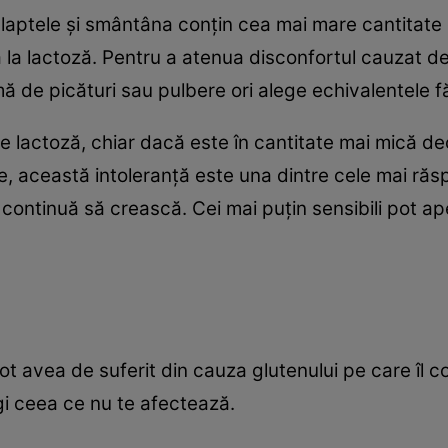
 laptele și smântâna conțin cea mai mare cantitate
ă la lactoză. Pentru a atenua disconfortul cauzat 
mă de picături sau pulbere ori alege echivalentele f
ne lactoză, chiar dacă este în cantitate mai mică de
te, această intoleranță este una dintre cele mai ră
ontinuă să crească. Cei mai puțin sensibili pot apel
.
 pot avea de suferit din cauza glutenului pe care îl 
egi ceea ce nu te afectează.