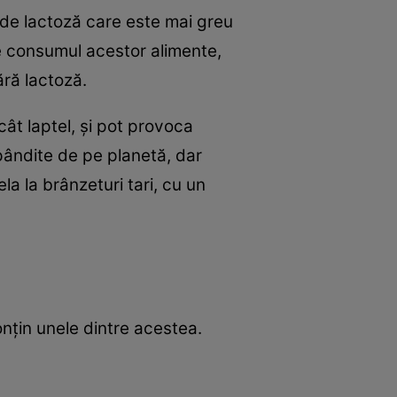
 de lactoză care este mai greu
de consumul acestor alimente,
ără lactoză.
cât laptel, şi pot provoca
spândite de pe planetă, dar
a la brânzeturi tari, cu un
conţin unele dintre acestea.