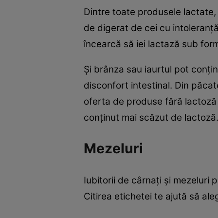
Dintre toate produsele lactate,
de digerat de cei cu intoleranţ
încearcă să iei lactază sub for
Şi brânza sau iaurtul pot conți
disconfort intestinal. Din păca
oferta de produse fără lactoză c
conținut mai scăzut de lactoză
Mezeluri
Iubitorii de cârnați şi mezeluri
Citirea etichetei te ajută să al