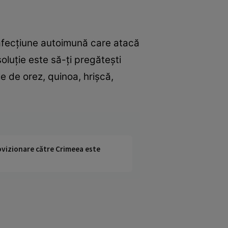
 afecțiune autoimună care atacă
luție este să-ţi pregăteşti
e de orez, quinoa, hrișcă,
rovizionare către Crimeea este