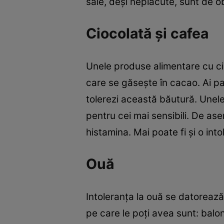
sale, deși neplăcute, sunt de o
Ciocolată şi cafea
Unele produse alimentare cu cio
care se găsește în cacao. Ai pa
tolerezi această băutură. Unel
pentru cei mai sensibili. De 
histamina. Mai poate fi şi o int
Ouă
Intoleranța la ouă se datorează
pe care le poţi avea sunt: balo