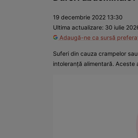
Dezvoltare personală
Îngrijire personală
Casă și grădină
19 decembrie 2022 13:30
Ultima actualizare:
30 iulie 202
Adaugă-ne ca sursă preferat
Suferi din cauza crampelor sau 
intoleranță alimentară. Aceste a