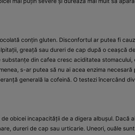
bicei mai puțin severe și durează mai mult să apară 
colată conțin gluten. Disconfortul ar putea fi cau
lpitații, greață sau dureri de cap după o ceașcă de
e substanțe din cafea cresc aciditatea stomacului,
asemenea, s-ar putea să nu ai acea enzima necesar
oleranță generală la cofeină. O testezi încercând di
 de obicei incapacității de a digera albușul. Dacă a
nare, dureri de cap sau urticarie. Uneori, ouăle sun