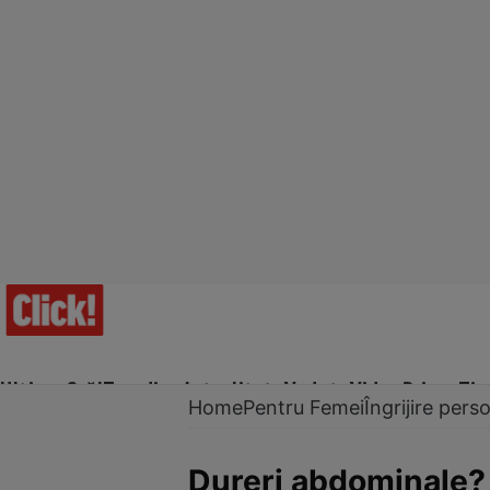
Ultima Oră!
Trending
Actualitate
Vedete
Video
Prime Ti
Home
Pentru Femei
Îngrijire pers
Dureri abdominale? V