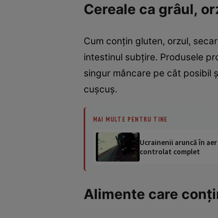
Cereale ca grâul, or
Cum conțin gluten, orzul, seca
intestinul subțire. Produsele p
singur mâncare pe cât posibil ş
cușcuș.
MAI MULTE PENTRU TINE
Ucrainenii aruncă în aer
controlat complet
Alimente care conțin