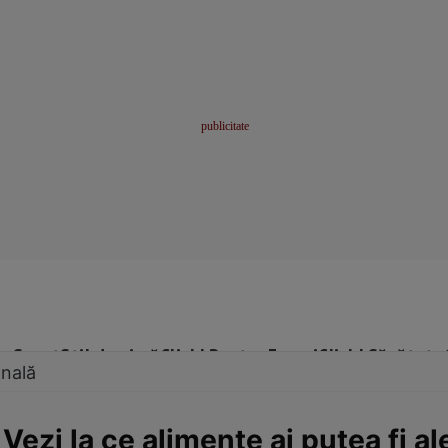
me
Sport
Stil de viață
Click! Pentru Femei
Click! Sănătate
onală
ezi la ce alimente ai putea fi al