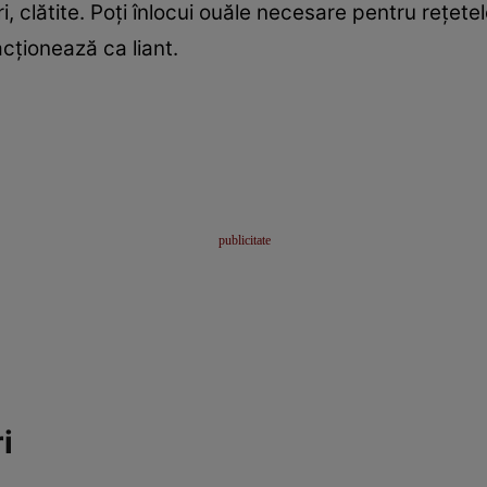
, clătite. Poţi înlocui ouăle necesare pentru reţete
ţionează ca liant.
i