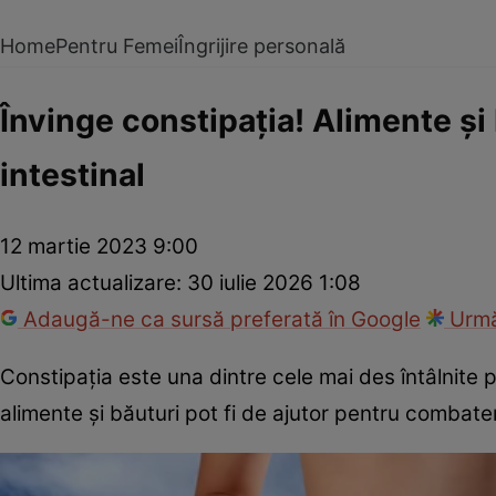
Home
Pentru Femei
Îngrijire personală
Învinge constipația! Alimente și 
intestinal
12 martie 2023 9:00
Ultima actualizare:
30 iulie 2026 1:08
Adaugă-ne ca sursă preferată în Google
Urmă
Constipația este una dintre cele mai des întâlnite p
alimente și băuturi pot fi de ajutor pentru combate