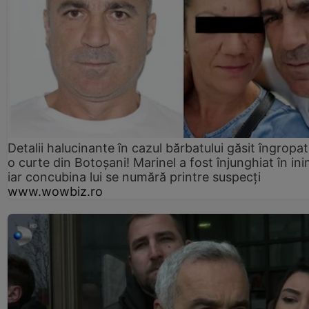
Detalii halucinante în cazul bărbatului găsit îngropat
o curte din Botoșani! Marinel a fost înjunghiat în ini
iar concubina lui se numără printre suspecți
www.wowbiz.ro