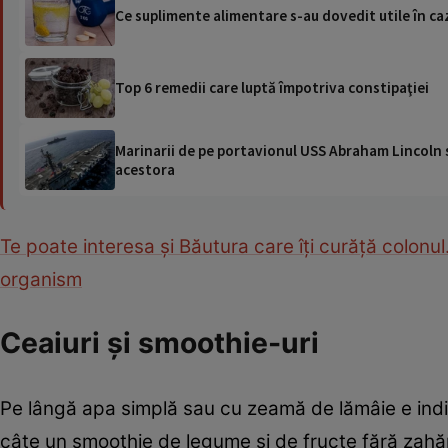
Ce suplimente alimentare s-au dovedit utile în caz
Top 6 remedii care luptă împotriva constipaţiei
Marinarii de pe portavionul USS Abraham Lincoln su
acestora
Te poate interesa și Băutura care îţi curăţă colonu
organism
Ceaiuri și smoothie-uri
Pe lângă apa simplă sau cu zeamă de lămâie e indica
câte un smoothie de legume și de fructe fără zahăr