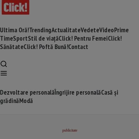
Ultima Oră!
Trending
Actualitate
Vedete
Video
Prime
Time
Sport
Stil de viață
Click! Pentru Femei
Click!
Sănătate
Click! Poftă Bună!
Contact
Dezvoltare personală
Îngrijire personală
Casă și
grădină
Modă