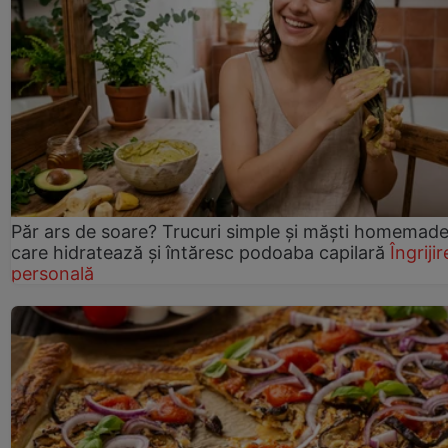
Păr ars de soare? Trucuri simple și măști homemad
care hidratează și întăresc podoaba capilară
Îngrijir
personală