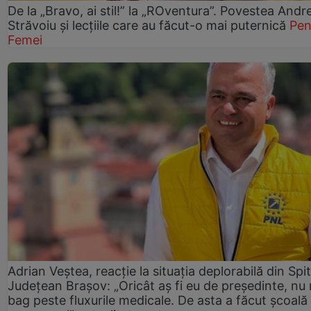
De la „Bravo, ai stil!” la „ROventura”. Povestea Andr
Străvoiu și lecțiile care au făcut-o mai puternică
Pen
Femei
Adrian Veștea, reacție la situația deplorabilă din Spit
Județean Brașov: „Oricât aș fi eu de președinte, nu
bag peste fluxurile medicale. De asta a făcut școală