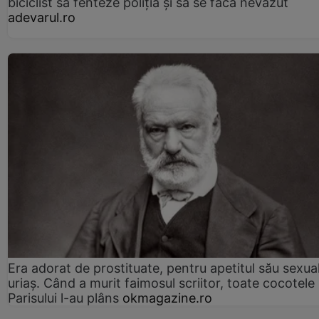
biciclist să fenteze poliția și să se facă nevăzut
adevarul.ro
Era adorat de prostituate, pentru apetitul său sexua
uriaș. Când a murit faimosul scriitor, toate cocotele
Parisului l-au plâns
okmagazine.ro