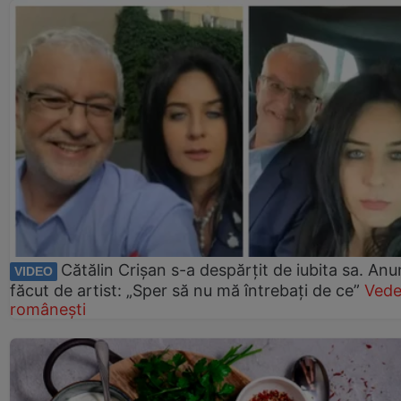
Cătălin Crișan s-a despărțit de iubita sa. Anu
VIDEO
făcut de artist: „Sper să nu mă întrebați de ce”
Vede
românești