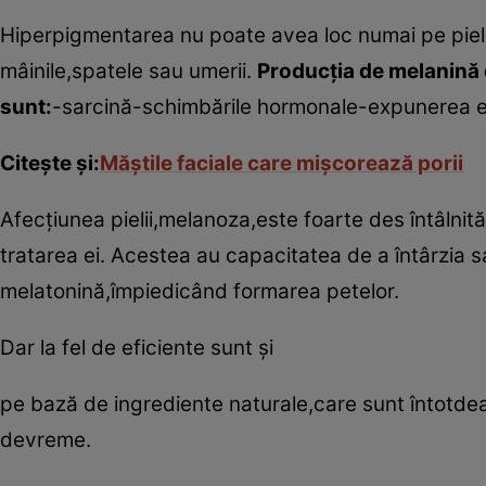
Hiperpigmentarea nu poate avea loc numai pe pielea
mâinile,spatele sau umerii.
Producţia de melanină 
sunt:
-sarcină-schimbările hormonale-expunerea e
Citeşte şi:
Măştile faciale care mişcorează porii
Afecţiunea pielii,melanoza,este foarte des întâlni
tratarea ei. Acestea au capacitatea de a întârzia sa
melatonină,împiedicând formarea petelor.
Dar la fel de eficiente sunt şi
pe bază de ingrediente naturale,care sunt întotde
devreme.