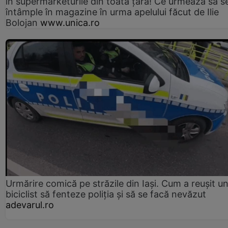
în supermarketurile din toată țara! Ce urmează să s
întâmple în magazine în urma apelului făcut de Ilie
Bolojan
www.unica.ro
Urmărire comică pe străzile din Iași. Cum a reușit u
biciclist să fenteze poliția și să se facă nevăzut
adevarul.ro