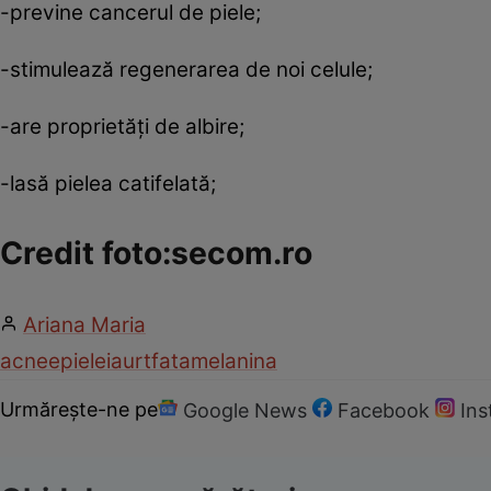
-previne cancerul de piele;
-stimulează regenerarea de noi celule;
-are proprietăţi de albire;
-lasă pielea catifelată;
Credit foto:secom.ro
Ariana Maria
acnee
piele
iaurt
fata
melanina
Urmărește-ne pe
Google News
Facebook
In