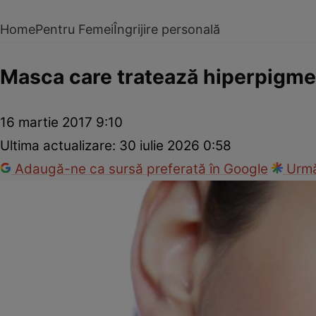
Home
Pentru Femei
Îngrijire personală
Masca care tratează hiperpigme
16 martie 2017 9:10
Ultima actualizare:
30 iulie 2026 0:58
Adaugă-ne ca sursă preferată în Google
Urmă