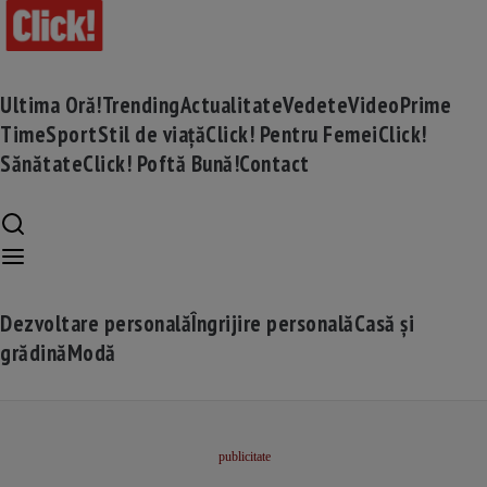
Ultima Oră!
Trending
Actualitate
Vedete
Video
Prime
Time
Sport
Stil de viață
Click! Pentru Femei
Click!
Sănătate
Click! Poftă Bună!
Contact
Dezvoltare personală
Îngrijire personală
Casă și
grădină
Modă