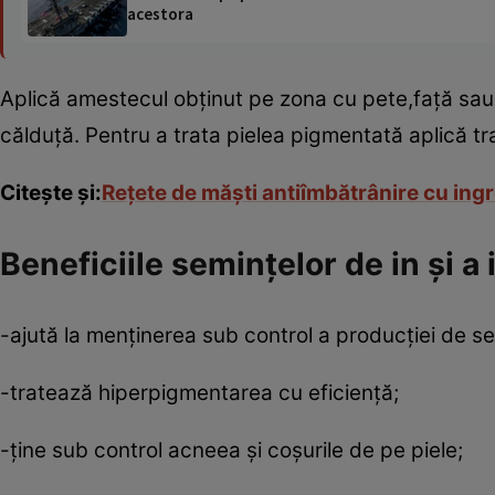
acestora
Aplică amestecul obţinut pe zona cu pete,faţă sau
călduţă. Pentru a trata pielea pigmentată aplică t
Citeşte şi:
Reţete de măşti antiîmbătrânire cu ing
Beneficiile seminţelor de in şi a 
-ajută la menţinerea sub control a producţiei de s
-tratează hiperpigmentarea cu eficienţă;
-ţine sub control acneea şi coşurile de pe piele;