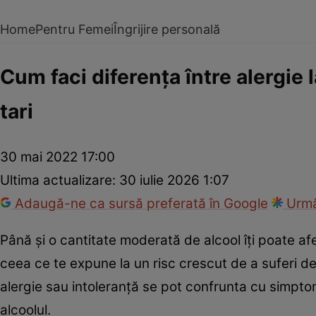
Home
Pentru Femei
Îngrijire personală
Cum faci diferența între alergie
tari
30 mai 2022 17:00
Ultima actualizare:
30 iulie 2026 1:07
Adaugă-ne ca sursă preferată în Google
Urmă
Până și o cantitate moderată de alcool îţi poate a
ceea ce te expune la un risc crescut de a suferi d
alergie sau intoleranță se pot confrunta cu simpto
alcoolul.