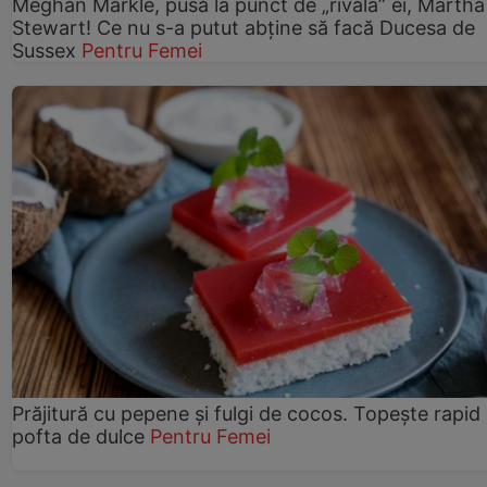
Meghan Markle, pusă la punct de „rivala” ei, Martha
Stewart! Ce nu s-a putut abține să facă Ducesa de
Sussex
Pentru Femei
Prăjitură cu pepene şi fulgi de cocos. Topește rapid
pofta de dulce
Pentru Femei