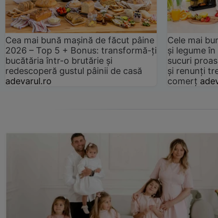
Cea mai bună mașină de făcut pâine
Cele mai bu
2026 – Top 5 + Bonus: transformă-ți
și legume în
bucătăria într-o brutărie și
sucuri proas
redescoperă gustul pâinii de casă
și renunți tr
adevarul.ro
comerț
adev