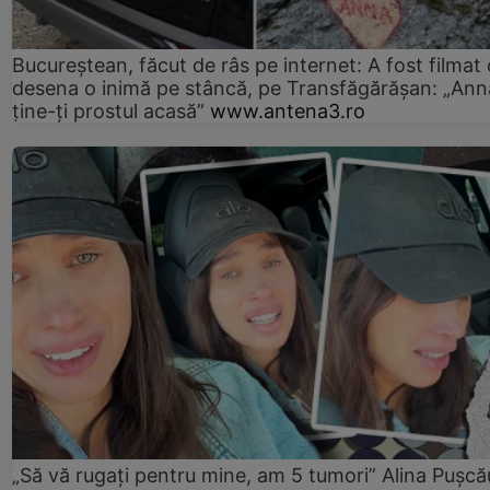
Bucureștean, făcut de râs pe internet: A fost filmat
desena o inimă pe stâncă, pe Transfăgărășan: „Ann
ține-ți prostul acasă”
www.antena3.ro
„Să vă rugați pentru mine, am 5 tumori” Alina Pușcău