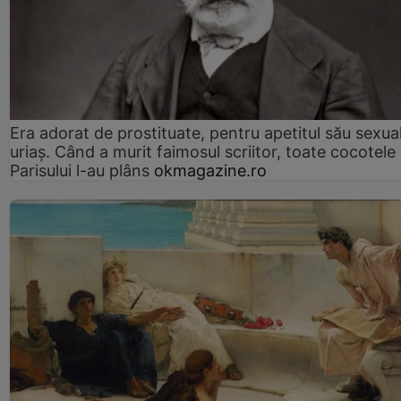
Era adorat de prostituate, pentru apetitul său sexua
uriaș. Când a murit faimosul scriitor, toate cocotele
Parisului l-au plâns
okmagazine.ro