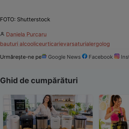
FOTO: Shutterstock
Daniela Purcaru
bauturi alcoolice
urticarie
varsaturi
alergolog
Urmărește-ne pe
Google News
Facebook
In
Ghid de cumpărături