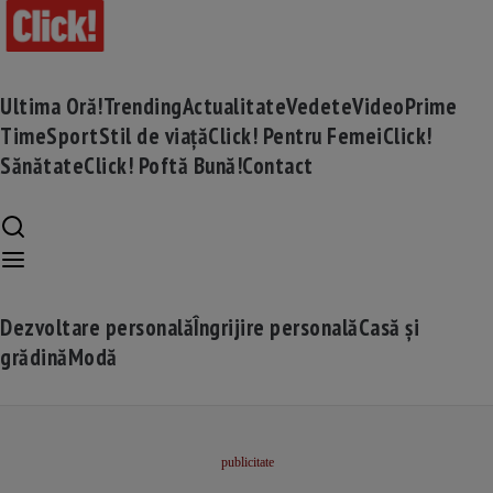
Ultima Oră!
Trending
Actualitate
Vedete
Video
Prime
Time
Sport
Stil de viață
Click! Pentru Femei
Click!
Sănătate
Click! Poftă Bună!
Contact
Dezvoltare personală
Îngrijire personală
Casă și
grădină
Modă