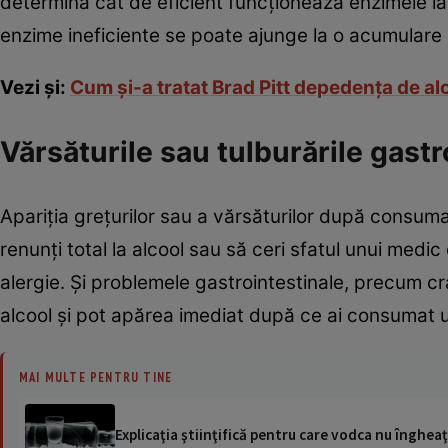
determină cât de eficient funcționează enzimele la
enzime ineficiente se poate ajunge la o acumular
Vezi și:
Cum și-a tratat Brad Pitt depedența de alc
Vărsăturile sau tulburările gastr
Apariția greţurilor sau a vărsăturilor după consuma
renunţi total la alcool sau să ceri sfatul unui medic
alergie. Şi problemele gastrointestinale, precum cr
alcool și pot apărea imediat după ce ai consumat u
MAI MULTE PENTRU TINE
Explicaţia ştiinţifică pentru care vodca nu îngheaţ