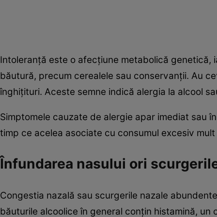
Intoleranță este o afecțiune metabolică genetică, i
băutură, precum cerealele sau conservanții. Au 
înghițituri. Aceste semne indică alergia la alcool s
Simptomele cauzate de alergie apar imediat sau în
timp ce acelea asociate cu consumul excesiv mult 
Înfundarea nasului ori scurgeril
Congestia nazală sau scurgerile nazale abundente s
băuturile alcoolice în general conțin histamină, u