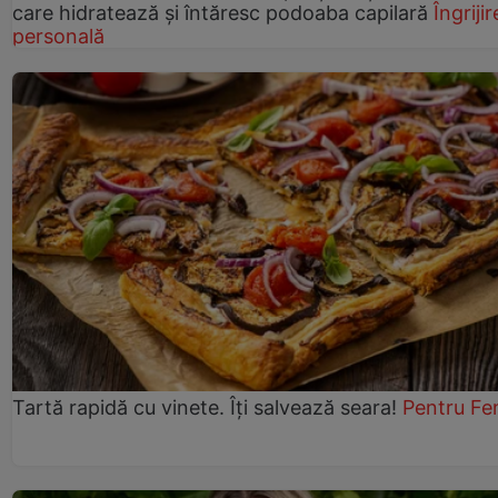
care hidratează și întăresc podoaba capilară
Îngrijir
personală
Tartă rapidă cu vinete. Îți salvează seara!
Pentru Fe