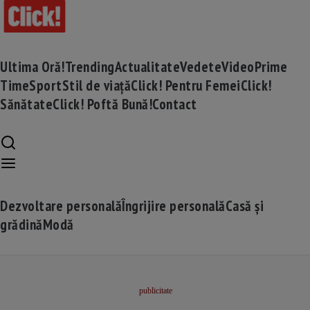
Ultima Oră!
Trending
Actualitate
Vedete
Video
Prime
Time
Sport
Stil de viață
Click! Pentru Femei
Click!
Sănătate
Click! Poftă Bună!
Contact
Dezvoltare personală
Îngrijire personală
Casă și
grădină
Modă