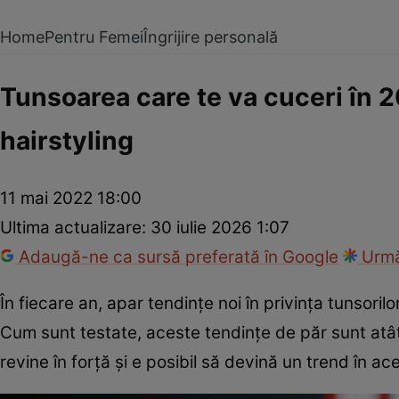
Home
Pentru Femei
Îngrijire personală
Tunsoarea care te va cuceri în 2
hairstyling
11 mai 2022 18:00
Ultima actualizare:
30 iulie 2026 1:07
Adaugă-ne ca sursă preferată în Google
Urmă
În fiecare an, apar tendințe noi în privinţa tunsori
Cum sunt testate, aceste tendințe de păr sunt atâ
revine în forţă şi e posibil să devină un trend în ac