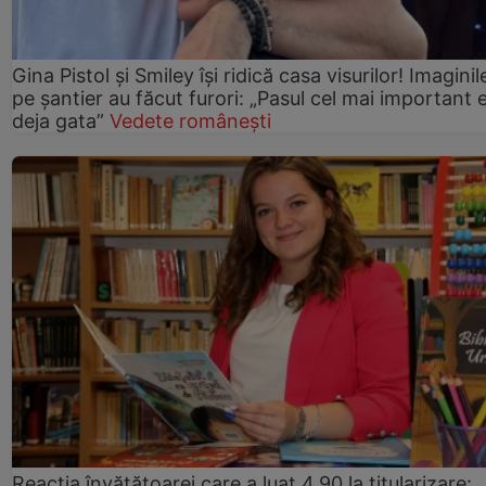
Gina Pistol și Smiley își ridică casa visurilor! Imaginil
pe șantier au făcut furori: „Pasul cel mai important 
deja gata”
Vedete românești
Reacția învățătoarei care a luat 4,90 la titularizare: