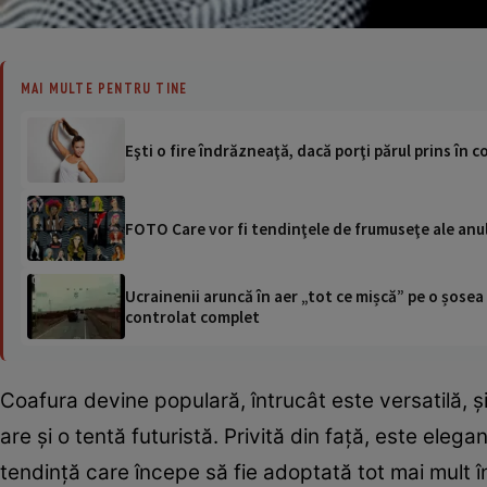
MAI MULTE PENTRU TINE
Eşti o fire îndrăzneaţă, dacă porţi părul prins în
FOTO Care vor fi tendinţele de frumuseţe ale anul
Ucrainenii aruncă în aer „tot ce mișcă” pe o șose
controlat complet
Coafura devine populară, întrucât este versatilă, şi
are și o tentă futuristă. Privită din faţă, este eleg
tendință care începe să fie adoptată tot mai mult î