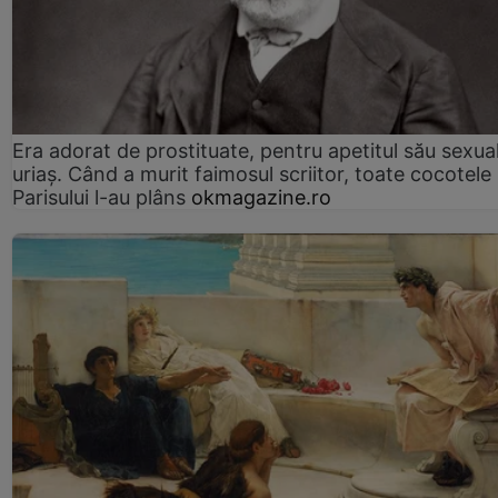
Era adorat de prostituate, pentru apetitul său sexua
uriaș. Când a murit faimosul scriitor, toate cocotele
Parisului l-au plâns
okmagazine.ro