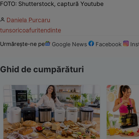
FOTO: Shutterstock, captură Youtube
Daniela Purcaru
tunsori
coafuri
tendinte
Urmărește-ne pe
Google News
Facebook
In
Ghid de cumpărături