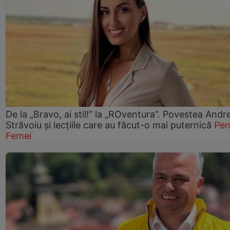
De la „Bravo, ai stil!” la „ROventura”. Povestea Andr
Străvoiu și lecțiile care au făcut-o mai puternică
Pen
Femei