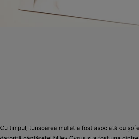
Cu timpul, tunsoarea mullet a fost asociată cu șof
datorită cântăreţei Miley Cyrus și a fost una dintre