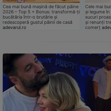
Cea mai bună mașină de făcut pâine
Cele mai bu
2026 – Top 5 + Bonus: transformă-ți
și legume în
bucătăria într-o brutărie și
sucuri proas
redescoperă gustul pâinii de casă
și renunți tr
adevarul.ro
comerț
adev