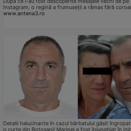
După ce i-au fost descoperite mesajele vechi de pe
Instagram, o regină a frumuseții a rămas fără coro
www.antena3.ro
Detalii halucinante în cazul bărbatului găsit îngropat
o curte din Botoșani! Marinel a fost înjunghiat în ini