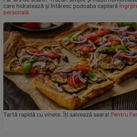
care hidratează și întăresc podoaba capilară
Îngrijir
personală
Tartă rapidă cu vinete. Îți salvează seara!
Pentru Fe