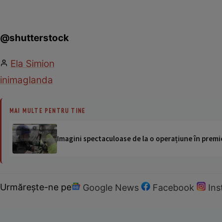
@shutterstock
Ela Simion
inima
glanda
MAI MULTE PENTRU TINE
Imagini spectaculoase de la o operațiune în premie
Urmărește-ne pe
Google News
Facebook
In