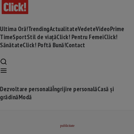
Ultima Oră!
Trending
Actualitate
Vedete
Video
Prime
Time
Sport
Stil de viață
Click! Pentru Femei
Click!
Sănătate
Click! Poftă Bună!
Contact
Dezvoltare personală
Îngrijire personală
Casă și
grădină
Modă