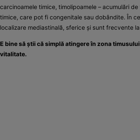
carcinoamele timice, timolipoamele – acumulări de ţ
timice, care pot fi congenitale sau dobândite. În cel
localizare mediastinală, sferice şi sunt frecvente la 
E bine să ştii că simplă atingere în zona timusulu
vitalitate.