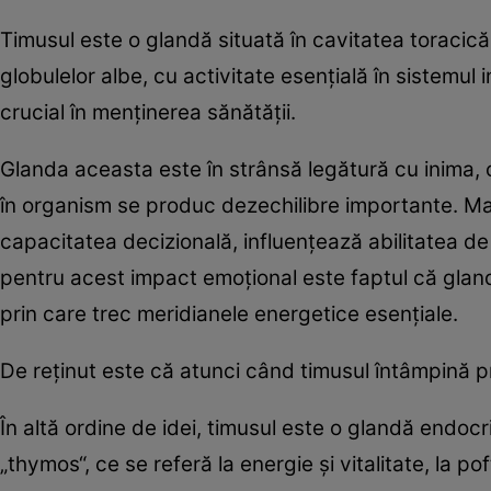
Timusul este o glandă situată în cavitatea toracică
globulelor albe, cu activitate esenţială în sistemul 
crucial în menţinerea sănătăţii.
Glanda aceasta este în strânsă legătură cu inima, 
în organism se produc dezechilibre importante. Mai
capacitatea decizională, influenţează abilitatea de
pentru acest impact emoţional este faptul că glanda
prin care trec meridianele energetice esenţiale.
De reţinut este că atunci când timusul întâmpină pr
În altă ordine de idei, timusul este o glandă end
„thymos“, ce se referă la energie şi vitalitate, la po