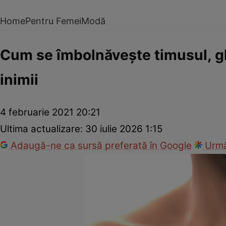
Home
Pentru Femei
Modă
Cum se îmbolnăveşte timusul, g
inimii
4 februarie 2021 20:21
Ultima actualizare:
30 iulie 2026 1:15
Adaugă-ne ca sursă preferată în Google
Urmă