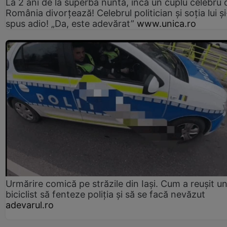
La 2 ani de la superba nuntă, încă un cuplu celebru 
România divorțează! Celebrul politician și soția lui ș
spus adio! „Da, este adevărat”
www.unica.ro
Urmărire comică pe străzile din Iași. Cum a reușit u
biciclist să fenteze poliția și să se facă nevăzut
adevarul.ro