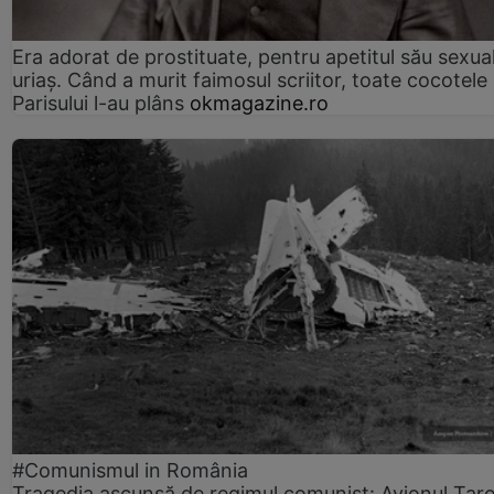
Era adorat de prostituate, pentru apetitul său sexua
uriaș. Când a murit faimosul scriitor, toate cocotele
Parisului l-au plâns
okmagazine.ro
#Comunismul in România
Tragedia ascunsă de regimul comunist: Avionul Ta