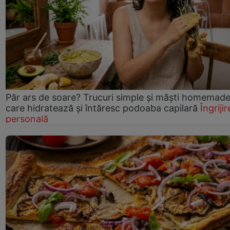
Păr ars de soare? Trucuri simple și măști homemad
care hidratează și întăresc podoaba capilară
Îngrijir
personală