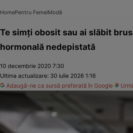
Home
Pentru Femei
Modă
Te simţi obosit sau ai slăbit brus
hormonală nedepistată
10 decembrie 2020 7:30
Ultima actualizare:
30 iulie 2026 1:16
Adaugă-ne ca sursă preferată în Google
Urmă