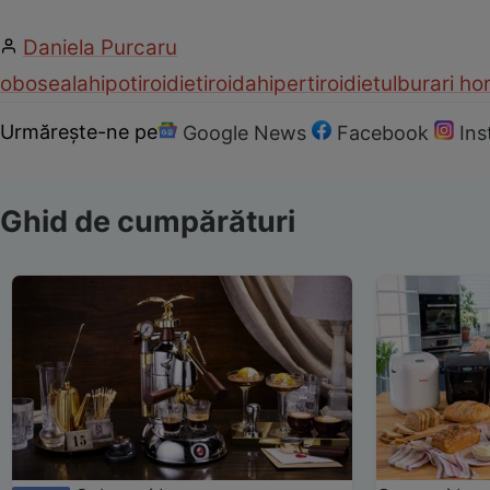
Daniela Purcaru
oboseala
hipotiroidie
tiroida
hipertiroidie
tulburari h
Urmărește-ne pe
Google News
Facebook
In
Ghid de cumpărături