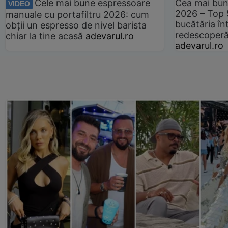
Cele mai bune espressoare
Cea mai bun
VIDEO
2026 – Top 
manuale cu portafiltru 2026: cum
bucătăria înt
obții un espresso de nivel barista
redescoperă 
chiar la tine acasă
adevarul.ro
adevarul.ro