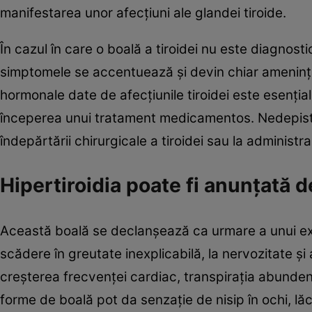
manifestarea unor afecţiuni ale glandei tiroide.
În cazul în care o boală a tiroidei nu este diagnost
simptomele se accentuează şi devin chiar ameninţă
hormonale date de afecţiunile tiroidei este esenţial
începerea unui tratament medicamentos. Nedepistat
îndepărtării chirurgicale a tiroidei sau la administr
Hipertiroidia poate fi anunţată 
Această boală se declanşează ca urmare a unui exce
scădere în greutate inexplicabilă, la nervozitate şi
creşterea frecvenţei cardiac, transpiraţia abundentă
forme de boală pot da senzaţie de nisip în ochi, l