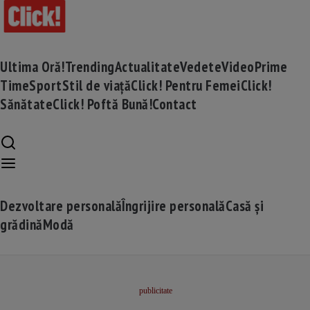
Ultima Oră!
Trending
Actualitate
Vedete
Video
Prime
Time
Sport
Stil de viață
Click! Pentru Femei
Click!
Sănătate
Click! Poftă Bună!
Contact
Dezvoltare personală
Îngrijire personală
Casă și
grădină
Modă