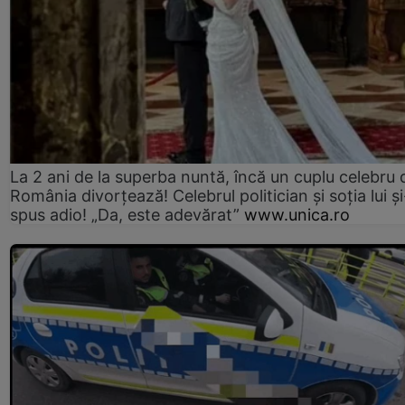
La 2 ani de la superba nuntă, încă un cuplu celebru 
România divorțează! Celebrul politician și soția lui ș
spus adio! „Da, este adevărat”
www.unica.ro