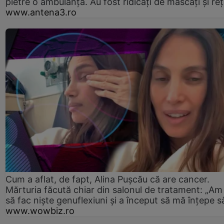
pietre o ambulanță. Au fost ridicați de mascați și reț
www.antena3.ro
Cum a aflat, de fapt, Alina Pușcău că are cancer.
Mărturia făcută chiar din salonul de tratament: „Am
să fac niște genuflexiuni și a început să mă înțepe s
www.wowbiz.ro