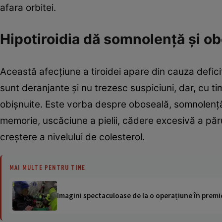
afara orbitei.
Hipotiroidia dă somnolenţă şi o
Această afecţiune a tiroidei apare din cauza defici
sunt deranjante şi nu trezesc suspiciuni, dar, cu t
obişnuite. Este vorba despre oboseală, somnolenţă,
memorie, uscăciune a pielii, cădere excesivă a păru
creştere a nivelului de colesterol.
MAI MULTE PENTRU TINE
Imagini spectaculoase de la o operațiune în premie