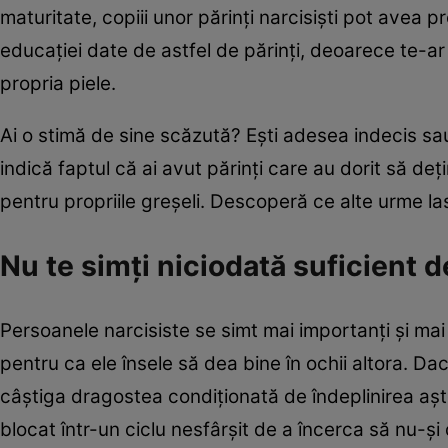
maturitate, copiii unor părinţi narcisişti pot avea
educaţiei date de astfel de părinţi, deoarece te-ar
propria piele.
Ai o stimă de sine scăzută? Eşti adesea indecis s
indică faptul că ai avut părinţi care au dorit să de
pentru propriile greşeli. Descoperă ce alte urme la
Nu te simţi niciodată suficient 
Persoanele narcisiste se simt mai importanţi şi mai 
pentru ca ele însele să dea bine în ochii altora. D
câştiga dragostea condiţionată de îndeplinirea aştep
blocat într-un ciclu nesfârşit de a încerca să nu-ş