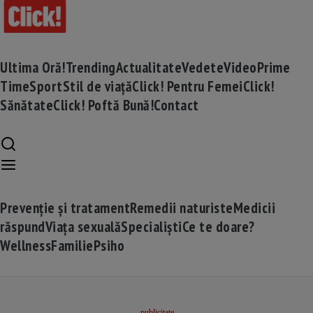
Ultima Oră!
Trending
Actualitate
Vedete
Video
Prime
Time
Sport
Stil de viață
Click! Pentru Femei
Click!
Sănătate
Click! Poftă Bună!
Contact
Prevenție și tratament
Remedii naturiste
Medicii
răspund
Viața sexuală
Specialiști
Ce te doare?
Wellness
Familie
Psiho