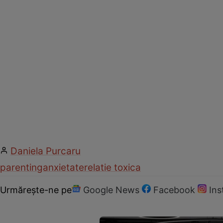
Daniela Purcaru
parenting
anxietate
relatie toxica
Urmărește-ne pe
Google News
Facebook
In