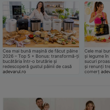
Cea mai bună mașină de făcut pâine
Cele mai bu
2026 – Top 5 + Bonus: transformă-ți
și legume în
bucătăria într-o brutărie și
sucuri proas
redescoperă gustul pâinii de casă
și renunți tr
adevarul.ro
comerț
adev