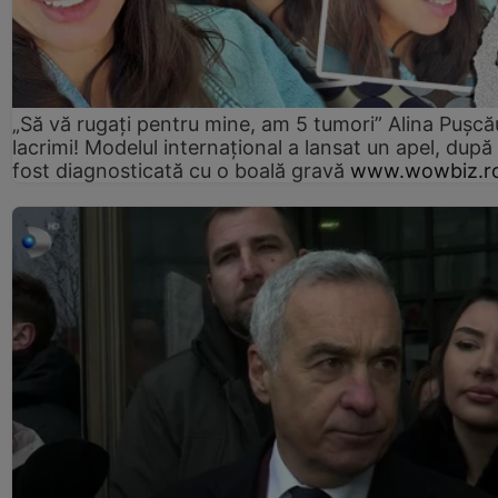
„Să vă rugați pentru mine, am 5 tumori” Alina Pușcău
lacrimi! Modelul internațional a lansat un apel, după
fost diagnosticată cu o boală gravă
www.wowbiz.r