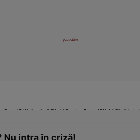
me
Sport
Stil de viață
Click! Pentru Femei
Click! Sănătate
 Nu intra în criză!