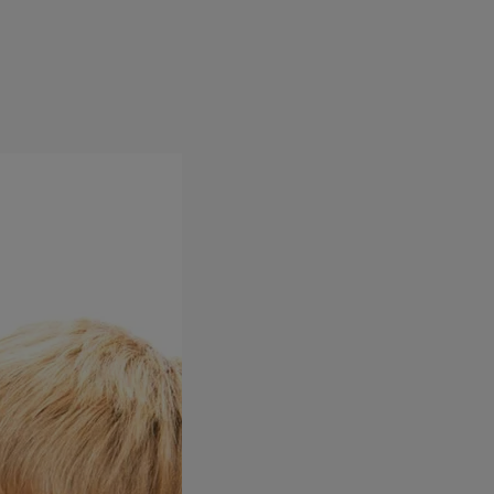
e
Psiho