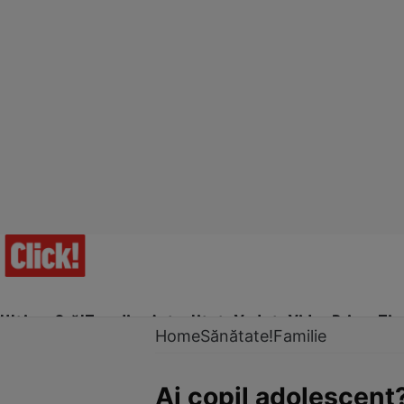
Ultima Oră!
Trending
Actualitate
Vedete
Video
Prime Ti
Home
Sănătate!
Familie
Ai copil adolescent?