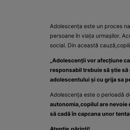
Adolescenţa este un proces nat
persoane în viaţa urmaşilor. Ac
social. Din această cauză,copiii 
„Adolescenţii vor afecţiune ca 
responsabil trebuie să ştie s
adolescentului şi cu grija sa p
Adolescenţa este o perioadă de 
autonomia,copilul are nevoie de
să cadă în capcana unor tentaţ
Atenţie,părinţi!