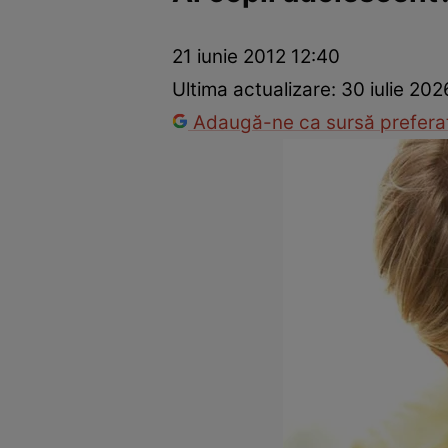
Prevenție și tratament
Remedii naturiste
Medicii răspu
21 iunie 2012 12:40
Ultima actualizare:
30 iulie 202
Adaugă-ne ca sursă preferat