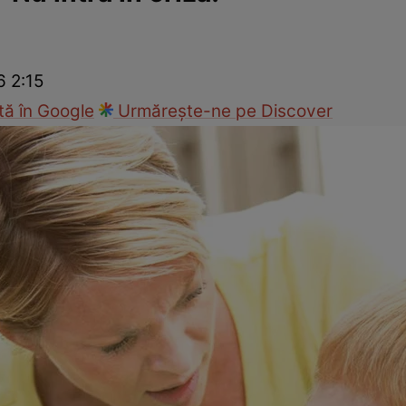
nd
Viața sexuală
Specialiști
Ce te doare?
Wellness
Famili
6 2:15
ă în Google
Urmărește-ne pe Discover