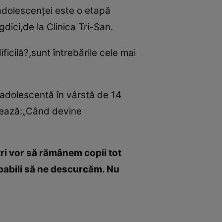
a adolescenţei este o etapă
dici,de la Clinica Tri-San.
icilă?,sunt întrebările cele mai
 adolescentă în vârstă de 14
esează:„Când devine
tri vor să rămânem copii tot
apabili să ne descurcăm. Nu