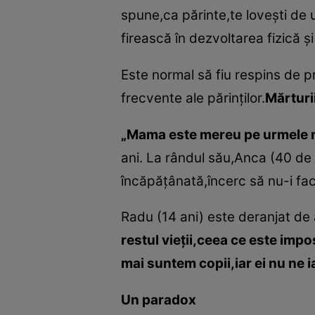
spune,ca părinte,te loveşti de u
firească în dezvoltarea fizică ş
Este normal să fiu respins de p
frecvente ale părinţilor.
Mărturi
„Mama este mereu pe urmele me
ani. La rândul său,Anca (40 de
încăpăţânată,încerc să nu-i fac 
Radu (14 ani) este deranjat de 
restul vieţii,ceea ce este imp
mai suntem copii,iar ei nu ne i
Un paradox