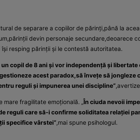
ural de separare a copiilor de părinţi,până la ace
um,părinţii devin personaje secundare,deoarece cop
îşi resping părinţii şi le contestă autoritatea.
un copil de 8 ani şi vor independenţă şi libertate
ă gestioneze acest paradox,să înveţe să jongleze
entru reguli şi impunerea unei discipline“
,avertiz
mare fragilitate emoţională. „
În ciuda nevoii impe
 reguli care să-i confirme soliditatea relaţiei pa
ii specifice vârstei“
,mai spune psihologul.