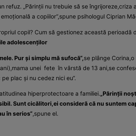
n refuz. „Părinţii nu trebuie să se îngrijoreze,criz
i emoţională a copiilor“,spune psihologul Ciprian Măg
ropriul copil? Cum să gestionez această perioadă dif
ile adolescenţilor
le. Pur şi simplu mă sufocă“,
se plânge Corina,o
 ani),mama unei fete în vârstă de 13 ani,se conf
pe plac şi nu cedez nici eu“.
atitudinea hiperprotectoare a familiei.
„Părinţii noş
osibil. Sunt cicălitori,ei consideră că nu suntem c
au în serios“
,spune el.