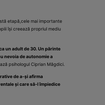
astă etapă,cele mai importante
iii îşi creează propriul mediu
 ca un adult de 30. Un părinte
 cu nevoia de autonomie a
ează psihologul Ciprian Măgdici.
rative de a-şi afirma
rentale şi care să-l împiedice