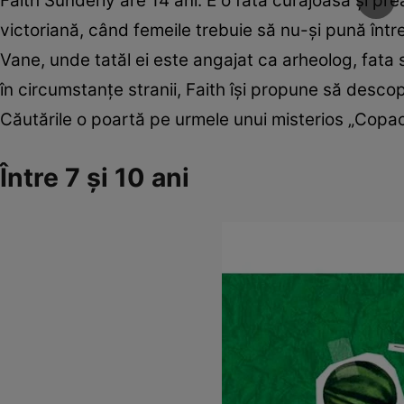
Faith Sunderly are 14 ani. E o fată curajoasă şi pr
victoriană, când femeile trebuie să nu-şi pună într
Vane, unde tatăl ei este angajat ca arheolog, fata 
în circumstanţe stranii, Faith îşi propune să desco
Căutările o poartă pe urmele unui misterios „Copac 
Între 7 şi 10 ani