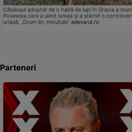
Cățelușul adoptat de o haită de lupi în Grecia a muri
Povestea care a uimit lumea și a stârnit o controver
uriașă: „Drum lin, micuțule”
adevarul.ro
Parteneri