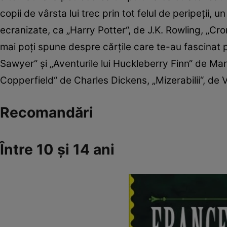
copii de vârsta lui trec prin tot felul de peripeţii,
ecranizate, ca „Harry Potter“, de J.K. Rowling, „Croni
mai poţi spune despre cărţile care te-au fascinat pe
Sawyer“ şi „Aventurile lui Huckleberry Finn“ de Ma
Copperfield“ de Charles Dickens, „Mizerabilii“, de 
Recomandări
Între 10 şi 14 ani