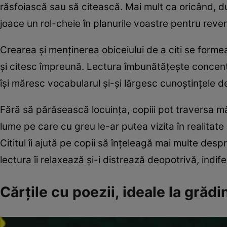
răsfoiască sau să citească. Mai mult ca oricând, dup
joace un rol-cheie în planurile voastre pentru reveni
Crearea şi menţinerea obiceiului de a citi se formea
şi citesc împreună. Lectura îmbunătăţeşte concentrar
îşi măresc vocabularul şi-şi lărgesc cunoştinţele de
Fără să părăsească locuinţa, copiii pot traversa măr
lume pe care cu greu le-ar putea vizita în realitat
Cititul îi ajută pe copii să înţeleagă mai multe desp
lectura îi relaxează şi-i distrează deopotrivă, indif
Cărţile cu poezii, ideale la grădi