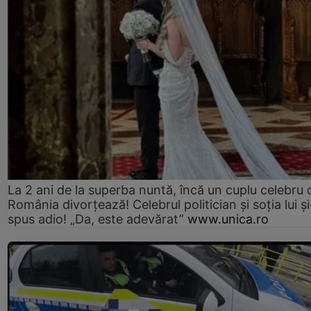
La 2 ani de la superba nuntă, încă un cuplu celebru 
România divorțează! Celebrul politician și soția lui ș
spus adio! „Da, este adevărat”
www.unica.ro