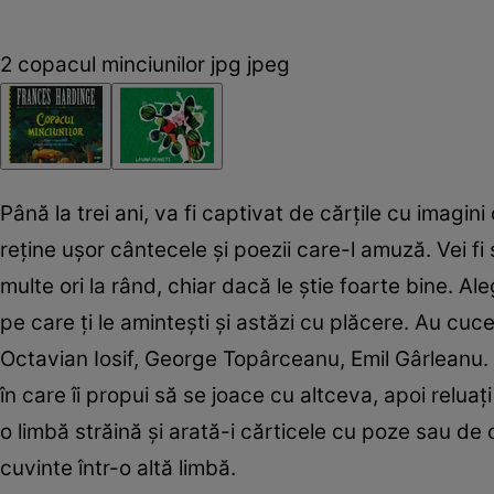
2 copacul minciunilor jpg jpeg
Până la trei ani, va fi captivat de cărţile cu imagini
reţine uşor cântecele şi poezii care-l amuză. Vei fi 
multe ori la rând, chiar dacă le ştie foarte bine. Ale
pe care ţi le aminteşti şi astăzi cu plăcere. Au cuc
Octavian Iosif, George Topârceanu, Emil Gârleanu. 
în care îi propui să se joace cu altceva, apoi reluaţi
o limbă străină şi arată-i cărticele cu poze sau de
cuvinte într-o altă limbă.