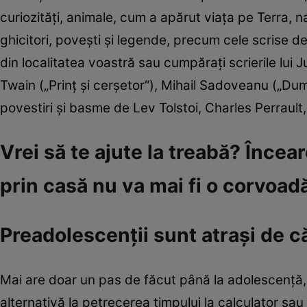
curiozităţi, animale, cum a apărut viaţa pe Terra, na
ghicitori, poveşti şi legende, precum cele scrise de
din localitatea voastră sau cumpăraţi scrierile lui 
Twain („Prinţ şi cerşetor“), Mihail Sadoveanu („Du
povestiri şi basme de Lev Tolstoi, Charles Perrault
Vrei să te ajute la treabă? Încear
prin casă nu va mai fi o corvoad
Preadolescenţii sunt atraşi de că
Mai are doar un pas de făcut până la adolescenţă, 
alternativă la petrecerea timpului la calculator sau