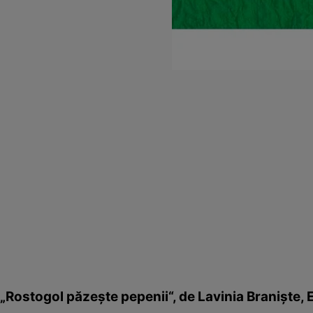
„Rostogol păzeşte pepenii“, de Lavinia Branişte, 