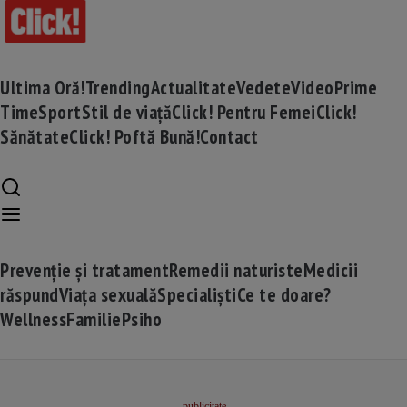
Ultima Oră!
Trending
Actualitate
Vedete
Video
Prime
Time
Sport
Stil de viață
Click! Pentru Femei
Click!
Sănătate
Click! Poftă Bună!
Contact
Prevenție și tratament
Remedii naturiste
Medicii
răspund
Viața sexuală
Specialiști
Ce te doare?
Wellness
Familie
Psiho