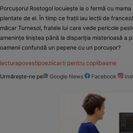
Porcuşorul Rostogol locuieşte la o fermă cu mama şi c
plantate de el. În timp ce fraţii iau lecţii de france
măcar Turnesol, fratele lui care vede pericole pest
ameninţe liniştea până la dispariţia misterioasă a 
oamenii confundă un pepene cu un porcuşor?
lectura
povesti
poezii
carti pentru copii
basme
Urmărește-ne pe
Google News
Facebook
In