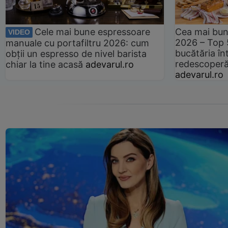
Cele mai bune espressoare
Cea mai bun
VIDEO
2026 – Top 
manuale cu portafiltru 2026: cum
bucătăria înt
obții un espresso de nivel barista
redescoperă 
chiar la tine acasă
adevarul.ro
adevarul.ro