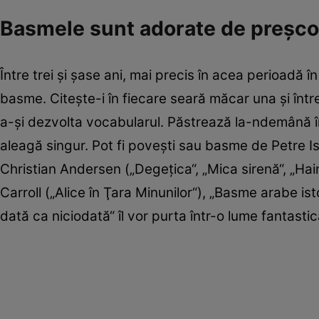
Basmele sunt adorate de preşco
Între trei şi şase ani, mai precis în acea perioadă î
basme. Citeşte-i în fiecare seară măcar una şi între
a-şi dezvolta vocabularul. Păstrează la-ndemână î
aleagă singur. Pot fi poveşti sau basme de Petre 
Christian Andersen („Degeţica“, „Mica sirenă“, „Haine
Carroll („Alice în Ţara Minunilor“), „Basme arabe is
dată ca niciodată“ îl vor purta într-o lume fantasti