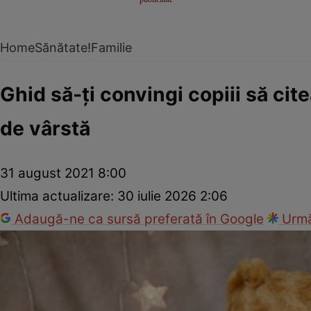
Home
Sănătate!
Familie
Ghid să-ţi convingi copiii să cit
de vârstă
31 august 2021 8:00
Ultima actualizare:
30 iulie 2026 2:06
Adaugă-ne ca sursă preferată în Google
Urmă