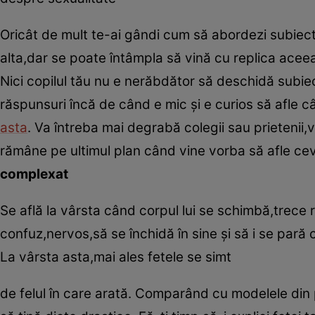
Oricât de mult te-ai gândi cum să abordezi subiectul 
alta,dar se poate întâmpla să vină cu replica aceea
Nici copilul tău nu e nerăbdător să deschidă subiect
răspunsuri încă de când e mic şi e curios să afle c
asta
. Va întreba mai degrabă colegii sau prietenii
rămâne pe ultimul plan când vine vorba să afle ceva
complexat
Se află la vârsta când corpul lui se schimbă,trece r
confuz,nervos,să se închidă în sine şi să i se pară c
La vârsta asta,mai ales fetele se simt
de felul în care arată. Comparând cu modelele din 