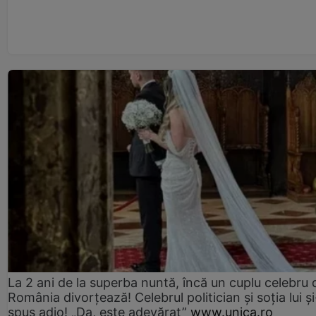
La 2 ani de la superba nuntă, încă un cuplu celebru 
România divorțează! Celebrul politician și soția lui ș
spus adio! „Da, este adevărat”
www.unica.ro