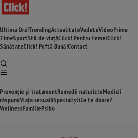
Ultima Oră!
Trending
Actualitate
Vedete
Video
Prime
Time
Sport
Stil de viață
Click! Pentru Femei
Click!
Sănătate
Click! Poftă Bună!
Contact
Prevenție și tratament
Remedii naturiste
Medicii
răspund
Viața sexuală
Specialiști
Ce te doare?
Wellness
Familie
Psiho