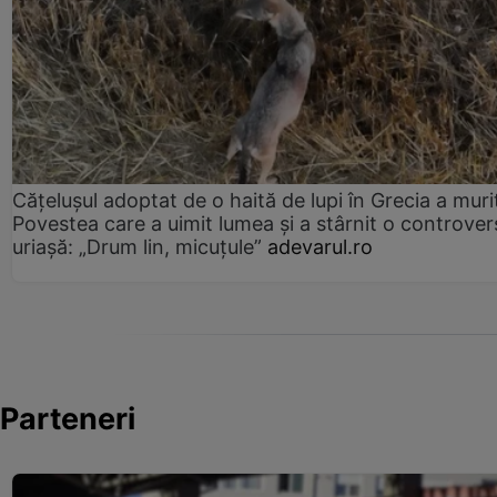
Cățelușul adoptat de o haită de lupi în Grecia a muri
Povestea care a uimit lumea și a stârnit o controver
uriașă: „Drum lin, micuțule”
adevarul.ro
Parteneri