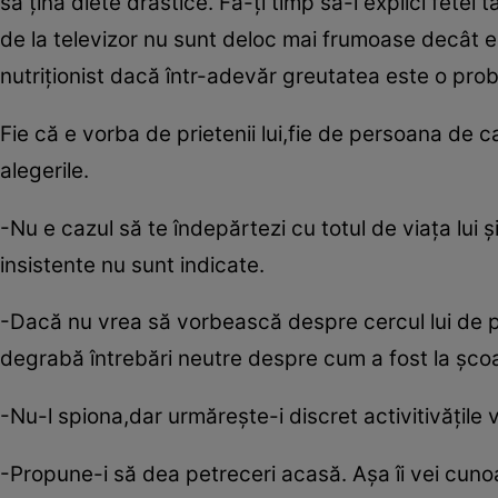
să ţină diete drastice. Fă-ţi timp să-i explici fetei
de la televizor nu sunt deloc mai frumoase decât ea 
nutriţionist dacă într-adevăr greutatea este o pro
Fie că e vorba de prietenii lui,fie de persoana de 
alegerile.
-Nu e cazul să te îndepărtezi cu totul de viaţa lui ş
insistente nu sunt indicate.
-Dacă nu vrea să vorbească despre cercul lui de pri
degrabă întrebări neutre despre cum a fost la şcoal
-Nu-l spiona,dar urmăreşte-i discret activitivăţile 
-Propune-i să dea petreceri acasă. Aşa îi vei cunoa