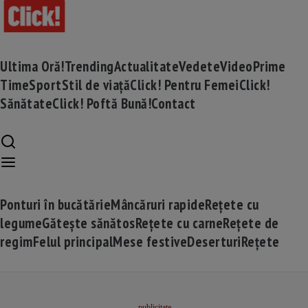
Ultima Oră!
Trending
Actualitate
Vedete
Video
Prime
Time
Sport
Stil de viață
Click! Pentru Femei
Click!
Sănătate
Click! Poftă Bună!
Contact
Ponturi în bucătărie
Mâncăruri rapide
Rețete cu
legume
Gătește sănătos
Rețete cu carne
Rețete de
regim
Felul principal
Mese festive
Deserturi
Rețete