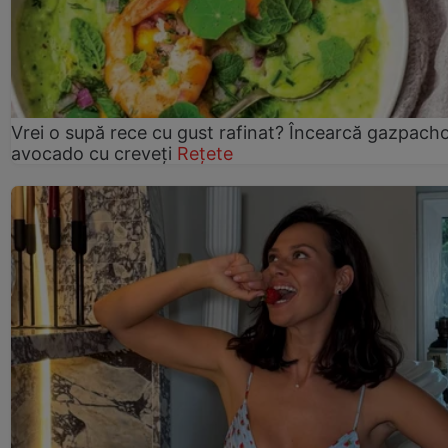
Vrei o supă rece cu gust rafinat? Încearcă gazpach
avocado cu creveți
Rețete