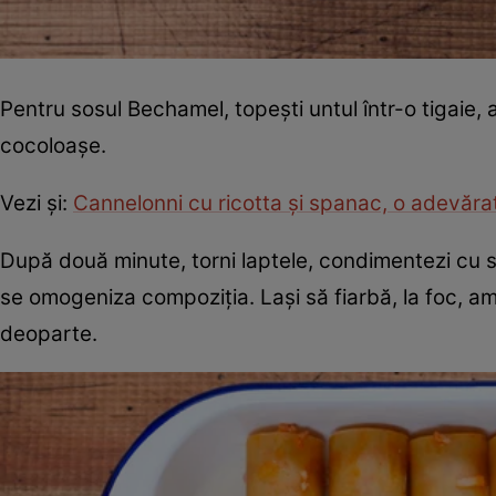
Pentru sosul Bechamel, topești untul într-o tigaie,
cocoloașe.
Vezi şi:
Cannelonni cu ricotta şi spanac, o adevărată
După două minute, torni laptele, condimentezi cu s
se omogeniza compoziția. Lași să fiarbă, la foc, 
deoparte.