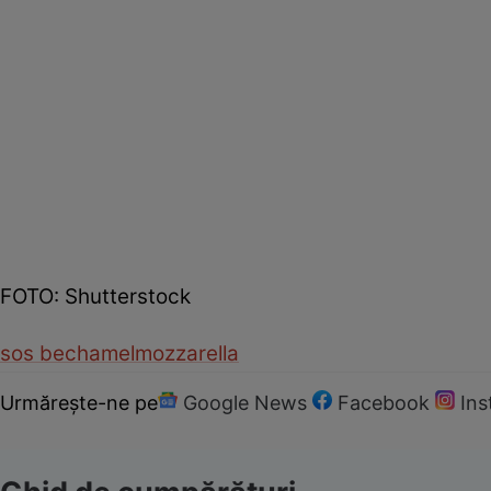
FOTO: Shutterstock
sos bechamel
mozzarella
Urmărește-ne pe
Google News
Facebook
In