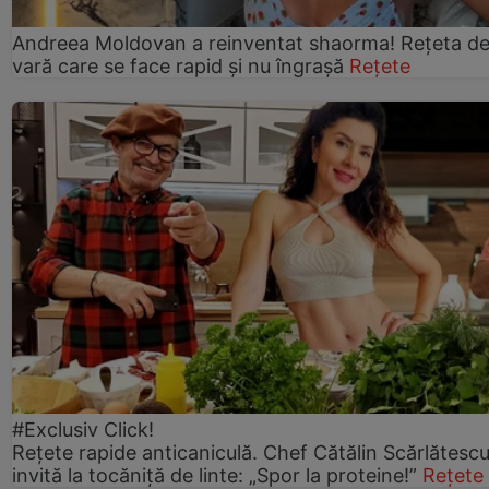
Andreea Moldovan a reinventat shaorma! Rețeta d
vară care se face rapid și nu îngrașă
Rețete
#Exclusiv Click!
Rețete rapide anticaniculă. Chef Cătălin Scărlătesc
invită la tocăniță de linte: „Spor la proteine!”
Rețete