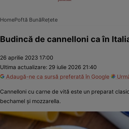
Home
Poftă Bună
Rețete
Budincă de cannelloni ca în Itali
26 aprilie 2023 17:00
Ultima actualizare:
29 iulie 2026 21:40
Adaugă-ne ca sursă preferată în Google
Urmă
Cannelloni cu carne de vită este un preparat clasi
bechamel și mozzarella.