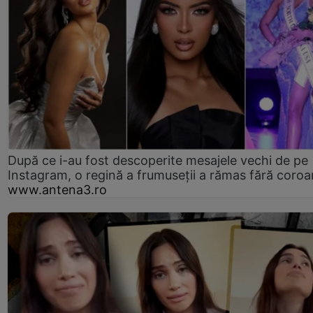
După ce i-au fost descoperite mesajele vechi de pe
Instagram, o regină a frumuseții a rămas fără coro
www.antena3.ro