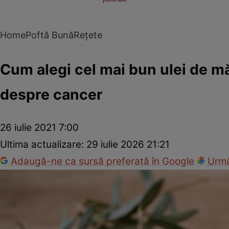
Home
Poftă Bună
Rețete
Cum alegi cel mai bun ulei de mă
despre cancer
26 iulie 2021 7:00
Ultima actualizare:
29 iulie 2026 21:21
Adaugă-ne ca sursă preferată în Google
Urmă