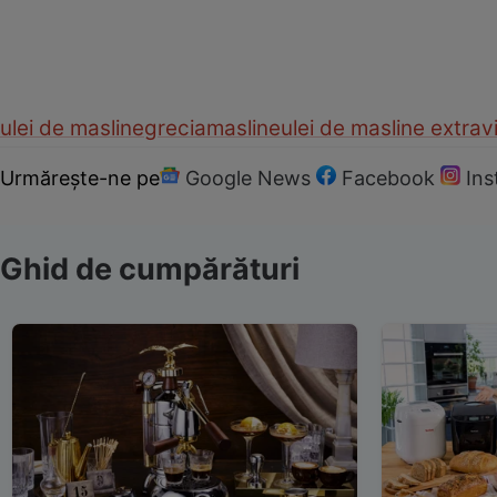
ulei de masline
grecia
masline
ulei de masline extrav
Urmărește-ne pe
Google News
Facebook
In
Ghid de cumpărături