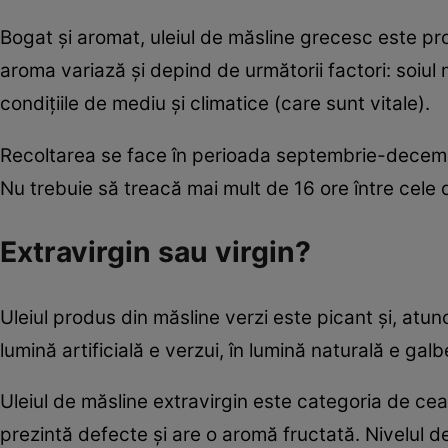
Bogat şi aromat, uleiul de măsline grecesc este pro
aroma variază şi depind de următorii factori: soiul m
condiţiile de mediu şi climatice (care sunt vitale).
Recoltarea se face în perioada septembrie-decembri
Nu trebuie să treacă mai mult de 16 ore între cele 
Extravirgin sau virgin?
Uleiul produs din măsline verzi este picant şi, atun
lumină artificială e verzui, în lumină naturală e gal
Uleiul de măsline extravirgin este categoria de cea
prezintă defecte şi are o aromă fructată. Nivelul d