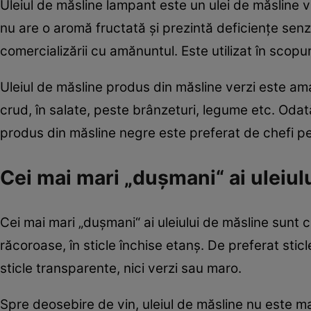
Uleiul de măsline lampant este un ulei de măsline vi
nu are o aromă fructată şi prezintă deficienţe senz
comercializării cu amănuntul. Este utilizat în scopur
Uleiul de măsline produs din măsline verzi este amar
crud, în salate, peste brânzeturi, legume etc. Odată 
produs din măsline negre este preferat de chefi pe
Cei mai mari „duşmani“ ai uleiul
Cei mai mari „duşmani“ ai uleiului de măsline sunt c
răcoroase, în sticle închise etanş. De preferat stic
sticle transparente, nici verzi sau maro.
Spre deosebire de vin, uleiul de măsline nu este m