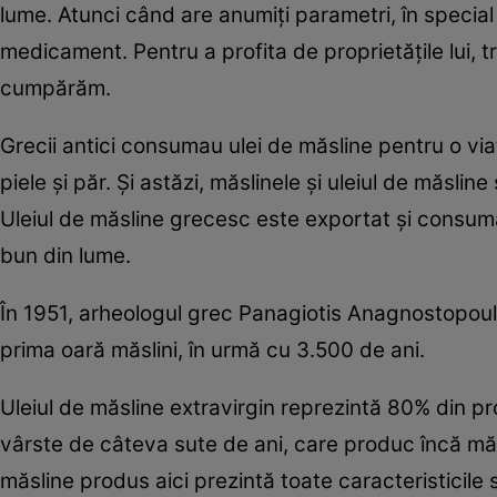
lume. Atunci când are anumiţi parametri, în special 
medicament. Pentru a profita de proprietăţile lui, t
cumpărăm.
Grecii antici consumau ulei de măsline pentru o via
piele şi păr. Şi astăzi, măslinele şi uleiul de măsl
Uleiul de măsline grecesc este exportat şi consumat
bun din lume.
În 1951, arheologul grec Panagiotis Anagnostopoulos
prima oară măslini, în urmă cu 3.500 de ani.
Uleiul de măsline extravirgin reprezintă 80% din pro
vârste de câteva sute de ani, care produc încă măsli
măsline produs aici prezintă toate caracteristicile s