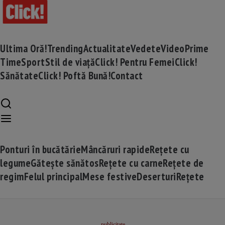
Ultima Oră!
Trending
Actualitate
Vedete
Video
Prime
Time
Sport
Stil de viață
Click! Pentru Femei
Click!
Sănătate
Click! Poftă Bună!
Contact
Ponturi în bucătărie
Mâncăruri rapide
Rețete cu
legume
Gătește sănătos
Rețete cu carne
Rețete de
regim
Felul principal
Mese festive
Deserturi
Rețete