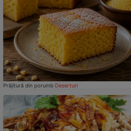
Prăjitură din porumb
Deserturi