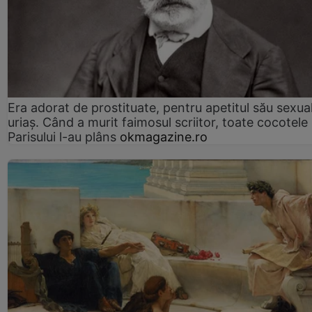
Era adorat de prostituate, pentru apetitul său sexua
uriaș. Când a murit faimosul scriitor, toate cocotele
Parisului l-au plâns
okmagazine.ro