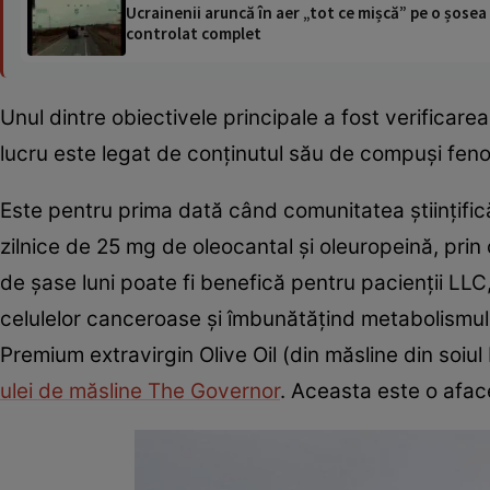
Ucrainenii aruncă în aer „tot ce mișcă” pe o șose
controlat complet
Unul dintre obiectivele principale a fost verificare
lucru este legat de conţinutul său de compuşi fenoli
Este pentru prima dată când comunitatea ştiinţifi
zilnice de 25 mg de oleocantal şi oleuropeină, prin
de şase luni poate fi benefică pentru pacienţii L
celulelor canceroase şi îmbunătăţind metabolismul. 
Premium extravirgin Olive Oil (din măsline din soiul L
ulei de măsline The Governor
. Aceasta este o aface