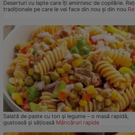
Deserturi cu lapte care îți amintesc de copilărie. Reț
tradiționale pe care le vei face din nou și din nou
Re
Salată de paste cu ton și legume – o masă rapidă,
gustoasă și sățioasă
Mâncăruri rapide