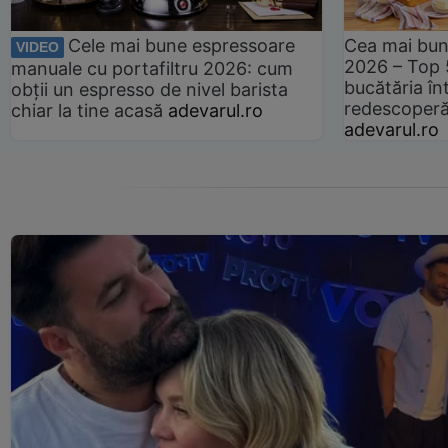
Cele mai bune espressoare
Cea mai bun
VIDEO
2026 – Top 
manuale cu portafiltru 2026: cum
bucătăria înt
obții un espresso de nivel barista
redescoperă 
chiar la tine acasă
adevarul.ro
adevarul.ro