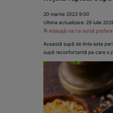
Ponturi în bucătărie
Mâncăruri rapide
Rețete cu legume
20 martie 2023 9:00
Ultima actualizare:
29 iulie 202
Adaugă-ne ca sursă preferat
Această supă de linte este perf
supă reconfortantă pe care o p