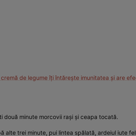
cremă de legume îţi întăreşte imunitatea şi are efe
ești două minute morcovii rași și ceapa tocată.
alte trei minute, pui lintea spălată, ardeiul iute fe