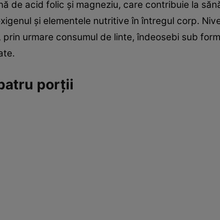
nă de acid folic și magneziu, care contribuie la săn
xigenul și elementele nutritive în întregul corp. Ni
, prin urmare consumul de linte, îndeosebi sub formă
ate.
atru porţii