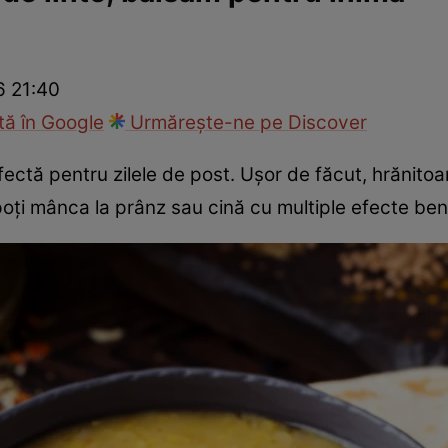
Gătește sănătos
Rețete cu carne
Rețete de regim
Felul p
6 21:40
ă în Google
Urmărește-ne pe Discover
ectă pentru zilele de post. Uşor de făcut, hrănitoar
oţi mânca la prânz sau cină cu multiple efecte ben