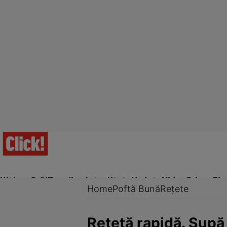
Ultima Oră!
Trending
Actualitate
Vedete
Video
Prime Ti
Home
Poftă Bună
Rețete
Reţetă rapidă. Supă