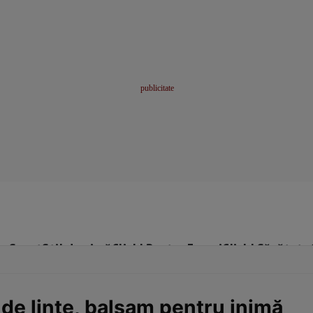
me
Sport
Stil de viață
Click! Pentru Femei
Click! Sănătate
 de linte, balsam pentru inimă