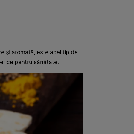
rincipal
Mese festive
Deserturi
Rețete
e şi aromată, este acel tip de
efice pentru sănătate.