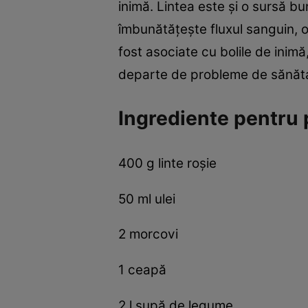
inimă. Lintea este şi o sursă bu
îmbunătățește fluxul sanguin, o
fost asociate cu bolile de inimă
departe de probleme de sănăt
Ingrediente pentru p
400 g linte roșie
50 ml ulei
2 morcovi
1 ceapă
2 l supă de legume