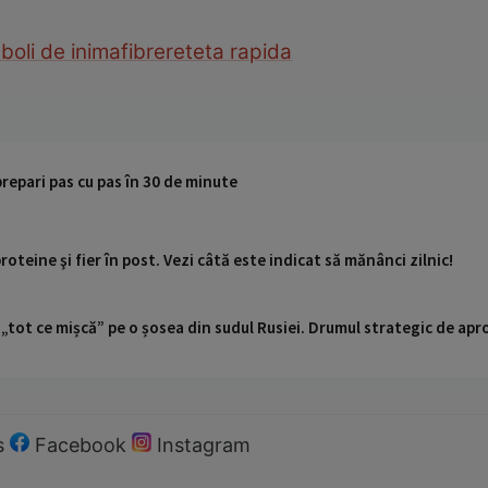
a
boli de inima
fibre
reteta rapida
repari pas cu pas în 30 de minute
proteine şi fier în post. Vezi câtă este indicat să mănânci zilnic!
 „tot ce mișcă” pe o șosea din sudul Rusiei. Drumul strategic de ap
s
Facebook
Instagram