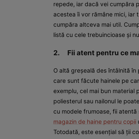
repede, iar dacă vei cumpăra pr
acestea îi vor rămâne mici, iar t
cumpăra altceva mai util. Cumpăr
listă cu cele trebuincioase și n
2. Fii atent pentru ce ma
O altă greșeală des întâlnită în
care sunt făcute hainele pe ca
exemplu, cel mai bun material p
poliesterul sau nailonul le poate
cu modele frumoase, fii atentă 
magazin de haine pentru copii
Totodată, este esențial să ții c