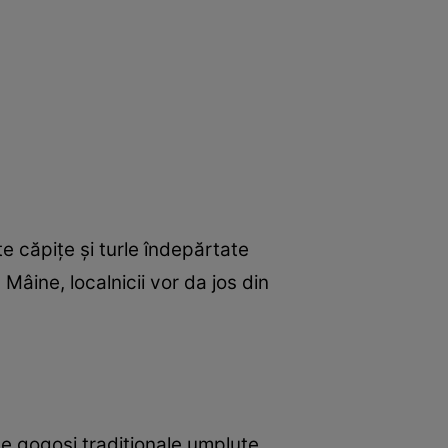
e căpiţe şi turle îndepărtate
 Mâine, localnicii vor da jos din
e,gogoşi tradiţionale umplute