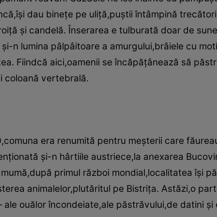
ncă,îşi dau bineţe pe uliţă,puştii întâmpină trecători
troiţă şi candelă. Înserarea e tulburată doar de sunet
şi-n lumina pâlpâitoare a amurgului,brâiele cu moti
ea. Fiindcă aici,oamenii se încăpăţânează să păstre
şi coloană vertebrală.
,comuna era renumită pentru meşterii care făurea
nţionată şi-n hârtiile austriece,la anexarea Bucovi
mumă,după primul război mondial,localitatea îşi păs
eşterea animalelor,plutăritul pe Bistriţa. Astăzi,o par
 – ale ouălor încondeiate,ale păstrăvului,de datini şi