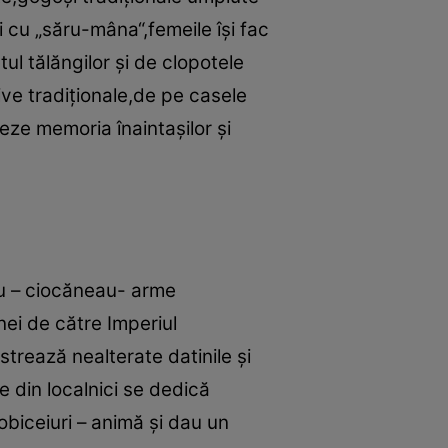
i cu „săru-mâna“,femeile îşi fac
ul tălăngilor şi de clopotele
ve tradiţionale,de pe casele
ze memoria înaintaşilor şi
u – ciocăneau- arme
nei de către Imperiul
trează nealterate datinile şi
te din localnici se dedică
 obiceiuri – animă şi dau un