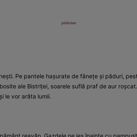
şti. Pe pantele haşurate de fâneţe şi păduri, pest
site ale Bistriţei, soarele suflă praf de aur roşcat.
i le vor arăta lumii.
i pământ reavăn. Gazdele ne ies înainte cu pampuşt