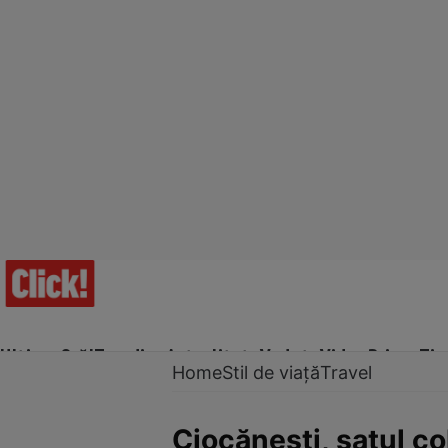
Ultima Oră!
Trending
Actualitate
Vedete
Video
Prime Ti
Home
Stil de viață
Travel
Ciocăneşti, satul co