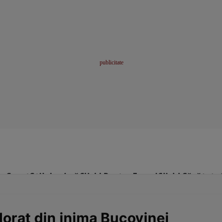
me
Sport
Stil de viață
Click! Pentru Femei
Click! Sănătate
lorat din inima Bucovinei