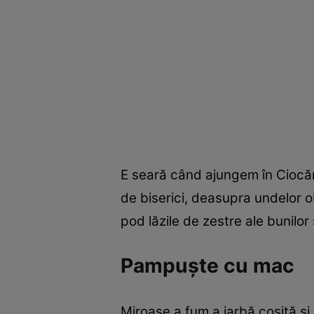
E seară când ajungem în Ciocăne
de biserici, deasupra undelor obo
pod lăzile de zestre ale bunilor ş
Pampuşte cu mac
Miroase a fum,a iarbă cosită ş