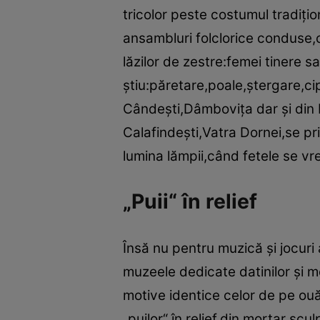
tricolor peste costumul tradiţio
ansambluri folclorice conduse,
lăzilor de zestre:femei tinere s
ştiu:păretare,poale,ştergare,ci
Cândeşti,Dâmboviţa dar şi din B
Calafindeşti,Vatra Dornei,se pr
lumina lămpii,când fetele se vr
„Puii“ în relief
Însă nu pentru muzică şi jocuri
muzeele dedicate datinilor şi m
motive identice celor de pe ouă
„puilor“ în relief,din mortar scu