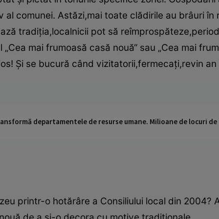
al comunei. Astăzi,mai toate clădirile au brâuri în re
ază tradiţia,localnicii pot să reîmprospăteze,period
nul „Cea mai frumoasă casă nouă“ sau „Cea mai fru
rios! Şi se bucură când vizitatorii,fermecaţi,revin an
 transformă departamentele de resurse umane. Milioane de locuri de
eu printr-o hotărâre a Consiliului local din 2004?
nouă de a şi-o decora cu motive tradiţionale.