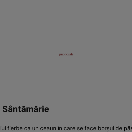
e Sântămărie
l fierbe ca un ceaun în care se face borşul de pă