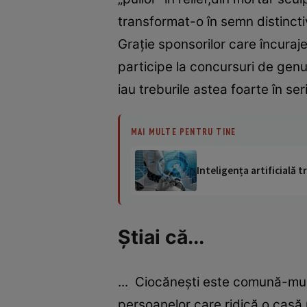
transformat-o în semn distinctiv 
Graţie sponsorilor care încuraje
participe la concursuri de ge
iau treburile astea foarte în se
MAI MULTE PENTRU TINE
Inteligența artificială
Ştiai că...
... Ciocăneşti este comună-muz
persoanelor care ridică o casă 