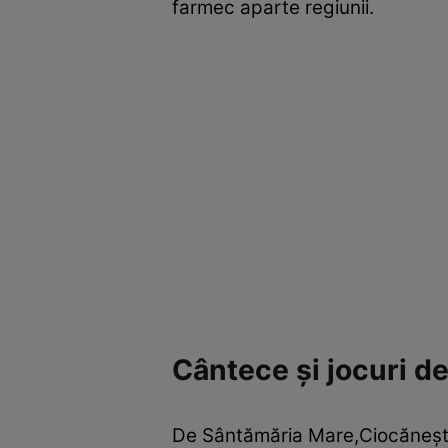
farmec aparte regiunii.
Cântece şi jocuri d
De Sântămăria Mare,Ciocăneştiu