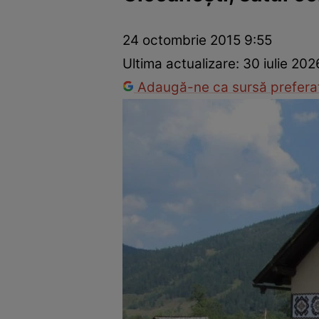
Trucuri de frumusețe
Dragoste și Sex
Evenimente
Horos
24 octombrie 2015 9:55
Ultima actualizare:
30 iulie 202
Adaugă-ne ca sursă preferat