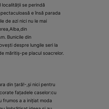
localităţii se perindă
 spectaculoasă e însă parada
e de azi nici nu le mai
erea,Alba,din
m. Bunicile din
veşti despre lungile seri la
e măritiş-pe placul soacrelor.
a din ţară!-,şi nici pentru
ecorate faţadele caselor:cu
u frumos a a iniţiat moda
i au îmbrăţişat ideea şi au