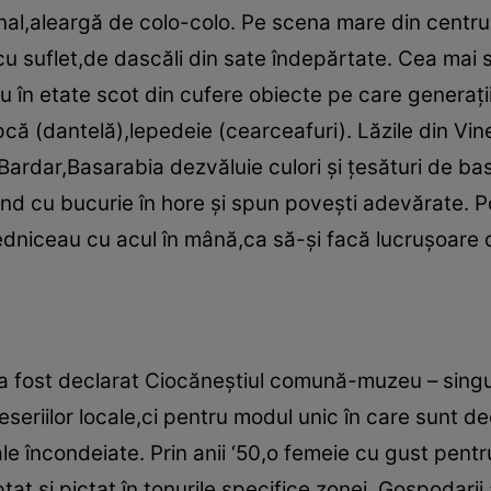
nal,aleargă de colo-colo. Pe scena mare din centrul 
cu suflet,de dascăli din sate îndepărtate. Cea mai
au în etate scot din cufere obiecte pe care generaţiil
pcă (dantelă),lepedeie (cearceafuri). Lăzile din Vin
ardar,Basarabia dezvăluie culori şi ţesături de bas
ind cu bucurie în hore şi spun poveşti adevărate. Po
edniceau cu acul în mână,ca să-şi facă lucruşoare d
 a fost declarat Ciocăneştiul comună-muzeu – singur
eseriilor locale,ci pentru modul unic în care sunt d
le încondeiate. Prin anii ‘50,o femeie cu gust pentr
lptat şi pictat în tonurile specifice zonei. Gospodari