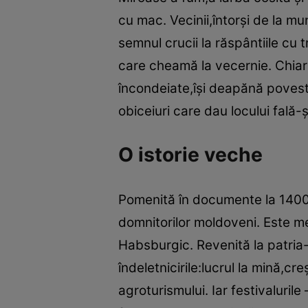
cu mac. Vecinii,întorşi de la mu
semnul crucii la răspântiile cu 
care cheamă la vecernie. Chiar 
încondeiate,îşi deapănă povest
obiceiuri care dau locului fală-
O istorie veche
Pomenită în documente la 1400
domnitorilor moldoveni. Este me
Habsburgic. Revenită la patria-
îndeletnicirile:lucrul la mină,cr
agroturismului. Iar festivalurile