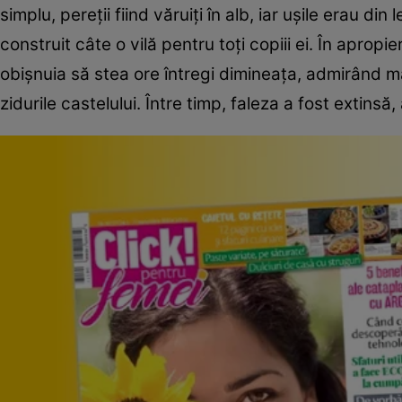
simplu, pereţii fiind văruiţi în alb, iar uşile erau 
construit câte o vilă pentru toţi copiii ei. În apropi
obişnuia să stea ore întregi dimineaţa, admirând m
zidurile castelului. Între timp, faleza a fost exti