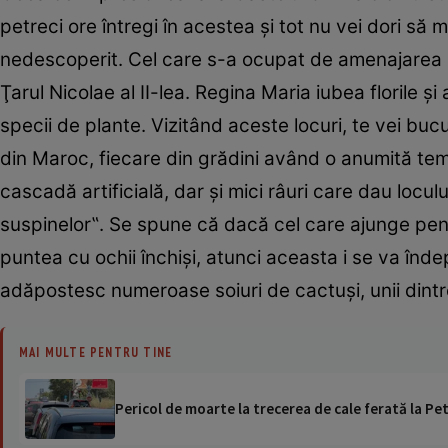
petreci ore întregi în acestea şi tot nu vei dori să
nedescoperit. Cel care s-a ocupat de amenajarea lor
Ţarul Nicolae al II-lea. Regina Maria iubea florile ş
specii de plante. Vizitând aceste locuri, te vei buc
din Maroc, fiecare din grădini având o anumită temă
cascadă artificială, dar şi mici râuri care dau loc
suspinelor‟. Se spune că dacă cel care ajunge pent
puntea cu ochii închişi, atunci aceasta i se va îndepli
adăpostesc numeroase soiuri de cactuşi, unii dintre e
MAI MULTE PENTRU TINE
Pericol de moarte la trecerea de cale ferată la Pet