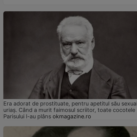
Era adorat de prostituate, pentru apetitul său sexua
uriaș. Când a murit faimosul scriitor, toate cocotele
Parisului l-au plâns
okmagazine.ro