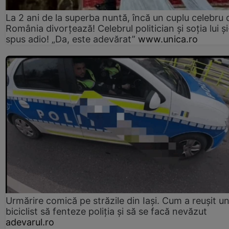
La 2 ani de la superba nuntă, încă un cuplu celebru 
România divorțează! Celebrul politician și soția lui ș
spus adio! „Da, este adevărat”
www.unica.ro
Urmărire comică pe străzile din Iași. Cum a reușit u
biciclist să fenteze poliția și să se facă nevăzut
adevarul.ro