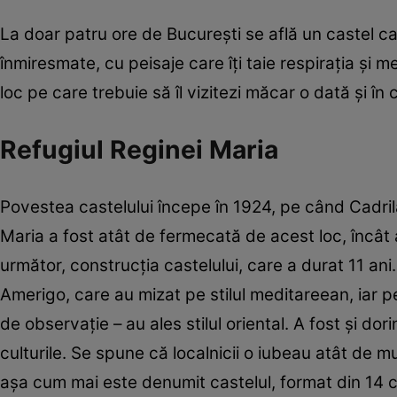
La doar patru ore de Bucureşti se află un castel ca
înmiresmate, cu peisaje care îţi taie respiraţia şi
loc pe care trebuie să îl vizitezi măcar o dată şi în ca
Refugiul Reginei Maria
Povestea castelului începe în 1924, pe când Cadri
Maria a fost atât de fermecată de acest loc, încât a 
următor, construcţia castelului, care a durat 11 ani
Amerigo, care au mizat pe stilul meditareean, iar pe
de observaţie – au ales stilul oriental. A fost şi do
culturile. Se spune că localnicii o iubeau atât de mu
aşa cum mai este denumit castelul, format din 14 c