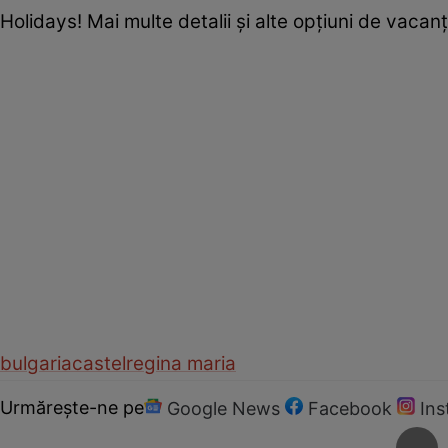
Holidays! Mai multe detalii şi alte opţiuni de vacan
bulgaria
castel
regina maria
Urmărește-ne pe
Google News
Facebook
In