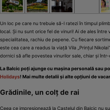
Un loc pe care nu trebuie să-l ratezi în timpul pli
local. Şi nu sunt orice fel de vinuri! Ai de ales într
specialitatea, rachiu de pepene. Cu fiecare sortimen
este cea care a readus la viaţă Vila „Prinţul Nikola
dornici să afle povestea vinurilor sale, chiar şi înt
La Balcic poţi ajunge cu maşina personală sau po
Holidays
! Mai multe detalii şi alte opţiuni de vac
Grădinile, un colţ de rai
Ceea ce impresionează la Castelul din Balcic nu sunt 