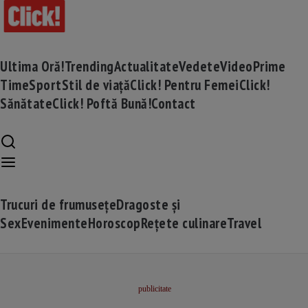
Ultima Oră!
Trending
Actualitate
Vedete
Video
Prime
Time
Sport
Stil de viață
Click! Pentru Femei
Click!
Sănătate
Click! Poftă Bună!
Contact
Trucuri de frumusețe
Dragoste și
Sex
Evenimente
Horoscop
Rețete culinare
Travel