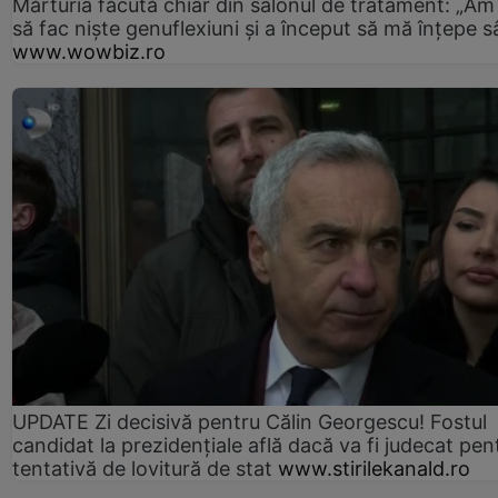
Mărturia făcută chiar din salonul de tratament: „Am
să fac niște genuflexiuni și a început să mă înțepe s
www.wowbiz.ro
UPDATE Zi decisivă pentru Călin Georgescu! Fostul
candidat la prezidențiale află dacă va fi judecat pen
tentativă de lovitură de stat
www.stirilekanald.ro