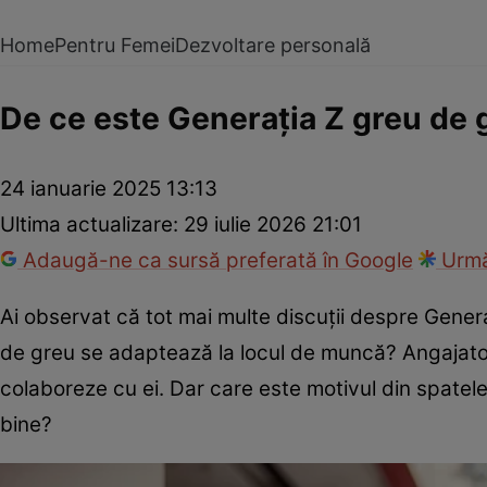
Home
Pentru Femei
Dezvoltare personală
De ce este Generația Z greu de 
24 ianuarie 2025 13:13
Ultima actualizare:
29 iulie 2026 21:01
Adaugă-ne ca sursă preferată în Google
Urmă
Ai observat că tot mai multe discuții despre Gener
de greu se adaptează la locul de muncă? Angajatorii
colaboreze cu ei. Dar care este motivul din spatel
bine?