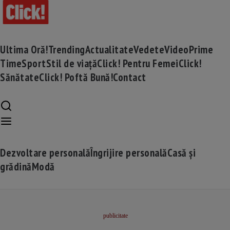
Ultima Oră!
Trending
Actualitate
Vedete
Video
Prime
Time
Sport
Stil de viață
Click! Pentru Femei
Click!
Sănătate
Click! Poftă Bună!
Contact
Dezvoltare personală
Îngrijire personală
Casă și
grădină
Modă