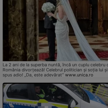
La 2 ani de la superba nuntă, încă un cuplu celebru 
România divorțează! Celebrul politician și soția lui ș
spus adio! „Da, este adevărat”
www.unica.ro