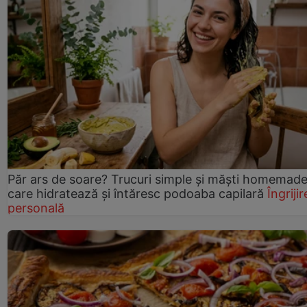
Păr ars de soare? Trucuri simple și măști homemad
care hidratează și întăresc podoaba capilară
Îngrijir
personală