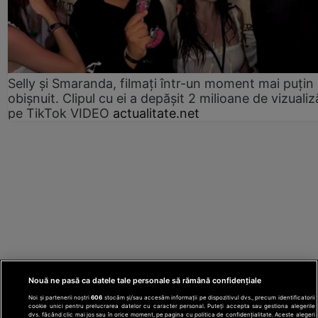
Selly și Smaranda, filmați într-un moment mai puțin
obișnuit. Clipul cu ei a depășit 2 milioane de vizualiz
pe TikTok VIDEO
actualitate.net
Nouă ne pasă ca datele tale personale să rămână confidențiale
Noi și partenerii noștri
606
stocăm și/sau accesăm informații pe dispozitivul dvs., precum identificatorii
cookie unici pentru prelucrarea datelor cu caracter personal. Puteți accepta sau gestiona alegerile
dvs. făcând clic mai jos sau în orice moment, pe pagina cu politica de confidențialitate. Aceste alegeri